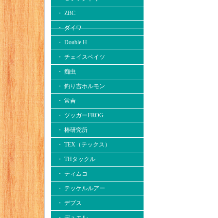
・ ZBC
・ ダイワ
・ Double.H
・ チェイスベイツ
・ 痴虫
・ 釣り吉ホルモン
・ 常吉
・ ツッガーFROG
・ 椿研究所
・ TEX（テックス）
・ THタックル
・ ティムコ
・ テッケルルアー
・ デプス
・ デュエル