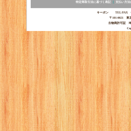
特定商取引法に基づく表記
｜
支払い方法
キーポン TEL/FAX 03-
〒101-0021 
古物商許可証 埼玉
Co