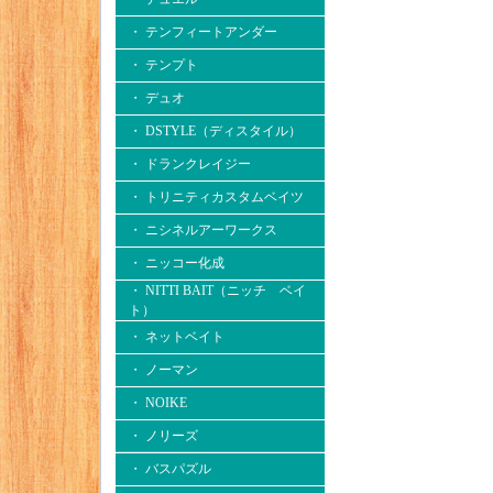
・ テンフィートアンダー
・ テンプト
・ デュオ
・ DSTYLE（ディスタイル）
・ ドランクレイジー
・ トリニティカスタムベイツ
・ ニシネルアーワークス
・ ニッコー化成
・ NITTI BAIT（ニッチ ベイ
ト）
・ ネットベイト
・ ノーマン
・ NOIKE
・ ノリーズ
・ バスパズル