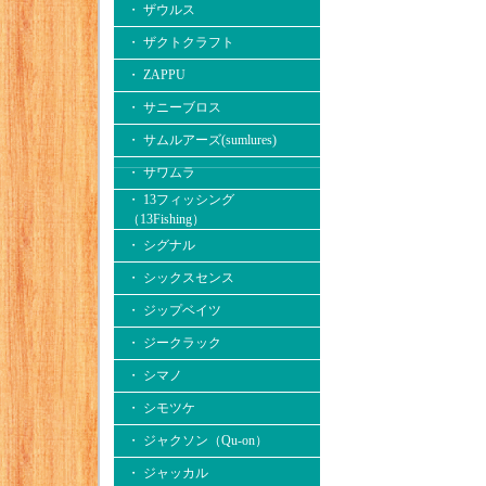
・ ザウルス
・ ザクトクラフト
・ ZAPPU
・ サニーブロス
・ サムルアーズ(sumlures)
・ サワムラ
・ 13フィッシング
（13Fishing）
・ シグナル
・ シックスセンス
・ ジップベイツ
・ ジークラック
・ シマノ
・ シモツケ
・ ジャクソン（Qu-on）
・ ジャッカル