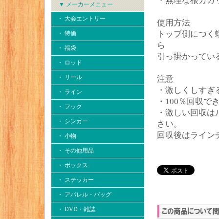
・無理な根ガカ
▼ メーカーメニュー
・ 大会エントリー
使用方法
トップ側につく
・ 特価
ら
・ 福袋
引っ掛かってい
・ ロッド
・ リール
注意
・激しくしすぎ
・ ライン
・100％回収
・ フック
・激しい回収は
・ シンカー
さい。
回収後はライン
・ 小物
・ その他用品
・ ボックス
・ ステッカー
・ アパレル・バッグ
・ DVD・雑誌