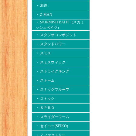
・ 邪道
・ Z-MAN
・ SKIRMISH BAITS（スカミ
ッシュベイツ）
・ スタジオコンポジット
・ スタンドパワー
・ スミス
・ スミスウィック
・ ストライクキング
・ ストーム
・ スナッグプルーフ
・ ストック
・ ＳＰＲＯ
・ スライダーワーム
・ セイコー(SEIKO)
・ Ｚファクトリー