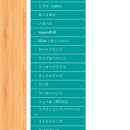
・ ミブロ（mibro）
・ ＭＩＺＭＯ
・ メガバス
・ mogami釣具
・ Molix（モリックス）
・ ヤバイブランド
・ ライブターゲット
・ ラッキークラフト
・ ラッドルアーズ
・ ラパラ
・ ランカーハント
・ リューギ（RYUGI）
・ リアクションイノベーショ
ン
・ リトルジャック