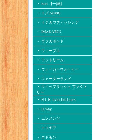
・ issei 【一誠】
・ イズム(ism)
・ イチカワフィッシング
・ IMAKATSU
・ ヴァガボンド
・ ウィーブル
・ ウッドリーム
・ ウォーカーウォーカー
・ ウォーターランド
・ ウィップラッシュ ファクト
リー
・ N.L.R Invincible Lures
・ H.Way
・ エレメンツ
・ エコギア
・ エドモン