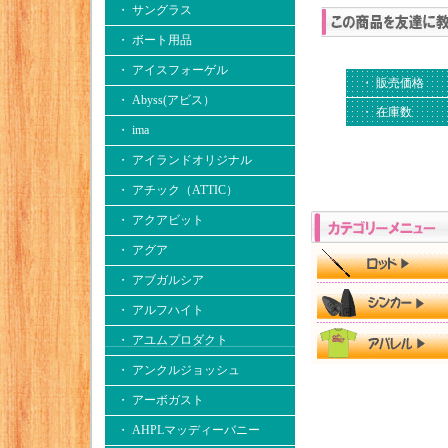
・ サングラス
・ ボート用品
・ アイスフォーゲル
・ 販売価格
・ Abyss(アビス）
・ 在庫数
・ ima
・ アイランドオリジナル
・ アチック（ATTIC）
・ アクアビット
・ アグア
・ アブガルシア
・ アルフハイト
・ アユムプロダクト
・ アンクルジョッシュ
・ アーボガスト
・ AHPLマッディーバニー