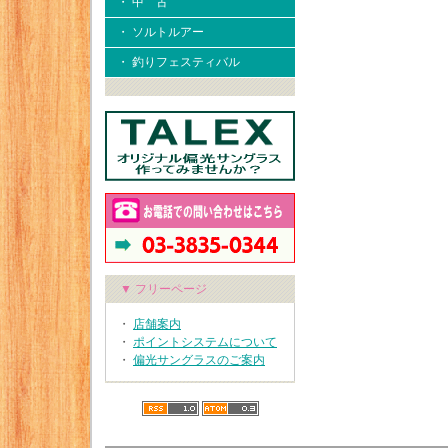
・ 中 古
・ ソルトルアー
・ 釣りフェスティバル
▼ フリーページ
・
店舗案内
・
ポイントシステムについて
・
偏光サングラスのご案内