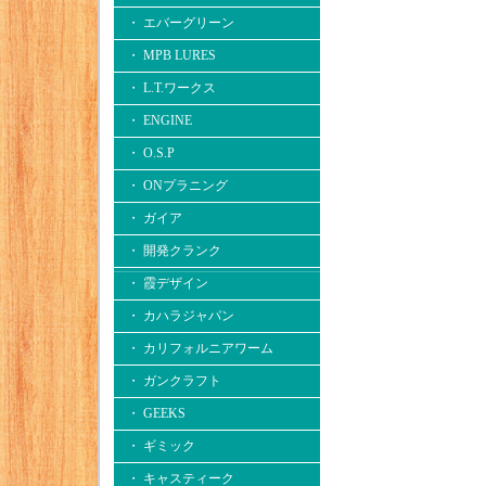
・ エバーグリーン
・ MPB LURES
・ L.T.ワークス
・ ENGINE
・ O.S.P
・ ONプラニング
・ ガイア
・ 開発クランク
・ 霞デザイン
・ カハラジャパン
・ カリフォルニアワーム
・ ガンクラフト
・ GEEKS
・ ギミック
・ キャスティーク