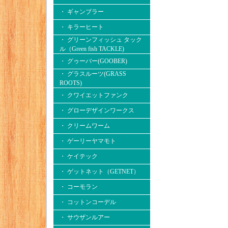
・ ギャンブラー
・ キラーヒート
・ グリーンフィッシュ タック
ル（Green fish TACKLE)
・ グゥーバー(GOOBER)
・ グラスルーツ(GRASS
ROOTS)
・ クワイエットファンク
・ グローデザインワークス
・ クリームワーム
・ ゲーリーヤマモト
・ ケイテック
・ ゲットネット（GETNET）
・ コーモラン
・ コットンコーデル
・ サウザンルアー