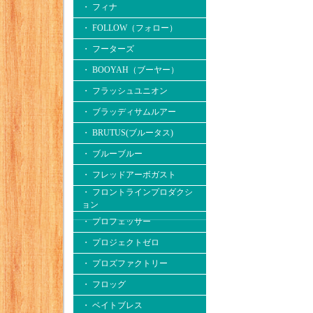
・ フィナ
・ FOLLOW（フォロー）
・ フーターズ
・ BOOYAH（ブーヤー）
・ フラッシュユニオン
・ ブラッディサムルアー
・ BRUTUS(ブルータス)
・ ブルーブルー
・ フレッドアーボガスト
・ フロントラインプロダクシ
ョン
・ プロフェッサー
・ プロジェクトゼロ
・ プロズファクトリー
・ フロッグ
・ ベイトブレス