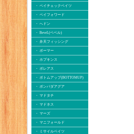
・ ペイチェックベイツ
・ ペイフォワード
・ へドン
・ BeveL(ベベル)
・ 弁天フィッシング
・ ボーマー
・ ホプキンス
・ ボレアス
・ ボトムアップ(BOTTOMUP)
・ ボンバダアグア
・ マドタチ
・ マドネス
・ マーズ
・ マニフォールド
・ ミサイルベイツ