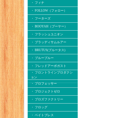
・ フィナ
・ FOLLOW（フォロー）
・ フーターズ
・ BOOYAH（ブーヤー）
・ フラッシュユニオン
・ ブラッディサムルアー
・ BRUTUS(ブルータス)
・ ブルーブルー
・ フレッドアーボガスト
・ フロントラインプロダクシ
ョン
・ プロフェッサー
・ プロジェクトゼロ
・ プロズファクトリー
・ フロッグ
・ ベイトブレス