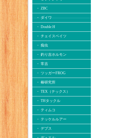
・ ZBC
・ ダイワ
・ Double.H
・ チェイスベイツ
・ 痴虫
・ 釣り吉ホルモン
・ 常吉
・ ツッガーFROG
・ 椿研究所
・ TEX（テックス）
・ THタックル
・ ティムコ
・ テッケルルアー
・ デプス
・ デュエル