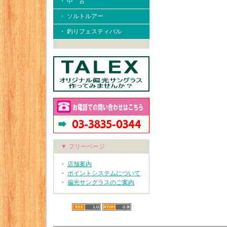
・ 中 古
・ ソルトルアー
・ 釣りフェスティバル
▼ フリーページ
・
店舗案内
・
ポイントシステムについて
・
偏光サングラスのご案内