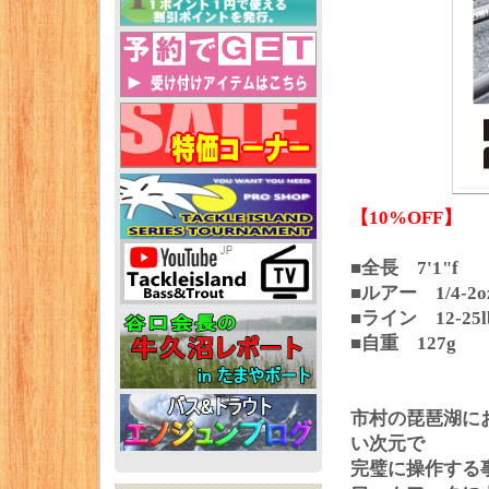
【10%OFF】
■全長 7'1"f
■ルアー 1/4-2o
■ライン 12-25l
■自重 127g
市村の琵琶湖に
い次元で
完璧に操作する