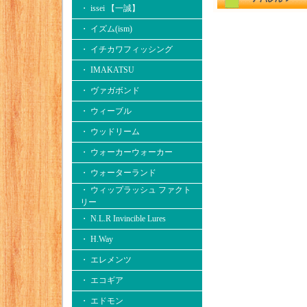
・ issei 【一誠】
・ イズム(ism)
・ イチカワフィッシング
・ IMAKATSU
・ ヴァガボンド
・ ウィーブル
・ ウッドリーム
・ ウォーカーウォーカー
・ ウォーターランド
・ ウィップラッシュ ファクト
リー
・ N.L.R Invincible Lures
・ H.Way
・ エレメンツ
・ エコギア
・ エドモン