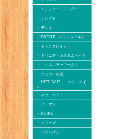
・ テンフィートアンダー
・ テンプト
・ デュオ
・ DSTYLE（ディスタイル）
・ ドランクレイジー
・ トリニティカスタムベイツ
・ ニシネルアーワークス
・ ニッコー化成
・ NITTI BAIT（ニッチ ベイ
ト）
・ ネットベイト
・ ノーマン
・ NOIKE
・ ノリーズ
・ バスパズル