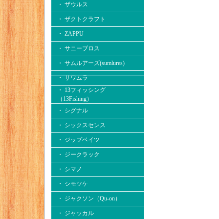
・ ザウルス
・ ザクトクラフト
・ ZAPPU
・ サニーブロス
・ サムルアーズ(sumlures)
・ サワムラ
・ 13フィッシング
（13Fishing）
・ シグナル
・ シックスセンス
・ ジップベイツ
・ ジークラック
・ シマノ
・ シモツケ
・ ジャクソン（Qu-on）
・ ジャッカル