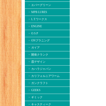
・ エバーグリーン
・ MPB LURES
・ L.T.ワークス
・ ENGINE
・ O.S.P
・ ONプラニング
・ ガイア
・ 開発クランク
・ 霞デザイン
・ カハラジャパン
・ カリフォルニアワーム
・ ガンクラフト
・ GEEKS
・ ギミック
・ キャスティーク