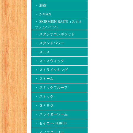
・ 邪道
・ Z-MAN
・ SKIRMISH BAITS（スカミ
ッシュベイツ）
・ スタジオコンポジット
・ スタンドパワー
・ スミス
・ スミスウィック
・ ストライクキング
・ ストーム
・ スナッグプルーフ
・ ストック
・ ＳＰＲＯ
・ スライダーワーム
・ セイコー(SEIKO)
・ Ｚファクトリー