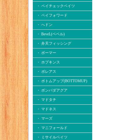
・ ペイチェックベイツ
・ ペイフォワード
・ へドン
・ BeveL(ベベル)
・ 弁天フィッシング
・ ボーマー
・ ホプキンス
・ ボレアス
・ ボトムアップ(BOTTOMUP)
・ ボンバダアグア
・ マドタチ
・ マドネス
・ マーズ
・ マニフォールド
・ ミサイルベイツ