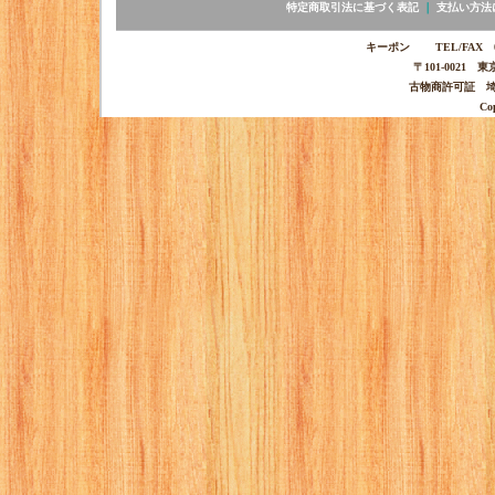
特定商取引法に基づく表記
｜
支払い方法
キーポン TEL/FAX 03-
〒101-0021 
古物商許可証 埼玉
Co