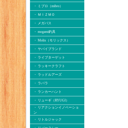
・ ミブロ（mibro）
・ ＭＩＺＭＯ
・ メガバス
・ mogami釣具
・ Molix（モリックス）
・ ヤバイブランド
・ ライブターゲット
・ ラッキークラフト
・ ラッドルアーズ
・ ラパラ
・ ランカーハント
・ リューギ（RYUGI）
・ リアクションイノベーショ
ン
・ リトルジャック