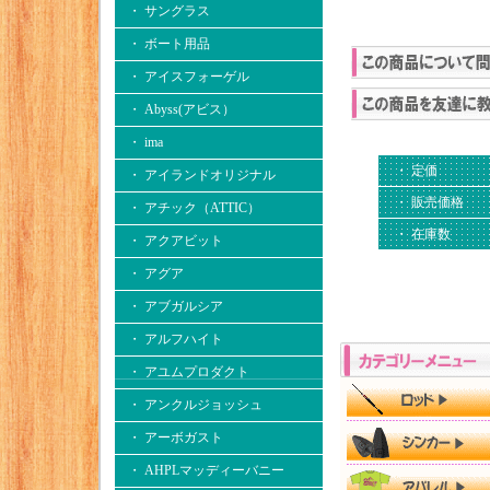
・ サングラス
・ ボート用品
・ アイスフォーゲル
・ Abyss(アビス）
・ ima
・ 定価
・ アイランドオリジナル
・ 販売価格
・ アチック（ATTIC）
・ 在庫数
・ アクアビット
・ アグア
・ アブガルシア
・ アルフハイト
・ アユムプロダクト
・ アンクルジョッシュ
・ アーボガスト
・ AHPLマッディーバニー