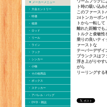
ワームフックに
▼ メーカーメニュー
ト時の吸い込み
・ 大会エントリー
このファースト
・ 特価
24トンカーボ
トから一転して
・ 福袋
離れた距離でも
・ ロッド
トルクと俊敏性
・ リール
乗りの良いティ
ァーストな
・ ライン
テーパーデザイ
・ フック
ブランクスはフ
・ シンカー
浮き上がりやす
・ 小物
がら
リーリングする
・ その他用品
・ ボックス
・ ステッカー
・ アパレル・バッグ
・ DVD・雑誌