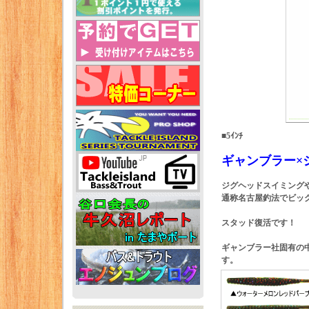
■5ｲﾝﾁ
ギャンブラー×
ジグヘッドスイミング
通称名古屋釣法でビッ
スタッド復活です！
ギャンブラー社固有の
す。