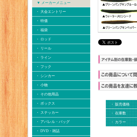
▼ メーカーメニュー
・ 大会エントリー
・ 特価
・ 福袋
・ ロッド
・ リール
・ ライン
・ フック
・ シンカー
・ 小物
・ その他用品
・ ボックス
・ 販売価格
・ ステッカー
・ 在庫数
・ アパレル・バッグ
・ カラー
・ DVD・雑誌