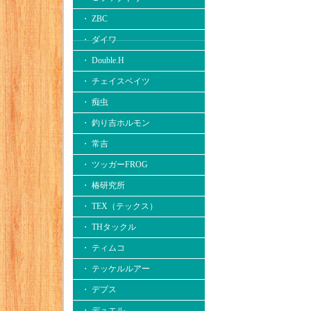
・ ZBC
・ ダイワ
・ Double.H
・ チェイスベイツ
・ 痴虫
・ 釣り吉ホルモン
・ 常吉
・ ツッガーFROG
・ 椿研究所
・ TEX（テックス）
・ THタックル
・ ティムコ
・ テッケルルアー
・ デプス
・ デュエル