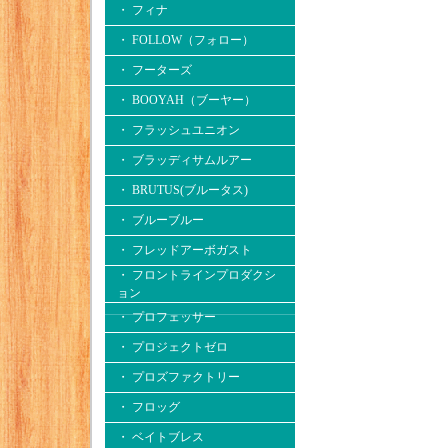
・ フィナ
・ FOLLOW（フォロー）
・ フーターズ
・ BOOYAH（ブーヤー）
・ フラッシュユニオン
・ ブラッディサムルアー
・ BRUTUS(ブルータス)
・ ブルーブルー
・ フレッドアーボガスト
・ フロントラインプロダクシ
ョン
・ プロフェッサー
・ プロジェクトゼロ
・ プロズファクトリー
・ フロッグ
・ ベイトブレス