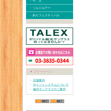
・ 中 古
・ ソルトルアー
・ 釣りフェスティバル
▼ フリーページ
・
店舗案内
・
ポイントシステムについて
・
偏光サングラスのご案内