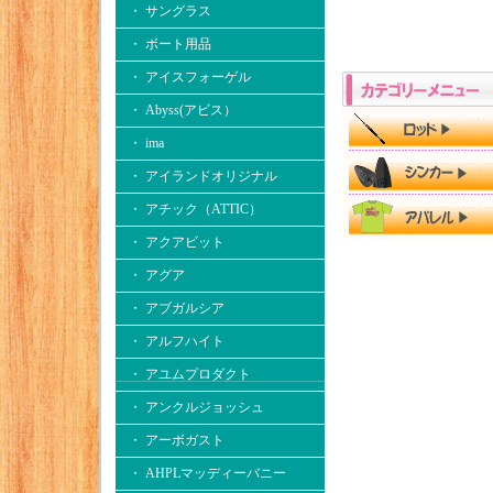
・ サングラス
・ ボート用品
・ アイスフォーゲル
・ Abyss(アビス）
・ ima
・ アイランドオリジナル
・ アチック（ATTIC）
・ アクアビット
・ アグア
・ アブガルシア
・ アルフハイト
・ アユムプロダクト
・ アンクルジョッシュ
・ アーボガスト
・ AHPLマッディーバニー