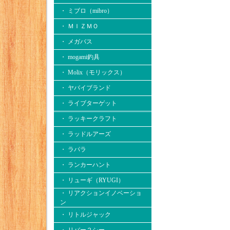
・ ミブロ（mibro）
・ ＭＩＺＭＯ
・ メガバス
・ mogami釣具
・ Molix（モリックス）
・ ヤバイブランド
・ ライブターゲット
・ ラッキークラフト
・ ラッドルアーズ
・ ラパラ
・ ランカーハント
・ リューギ（RYUGI）
・ リアクションイノベーショ
ン
・ リトルジャック