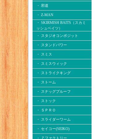
・ 邪道
・ Z-MAN
・ SKIRMISH BAITS（スカミ
ッシュベイツ）
・ スタジオコンポジット
・ スタンドパワー
・ スミス
・ スミスウィック
・ ストライクキング
・ ストーム
・ スナッグプルーフ
・ ストック
・ ＳＰＲＯ
・ スライダーワーム
・ セイコー(SEIKO)
・ Ｚファクトリー