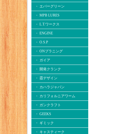
・ エバーグリーン
・ MPB LURES
・ L.T.ワークス
・ ENGINE
・ O.S.P
・ ONプラニング
・ ガイア
・ 開発クランク
・ 霞デザイン
・ カハラジャパン
・ カリフォルニアワーム
・ ガンクラフト
・ GEEKS
・ ギミック
・ キャスティーク