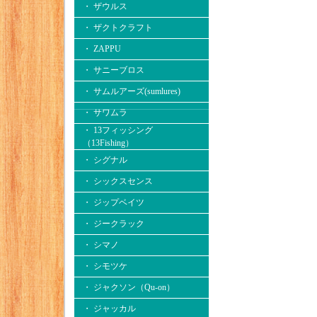
・ ザウルス
・ ザクトクラフト
・ ZAPPU
・ サニーブロス
・ サムルアーズ(sumlures)
・ サワムラ
・ 13フィッシング
（13Fishing）
・ シグナル
・ シックスセンス
・ ジップベイツ
・ ジークラック
・ シマノ
・ シモツケ
・ ジャクソン（Qu-on）
・ ジャッカル