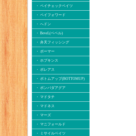
・ ペイチェックベイツ
・ ペイフォワード
・ へドン
・ BeveL(ベベル)
・ 弁天フィッシング
・ ボーマー
・ ホプキンス
・ ボレアス
・ ボトムアップ(BOTTOMUP)
・ ボンバダアグア
・ マドタチ
・ マドネス
・ マーズ
・ マニフォールド
・ ミサイルベイツ