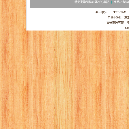
特定商取引法に基づく表記
｜
支払い方法
キーポン TEL/FAX 03-
〒101-0021 
古物商許可証 埼玉
Co