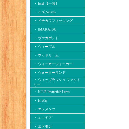
・ issei 【一誠】
・ イズム(ism)
・ イチカワフィッシング
・ IMAKATSU
・ ヴァガボンド
・ ウィーブル
・ ウッドリーム
・ ウォーカーウォーカー
・ ウォーターランド
・ ウィップラッシュ ファクト
リー
・ N.L.R Invincible Lures
・ H.Way
・ エレメンツ
・ エコギア
・ エドモン