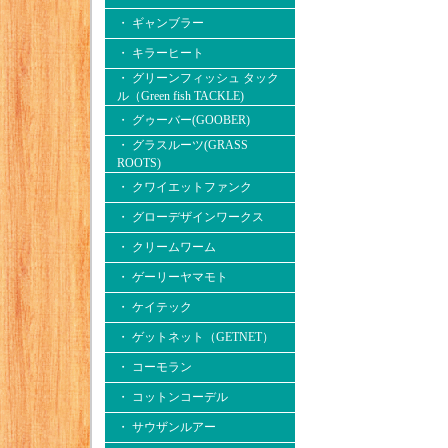
・ ギャンブラー
・ キラーヒート
・ グリーンフィッシュ タック
ル（Green fish TACKLE)
・ グゥーバー(GOOBER)
・ グラスルーツ(GRASS
ROOTS)
・ クワイエットファンク
・ グローデザインワークス
・ クリームワーム
・ ゲーリーヤマモト
・ ケイテック
・ ゲットネット（GETNET）
・ コーモラン
・ コットンコーデル
・ サウザンルアー