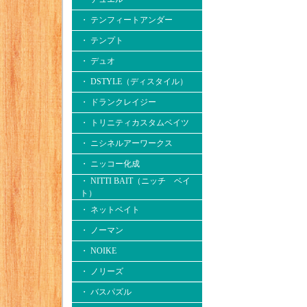
・ テンフィートアンダー
・ テンプト
・ デュオ
・ DSTYLE（ディスタイル）
・ ドランクレイジー
・ トリニティカスタムベイツ
・ ニシネルアーワークス
・ ニッコー化成
・ NITTI BAIT（ニッチ ベイ
ト）
・ ネットベイト
・ ノーマン
・ NOIKE
・ ノリーズ
・ バスパズル