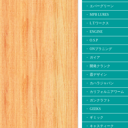
・ エバーグリーン
・ MPB LURES
・ L.T.ワークス
・ ENGINE
・ O.S.P
・ ONプラニング
・ ガイア
・ 開発クランク
・ 霞デザイン
・ カハラジャパン
・ カリフォルニアワーム
・ ガンクラフト
・ GEEKS
・ ギミック
・ キャスティーク