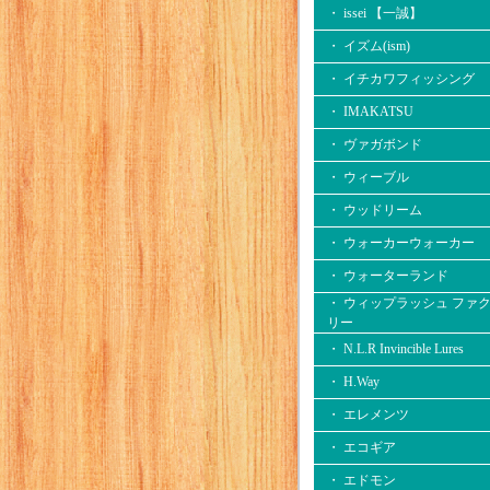
・ issei 【一誠】
・ イズム(ism)
・ イチカワフィッシング
・ IMAKATSU
・ ヴァガボンド
・ ウィーブル
・ ウッドリーム
・ ウォーカーウォーカー
・ ウォーターランド
・ ウィップラッシュ ファ
リー
・ N.L.R Invincible Lures
・ H.Way
・ エレメンツ
・ エコギア
・ エドモン