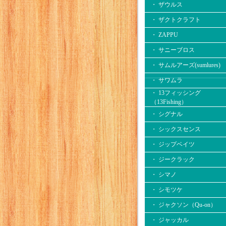
・ ザウルス
・ ザクトクラフト
・ ZAPPU
・ サニーブロス
・ サムルアーズ(sumlures)
・ サワムラ
・ 13フィッシング
（13Fishing）
・ シグナル
・ シックスセンス
・ ジップベイツ
・ ジークラック
・ シマノ
・ シモツケ
・ ジャクソン（Qu-on）
・ ジャッカル