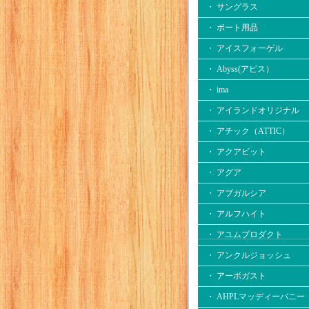
・ サングラス
・ ボート用品
・ アイスフォーゲル
・ Abyss(アビス）
・ ima
・ アイランドオリジナル
・ アチック（ATTIC）
・ アクアビット
・ アグア
・ アブガルシア
・ アルフハイト
・ アユムプロダクト
・ アンクルジョッシュ
・ アーボガスト
・ AHPLマッディーバニー