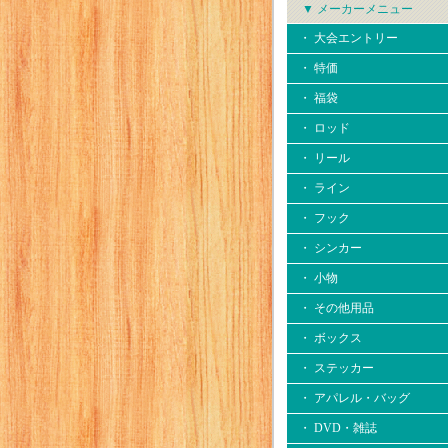
▼ メーカーメニュー
・ 大会エントリー
・ 特価
・ 福袋
・ ロッド
・ リール
・ ライン
・ フック
・ シンカー
・ 小物
・ その他用品
・ ボックス
・ ステッカー
・ アパレル・バッグ
・ DVD・雑誌