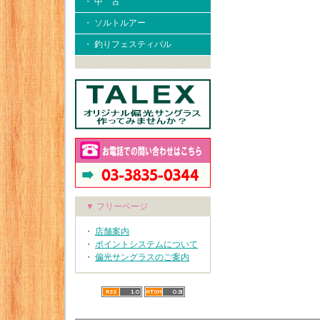
・ 中 古
・ ソルトルアー
・ 釣りフェスティバル
▼ フリーページ
・
店舗案内
・
ポイントシステムについて
・
偏光サングラスのご案内