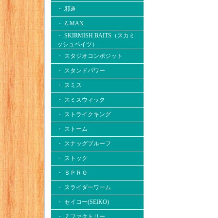
・ 邪道
・ Z-MAN
・ SKIRMISH BAITS（スカミ
ッシュベイツ）
・ スタジオコンポジット
・ スタンドパワー
・ スミス
・ スミスウィック
・ ストライクキング
・ ストーム
・ スナッグプルーフ
・ ストック
・ ＳＰＲＯ
・ スライダーワーム
・ セイコー(SEIKO)
・ Ｚファクトリー