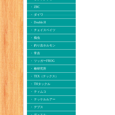
・ ZBC
・ ダイワ
・ Double.H
・ チェイスベイツ
・ 痴虫
・ 釣り吉ホルモン
・ 常吉
・ ツッガーFROG
・ 椿研究所
・ TEX（テックス）
・ THタックル
・ ティムコ
・ テッケルルアー
・ デプス
・ デュエル