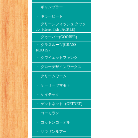
・ ギャンブラー
・ キラーヒート
・ グリーンフィッシュ タック
ル（Green fish TACKLE)
・ グゥーバー(GOOBER)
・ グラスルーツ(GRASS
ROOTS)
・ クワイエットファンク
・ グローデザインワークス
・ クリームワーム
・ ゲーリーヤマモト
・ ケイテック
・ ゲットネット（GETNET）
・ コーモラン
・ コットンコーデル
・ サウザンルアー