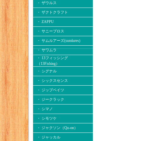
・ ザウルス
・ ザクトクラフト
・ ZAPPU
・ サニーブロス
・ サムルアーズ(sumlures)
・ サワムラ
・ 13フィッシング
（13Fishing）
・ シグナル
・ シックスセンス
・ ジップベイツ
・ ジークラック
・ シマノ
・ シモツケ
・ ジャクソン（Qu-on）
・ ジャッカル