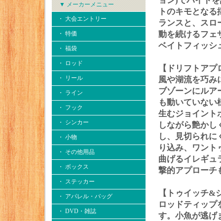
ョン)でバイト
▼ メーカーメニュー
トのキモとなる
・ 大会エントリー
ランスと、スロ
動を続けるフェ
・ 特価
ベイトフィッシ
・ 福袋
・ ロッド
【ドリフトアプ
・ リール
風や湖流を巧み
ブゾーンにルア
・ ライン
も動いていない
・ フック
生むジョイント
・ シンカー
しながら艶かし
し、見切られに
・ 小物
り込み、ワント
・ その他用品
曲げるイレギュ
・ ボックス
撃的アプローチ
・ ステッカー
【トゥイッチ&
・ アパレル・バッグ
ロッドティップ
・ DVD・雑誌
す。小魚が逃げ