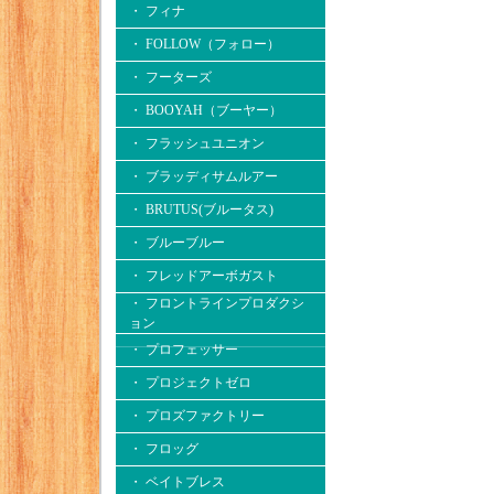
・ フィナ
・ FOLLOW（フォロー）
・ フーターズ
・ BOOYAH（ブーヤー）
・ フラッシュユニオン
・ ブラッディサムルアー
・ BRUTUS(ブルータス)
・ ブルーブルー
・ フレッドアーボガスト
・ フロントラインプロダクシ
ョン
・ プロフェッサー
・ プロジェクトゼロ
・ プロズファクトリー
・ フロッグ
・ ベイトブレス