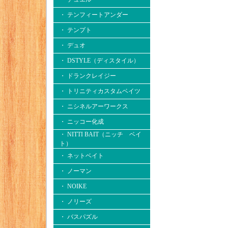
・ テンフィートアンダー
・ テンプト
・ デュオ
・ DSTYLE（ディスタイル）
・ ドランクレイジー
・ トリニティカスタムベイツ
・ ニシネルアーワークス
・ ニッコー化成
・ NITTI BAIT（ニッチ ベイ
ト）
・ ネットベイト
・ ノーマン
・ NOIKE
・ ノリーズ
・ バスパズル