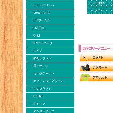
・ 在庫数
・ エバーグリーン
・ カラー
・ MPB LURES
・ L.T.ワークス
・ ENGINE
・ O.S.P
・ ONプラニング
・ ガイア
・ 開発クランク
・ 霞デザイン
・ カハラジャパン
・ カリフォルニアワーム
・ ガンクラフト
・ GEEKS
・ ギミック
・ キャスティーク