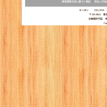
特定商取引法に基づく表記
｜
支払い方法
キーポン TEL/FAX 03-
〒101-0021 
古物商許可証 埼玉
Co