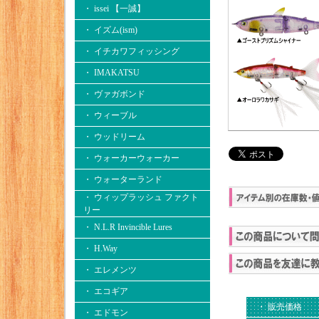
・ issei 【一誠】
・ イズム(ism)
・ イチカワフィッシング
・ IMAKATSU
・ ヴァガボンド
・ ウィーブル
・ ウッドリーム
・ ウォーカーウォーカー
・ ウォーターランド
・ ウィップラッシュ ファクト
リー
・ N.L.R Invincible Lures
・ H.Way
・ エレメンツ
・ エコギア
・ 販売価格
・ エドモン