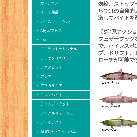
・ サングラス
勿論、ストップ
らではの自発的
・ ボート用品
激してバイトを
・ アイスフォーゲル
・ Abyss(アビス）
【S字系アクシ
フェザーフック
・ ima
で、ハイレスポ
・ アイランドオリジナル
ブ、ドリフト、
・ アチック（ATTIC）
ローチが可能で
・ アクアビット
・ アグア
・ アブガルシア
・ アルフハイト
・ アユムプロダクト
・ アンクルジョッシュ
・ アーボガスト
・ AHPLマッディーバニー