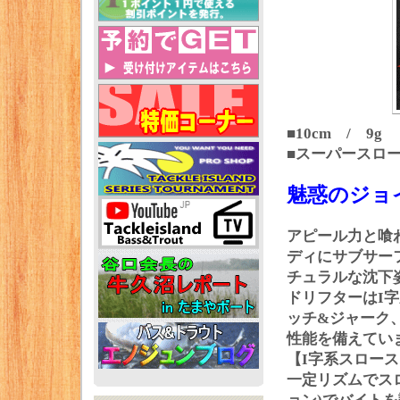
■10cm / 9g
■スーパースロ
魅惑のジョ
アピール力と喰
ディにサブサー
チュラルな沈下
ドリフターはI
ッチ&ジャーク
性能を備えてい
【I字系スロー
一定リズムでス