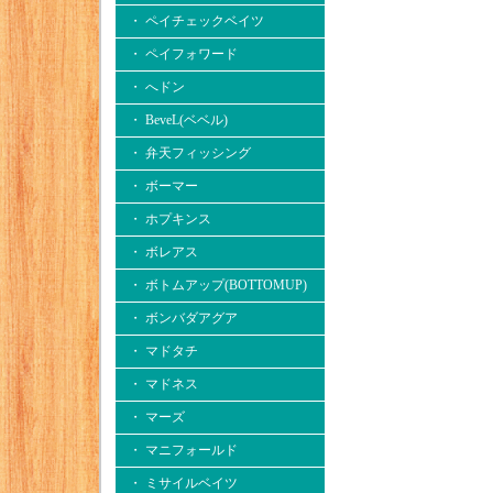
・ ペイチェックベイツ
・ ペイフォワード
・ へドン
・ BeveL(ベベル)
・ 弁天フィッシング
・ ボーマー
・ ホプキンス
・ ボレアス
・ ボトムアップ(BOTTOMUP)
・ ボンバダアグア
・ マドタチ
・ マドネス
・ マーズ
・ マニフォールド
・ ミサイルベイツ