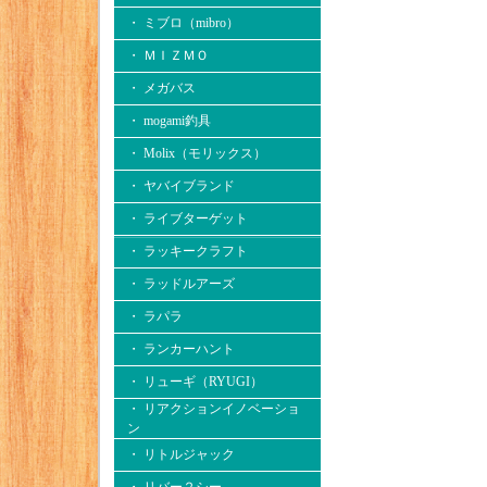
・ ミブロ（mibro）
・ ＭＩＺＭＯ
・ メガバス
・ mogami釣具
・ Molix（モリックス）
・ ヤバイブランド
・ ライブターゲット
・ ラッキークラフト
・ ラッドルアーズ
・ ラパラ
・ ランカーハント
・ リューギ（RYUGI）
・ リアクションイノベーショ
ン
・ リトルジャック