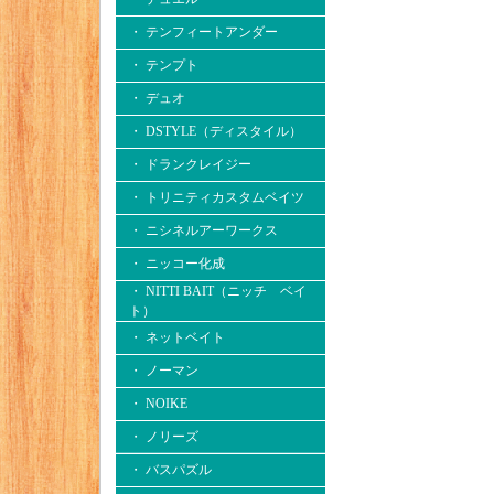
・ テンフィートアンダー
・ テンプト
・ デュオ
・ DSTYLE（ディスタイル）
・ ドランクレイジー
・ トリニティカスタムベイツ
・ ニシネルアーワークス
・ ニッコー化成
・ NITTI BAIT（ニッチ ベイ
ト）
・ ネットベイト
・ ノーマン
・ NOIKE
・ ノリーズ
・ バスパズル