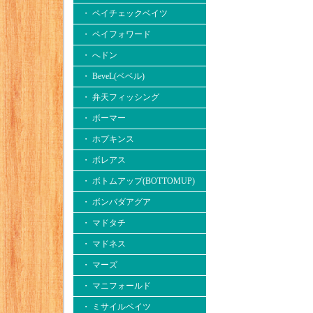
・ ペイチェックベイツ
・ ペイフォワード
・ へドン
・ BeveL(ベベル)
・ 弁天フィッシング
・ ボーマー
・ ホプキンス
・ ボレアス
・ ボトムアップ(BOTTOMUP)
・ ボンバダアグア
・ マドタチ
・ マドネス
・ マーズ
・ マニフォールド
・ ミサイルベイツ