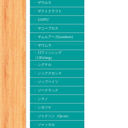
・ ザウルス
・ ザクトクラフト
・ ZAPPU
・ サニーブロス
・ サムルアーズ(sumlures)
・ サワムラ
・ 13フィッシング
（13Fishing）
・ シグナル
・ シックスセンス
・ ジップベイツ
・ ジークラック
・ シマノ
・ シモツケ
・ ジャクソン（Qu-on）
・ ジャッカル