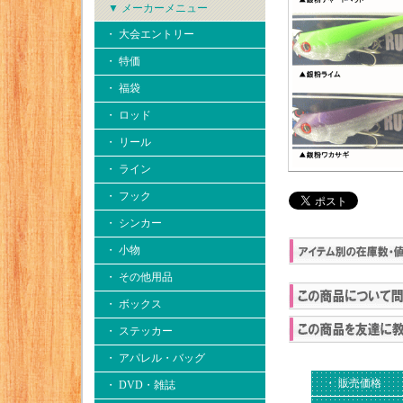
▼ メーカーメニュー
・ 大会エントリー
・ 特価
・ 福袋
・ ロッド
・ リール
・ ライン
・ フック
・ シンカー
・ 小物
・ その他用品
・ ボックス
・ ステッカー
・ アパレル・バッグ
・ 販売価格
・ DVD・雑誌