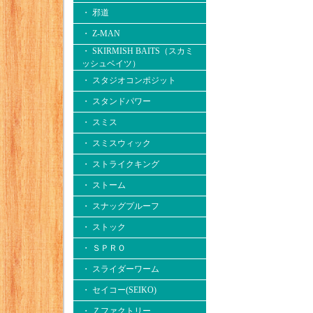
・ 邪道
・ Z-MAN
・ SKIRMISH BAITS（スカミ
ッシュベイツ）
・ スタジオコンポジット
・ スタンドパワー
・ スミス
・ スミスウィック
・ ストライクキング
・ ストーム
・ スナッグプルーフ
・ ストック
・ ＳＰＲＯ
・ スライダーワーム
・ セイコー(SEIKO)
・ Ｚファクトリー