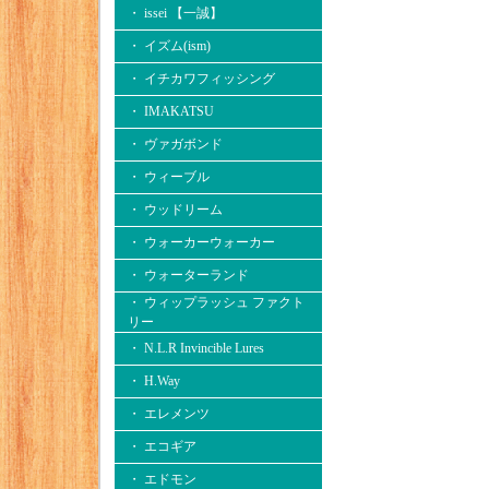
・ issei 【一誠】
・ イズム(ism)
・ イチカワフィッシング
・ IMAKATSU
・ ヴァガボンド
・ ウィーブル
・ ウッドリーム
・ ウォーカーウォーカー
・ ウォーターランド
・ ウィップラッシュ ファクト
リー
・ N.L.R Invincible Lures
・ H.Way
・ エレメンツ
・ エコギア
・ エドモン