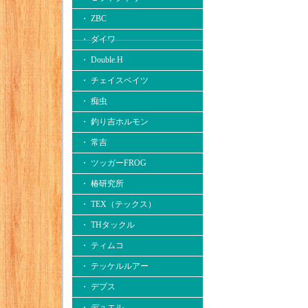
・ ZBC
・ ダイワ
・ Double.H
・ チェイスベイツ
・ 痴虫
・ 釣り吉ホルモン
・ 常吉
・ ツッガーFROG
・ 椿研究所
・ TEX（テックス）
・ THタックル
・ ティムコ
・ テッケルルアー
・ デプス
・ デュエル