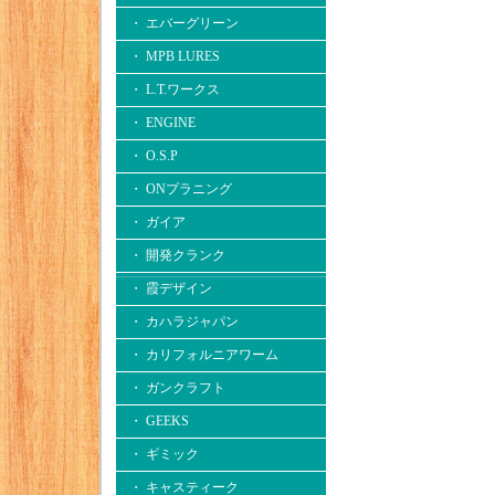
・ エバーグリーン
・ MPB LURES
・ L.T.ワークス
・ ENGINE
・ O.S.P
・ ONプラニング
・ ガイア
・ 開発クランク
・ 霞デザイン
・ カハラジャパン
・ カリフォルニアワーム
・ ガンクラフト
・ GEEKS
・ ギミック
・ キャスティーク