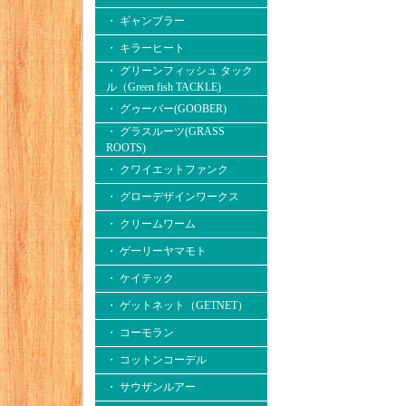
・ ギャンブラー
・ キラーヒート
・ グリーンフィッシュ タック
ル（Green fish TACKLE)
・ グゥーバー(GOOBER)
・ グラスルーツ(GRASS
ROOTS)
・ クワイエットファンク
・ グローデザインワークス
・ クリームワーム
・ ゲーリーヤマモト
・ ケイテック
・ ゲットネット（GETNET）
・ コーモラン
・ コットンコーデル
・ サウザンルアー