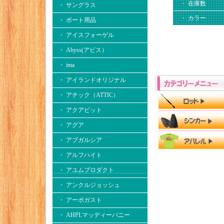
・ 在庫数
・ サングラス
・ カラー
・ ボート用品
・ アイスフォーゲル
・ Abyss(アビス）
・ ima
・ アイランドオリジナル
・ アチック（ATTIC）
・ アクアビット
・ アグア
・ アブガルシア
・ アルフハイト
・ アユムプロダクト
・ アンクルジョッシュ
・ アーボガスト
・ AHPLマッディーバニー