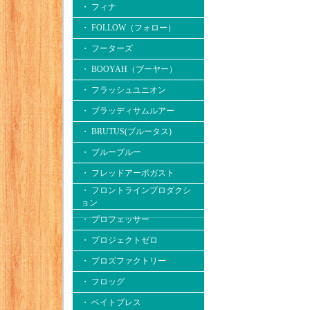
・ フィナ
・ FOLLOW（フォロー）
・ フーターズ
・ BOOYAH（ブーヤー）
・ フラッシュユニオン
・ ブラッディサムルアー
・ BRUTUS(ブルータス)
・ ブルーブルー
・ フレッドアーボガスト
・ フロントラインプロダクシ
ョン
・ プロフェッサー
・ プロジェクトゼロ
・ プロズファクトリー
・ フロッグ
・ ベイトブレス