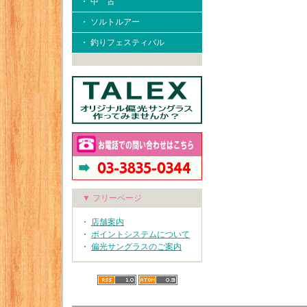
・ 中 古
・ ソルトルアー
・ 釣りフェスティバル
▼ フリーページ
・
店舗案内
・
ポイントシステムについて
・
偏光サングラスのご案内