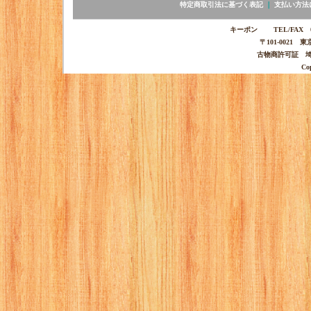
特定商取引法に基づく表記
｜
支払い方法
キーポン TEL/FAX 03-
〒101-0021 
古物商許可証 埼玉
Co