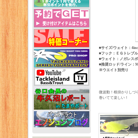
■サイズ/ウェイト：4in
■フック：ＥＧトレブ
■ウェイト：ノガレスボデ
■推奨ロッド/ライン：ML
※ウエイト別売り
微波動！根掛かりしづ
巻いてて楽しい！