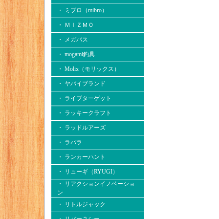
・ ミブロ（mibro）
・ ＭＩＺＭＯ
・ メガバス
・ mogami釣具
・ Molix（モリックス）
・ ヤバイブランド
・ ライブターゲット
・ ラッキークラフト
・ ラッドルアーズ
・ ラパラ
・ ランカーハント
・ リューギ（RYUGI）
・ リアクションイノベーショ
ン
・ リトルジャック