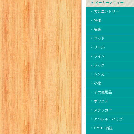
▼ メーカーメニュー
・ 大会エントリー
・ 特価
・ 福袋
・ ロッド
・ リール
・ ライン
・ フック
・ シンカー
・ 小物
・ その他用品
・ ボックス
・ ステッカー
・ アパレル・バッグ
・ DVD・雑誌