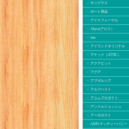
・ サングラス
・ ボート用品
・ アイスフォーゲル
・ Abyss(アビス）
・ ima
・ アイランドオリジナル
・ アチック（ATTIC）
・ アクアビット
・ アグア
・ アブガルシア
・ アルフハイト
・ アユムプロダクト
・ アンクルジョッシュ
・ アーボガスト
・ AHPLマッディーバニー