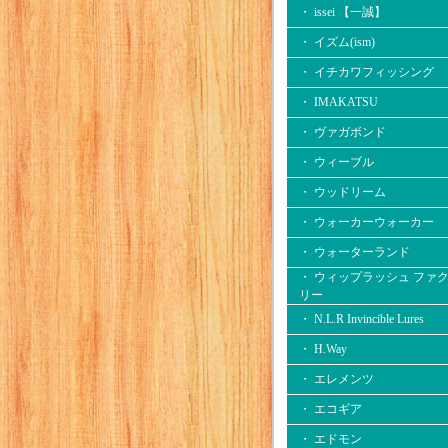
・ issei 【一誠】
・ イズム(ism)
・ イチカワフィッシング
・ IMAKATSU
・ ヴァガボンド
・ ウィーブル
・ ウッドリーム
・ ウォーカーウォーカー
・ ウォーターランド
・ ウィップラッシュ ファ
リー
・ N.L.R Invincible Lures
・ H.Way
・ エレメンツ
・ エコギア
・ エドモン