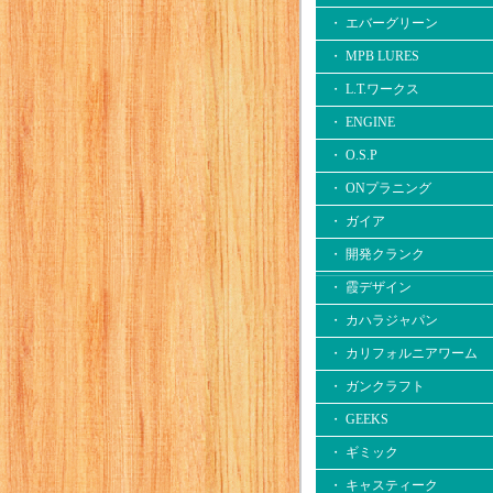
・ エバーグリーン
・ MPB LURES
・ L.T.ワークス
・ ENGINE
・ O.S.P
・ ONプラニング
・ ガイア
・ 開発クランク
・ 霞デザイン
・ カハラジャパン
・ カリフォルニアワーム
・ ガンクラフト
・ GEEKS
・ ギミック
・ キャスティーク