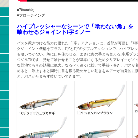
■70mm/4g
■フローティング
ハイプレッシャーなシーンで「喰わない魚」を
喰わせるジョイントi字ミノー
バスを惹きつける能力に優れた「I字」アクションに、首部が可動し「J
クジョイント機構をプラス。I字とJ字のダブルアクションで、ハイプレ
も喰いつかない」魚に口を使わせる、まさに奥の手とも言えるI字系プラ
ジジル70です。見せて喰わせることが基本になるためクリアレイクがメ
な野池でもその効果は絶大。なるべく遠くに投げて手前へ巻き、バスが
めると、浮上すると同時に首を振る艶めかしい動きをルアーが自発的に
と、バスがたまらず喰いついてきます。