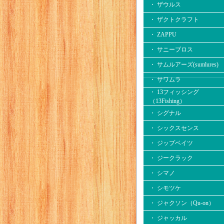
・ ザウルス
・ ザクトクラフト
・ ZAPPU
・ サニーブロス
・ サムルアーズ(sumlures)
・ サワムラ
・ 13フィッシング
（13Fishing）
・ シグナル
・ シックスセンス
・ ジップベイツ
・ ジークラック
・ シマノ
・ シモツケ
・ ジャクソン（Qu-on）
・ ジャッカル