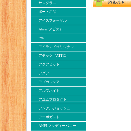
・ サングラス
・ ボート用品
・ アイスフォーゲル
・ Abyss(アビス）
・ ima
・ アイランドオリジナル
・ アチック（ATTIC）
・ アクアビット
・ アグア
・ アブガルシア
・ アルフハイト
・ アユムプロダクト
・ アンクルジョッシュ
・ アーボガスト
・ AHPLマッディーバニー