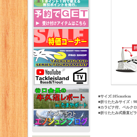
■サイズ:105cmx6cm
■折りたたみサイズ：90
■カラビナ付、ベルク
■折りたたみ式垂直ピ