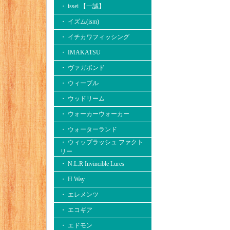
・ issei 【一誠】
・ イズム(ism)
・ イチカワフィッシング
・ IMAKATSU
・ ヴァガボンド
・ ウィーブル
・ ウッドリーム
・ ウォーカーウォーカー
・ ウォーターランド
・ ウィップラッシュ ファクト
リー
・ N.L.R Invincible Lures
・ H.Way
・ エレメンツ
・ エコギア
・ エドモン