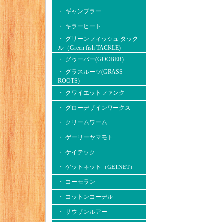
・ ギャンブラー
・ キラーヒート
・ グリーンフィッシュ タック
ル（Green fish TACKLE)
・ グゥーバー(GOOBER)
・ グラスルーツ(GRASS
ROOTS)
・ クワイエットファンク
・ グローデザインワークス
・ クリームワーム
・ ゲーリーヤマモト
・ ケイテック
・ ゲットネット（GETNET）
・ コーモラン
・ コットンコーデル
・ サウザンルアー