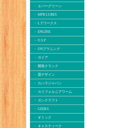
・ エバーグリーン
・ MPB LURES
・ L.T.ワークス
・ ENGINE
・ O.S.P
・ ONプラニング
・ ガイア
・ 開発クランク
・ 霞デザイン
・ カハラジャパン
・ カリフォルニアワーム
・ ガンクラフト
・ GEEKS
・ ギミック
・ キャスティーク