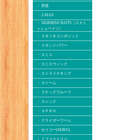
・ 邪道
・ Z-MAN
・ SKIRMISH BAITS（スカミ
ッシュベイツ）
・ スタジオコンポジット
・ スタンドパワー
・ スミス
・ スミスウィック
・ ストライクキング
・ ストーム
・ スナッグプルーフ
・ ストック
・ ＳＰＲＯ
・ スライダーワーム
・ セイコー(SEIKO)
・ Ｚファクトリー