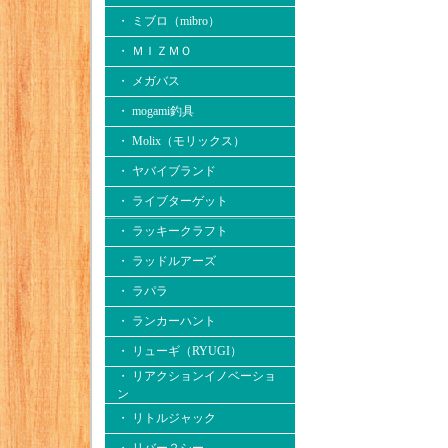
・ ミブロ（mibro）
・ ＭＩＺＭＯ
・ メガバス
・ mogami釣具
・ Molix（モリックス）
・ ヤバイブランド
・ ライブターゲット
・ ラッキークラフト
・ ラッドルアーズ
・ ラパラ
・ ランカーハント
・ リューギ（RYUGI）
・ リアクションイノベーショ
ン
・ リトルジャック