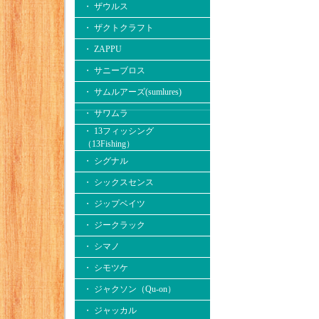
・ ザウルス
・ ザクトクラフト
・ ZAPPU
・ サニーブロス
・ サムルアーズ(sumlures)
・ サワムラ
・ 13フィッシング
（13Fishing）
・ シグナル
・ シックスセンス
・ ジップベイツ
・ ジークラック
・ シマノ
・ シモツケ
・ ジャクソン（Qu-on）
・ ジャッカル