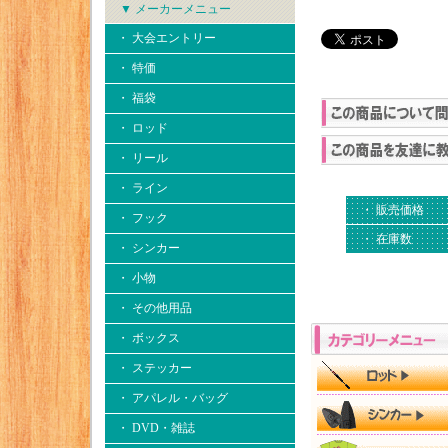
▼ メーカーメニュー
・ 大会エントリー
・ 特価
・ 福袋
・ ロッド
・ リール
・ ライン
・ 販売価格
・ フック
・ 在庫数
・ シンカー
・ 小物
・ その他用品
・ ボックス
・ ステッカー
・ アパレル・バッグ
・ DVD・雑誌