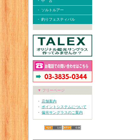
・ 中 古
・ ソルトルアー
・ 釣りフェスティバル
▼ フリーページ
・
店舗案内
・
ポイントシステムについて
・
偏光サングラスのご案内