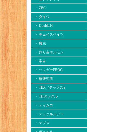
・ ZBC
・ ダイワ
・ Double.H
・ チェイスベイツ
・ 痴虫
・ 釣り吉ホルモン
・ 常吉
・ ツッガーFROG
・ 椿研究所
・ TEX（テックス）
・ THタックル
・ ティムコ
・ テッケルルアー
・ デプス
・ デュエル