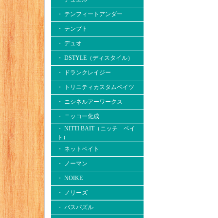
・ テンフィートアンダー
・ テンプト
・ デュオ
・ DSTYLE（ディスタイル）
・ ドランクレイジー
・ トリニティカスタムベイツ
・ ニシネルアーワークス
・ ニッコー化成
・ NITTI BAIT（ニッチ ベイ
ト）
・ ネットベイト
・ ノーマン
・ NOIKE
・ ノリーズ
・ バスパズル