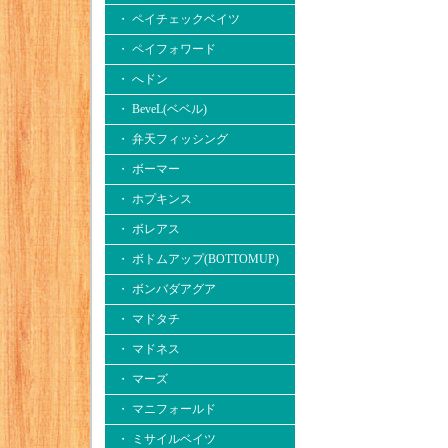
・ ペイチェックベイツ
・ ペイフォワード
・ へドン
・ BeveL(ベベル)
・ 弁天フィッシング
・ ボーマー
・ ホプキンス
・ ボレアス
・ ボトムアップ(BOTTOMUP)
・ ボンバダアグア
・ マドタチ
・ マドネス
・ マーズ
・ マニフォールド
・ ミサイルベイツ