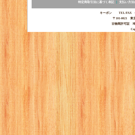
特定商取引法に基づく表記
｜
支払い方法
キーポン TEL/FAX 03-
〒101-0021 
古物商許可証 埼玉
Co