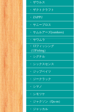
・ ザウルス
・ ザクトクラフト
・ ZAPPU
・ サニーブロス
・ サムルアーズ(sumlures)
・ サワムラ
・ 13フィッシング
（13Fishing）
・ シグナル
・ シックスセンス
・ ジップベイツ
・ ジークラック
・ シマノ
・ シモツケ
・ ジャクソン（Qu-on）
・ ジャッカル