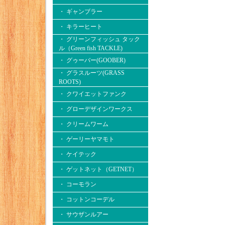
・ ギャンブラー
・ キラーヒート
・ グリーンフィッシュ タック
ル（Green fish TACKLE)
・ グゥーバー(GOOBER)
・ グラスルーツ(GRASS
ROOTS)
・ クワイエットファンク
・ グローデザインワークス
・ クリームワーム
・ ゲーリーヤマモト
・ ケイテック
・ ゲットネット（GETNET）
・ コーモラン
・ コットンコーデル
・ サウザンルアー