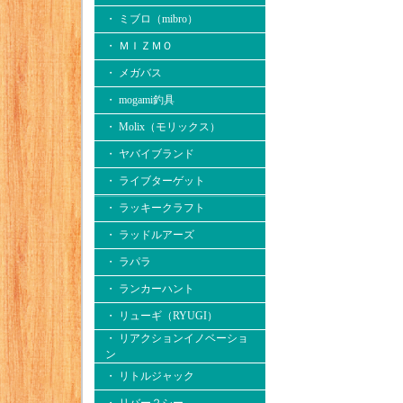
・ ミブロ（mibro）
・ ＭＩＺＭＯ
・ メガバス
・ mogami釣具
・ Molix（モリックス）
・ ヤバイブランド
・ ライブターゲット
・ ラッキークラフト
・ ラッドルアーズ
・ ラパラ
・ ランカーハント
・ リューギ（RYUGI）
・ リアクションイノベーショ
ン
・ リトルジャック