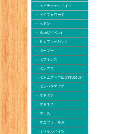
・ ペイチェックベイツ
・ ペイフォワード
・ へドン
・ BeveL(ベベル)
・ 弁天フィッシング
・ ボーマー
・ ホプキンス
・ ボレアス
・ ボトムアップ(BOTTOMUP)
・ ボンバダアグア
・ マドタチ
・ マドネス
・ マーズ
・ マニフォールド
・ ミサイルベイツ