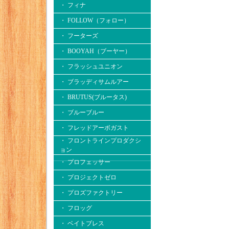
・ フィナ
・ FOLLOW（フォロー）
・ フーターズ
・ BOOYAH（ブーヤー）
・ フラッシュユニオン
・ ブラッディサムルアー
・ BRUTUS(ブルータス)
・ ブルーブルー
・ フレッドアーボガスト
・ フロントラインプロダクシ
ョン
・ プロフェッサー
・ プロジェクトゼロ
・ プロズファクトリー
・ フロッグ
・ ベイトブレス