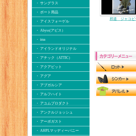
・ サングラス
・ ボート用品
邪道 ジャコビ
・ アイスフォーゲル
・ Abyss(アビス）
・ ima
・ アイランドオリジナル
・ アチック（ATTIC）
・ アクアビット
・ アグア
・ アブガルシア
・ アルフハイト
・ アユムプロダクト
・ アンクルジョッシュ
・ アーボガスト
・ AHPLマッディーバニー