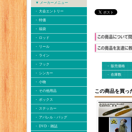
▼ メーカーメニュー
・ 大会エントリー
・ 特価
・ 福袋
・ ロッド
・ リール
・ ライン
・ フック
・ 販売価格
・ シンカー
・ 在庫数
・ 小物
この商品を買っ
・ その他用品
・ ボックス
・ ステッカー
・ アパレル・バッグ
・ DVD・雑誌