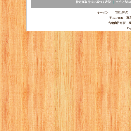
特定商取引法に基づく表記
｜
支払い方法
キーポン TEL/FAX 03-
〒101-0021 
古物商許可証 埼玉
Co