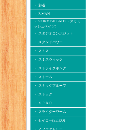
・ 邪道
・ Z-MAN
・ SKIRMISH BAITS（スカミ
ッシュベイツ）
・ スタジオコンポジット
・ スタンドパワー
・ スミス
・ スミスウィック
・ ストライクキング
・ ストーム
・ スナッグプルーフ
・ ストック
・ ＳＰＲＯ
・ スライダーワーム
・ セイコー(SEIKO)
・ Ｚファクトリー