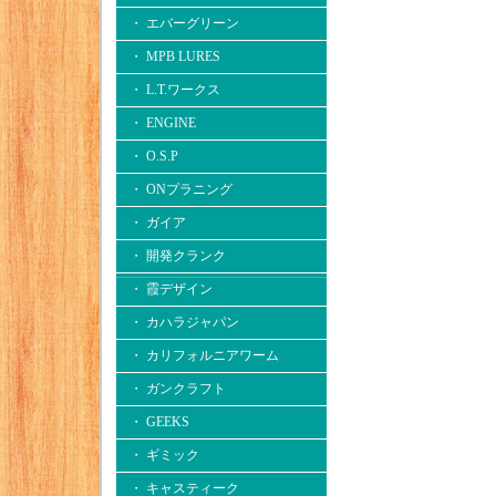
・ エバーグリーン
・ MPB LURES
・ L.T.ワークス
・ ENGINE
・ O.S.P
・ ONプラニング
・ ガイア
・ 開発クランク
・ 霞デザイン
・ カハラジャパン
・ カリフォルニアワーム
・ ガンクラフト
・ GEEKS
・ ギミック
・ キャスティーク