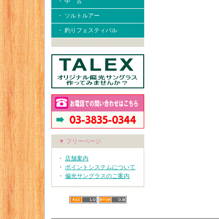
・ 中 古
・ ソルトルアー
・ 釣りフェスティバル
▼ フリーページ
・
店舗案内
・
ポイントシステムについて
・
偏光サングラスのご案内