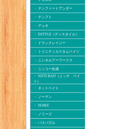
・ テンフィートアンダー
・ テンプト
・ デュオ
・ DSTYLE（ディスタイル）
・ ドランクレイジー
・ トリニティカスタムベイツ
・ ニシネルアーワークス
・ ニッコー化成
・ NITTI BAIT（ニッチ ベイ
ト）
・ ネットベイト
・ ノーマン
・ NOIKE
・ ノリーズ
・ バスパズル