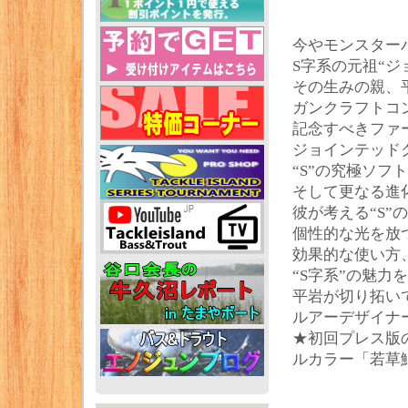
今やモンスター
S字系の元祖“ジ
その生みの親、
ガンクラフトコン
記念すべきファ
ジョインテッド
“S”の究極ソフ
そして更なる進
彼が考える“S”
個性的な光を放
効果的な使い方
“S字系”の魅力
平岩が切り拓い
ルアーデザイナ
★初回プレス版
ルカラー「若草