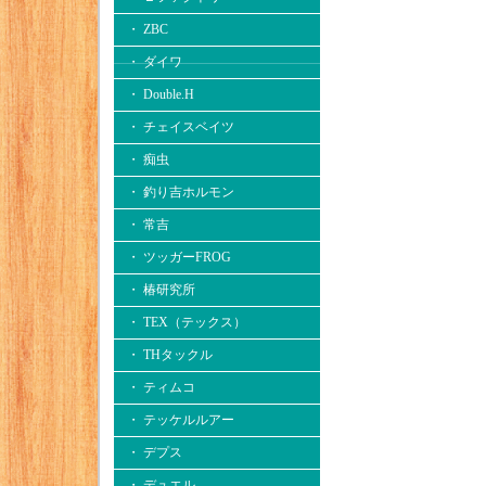
・ ZBC
・ ダイワ
・ Double.H
・ チェイスベイツ
・ 痴虫
・ 釣り吉ホルモン
・ 常吉
・ ツッガーFROG
・ 椿研究所
・ TEX（テックス）
・ THタックル
・ ティムコ
・ テッケルルアー
・ デプス
・ デュエル