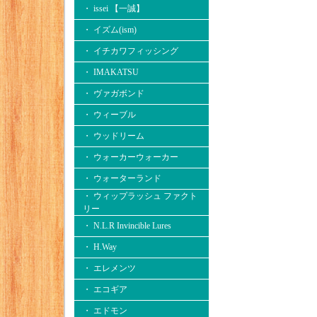
・ issei 【一誠】
・ イズム(ism)
・ イチカワフィッシング
・ IMAKATSU
・ ヴァガボンド
・ ウィーブル
・ ウッドリーム
・ ウォーカーウォーカー
・ ウォーターランド
・ ウィップラッシュ ファクト
リー
・ N.L.R Invincible Lures
・ H.Way
・ エレメンツ
・ エコギア
・ エドモン