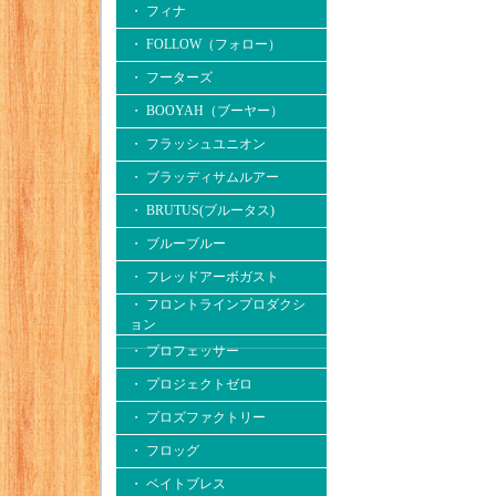
・ フィナ
・ FOLLOW（フォロー）
・ フーターズ
・ BOOYAH（ブーヤー）
・ フラッシュユニオン
・ ブラッディサムルアー
・ BRUTUS(ブルータス)
・ ブルーブルー
・ フレッドアーボガスト
・ フロントラインプロダクシ
ョン
・ プロフェッサー
・ プロジェクトゼロ
・ プロズファクトリー
・ フロッグ
・ ベイトブレス