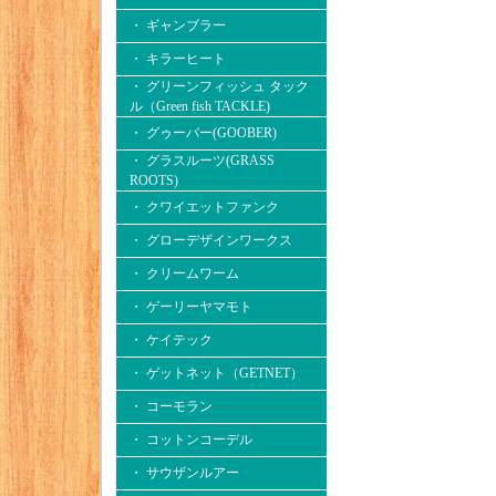
・ ギャンブラー
・ キラーヒート
・ グリーンフィッシュ タック
ル（Green fish TACKLE)
・ グゥーバー(GOOBER)
・ グラスルーツ(GRASS
ROOTS)
・ クワイエットファンク
・ グローデザインワークス
・ クリームワーム
・ ゲーリーヤマモト
・ ケイテック
・ ゲットネット（GETNET）
・ コーモラン
・ コットンコーデル
・ サウザンルアー