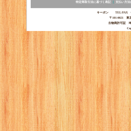
特定商取引法に基づく表記
｜
支払い方法
キーポン TEL/FAX 03-
〒101-0021 
古物商許可証 埼玉
Co