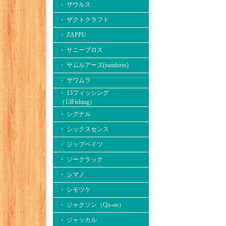
・ ザウルス
・ ザクトクラフト
・ ZAPPU
・ サニーブロス
・ サムルアーズ(sumlures)
・ サワムラ
・ 13フィッシング
（13Fishing）
・ シグナル
・ シックスセンス
・ ジップベイツ
・ ジークラック
・ シマノ
・ シモツケ
・ ジャクソン（Qu-on）
・ ジャッカル