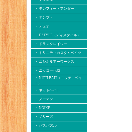
・ テンフィートアンダー
・ テンプト
・ デュオ
・ DSTYLE（ディスタイル）
・ ドランクレイジー
・ トリニティカスタムベイツ
・ ニシネルアーワークス
・ ニッコー化成
・ NITTI BAIT（ニッチ ベイ
ト）
・ ネットベイト
・ ノーマン
・ NOIKE
・ ノリーズ
・ バスパズル