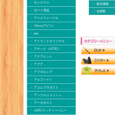
・ サングラス
・ 販売価格
・ ボート用品
・ 在庫数
・ アイスフォーゲル
・ Abyss(アビス）
・ ima
・ アイランドオリジナル
・ アチック（ATTIC）
・ アクアビット
・ アグア
・ アブガルシア
・ アルフハイト
・ アユムプロダクト
・ アンクルジョッシュ
・ アーボガスト
・ AHPLマッディーバニー