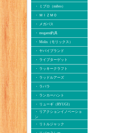
・ ミブロ（mibro）
・ ＭＩＺＭＯ
・ メガバス
・ mogami釣具
・ Molix（モリックス）
・ ヤバイブランド
・ ライブターゲット
・ ラッキークラフト
・ ラッドルアーズ
・ ラパラ
・ ランカーハント
・ リューギ（RYUGI）
・ リアクションイノベーショ
ン
・ リトルジャック