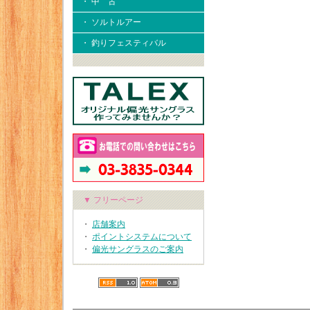
・ 中 古
・ ソルトルアー
・ 釣りフェスティバル
▼ フリーページ
・
店舗案内
・
ポイントシステムについて
・
偏光サングラスのご案内