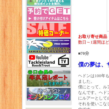
お取り寄せ商品
数日～1週間ほ
■70分
僕の夢は、
ヘドンは100
ました。
僕にとって、ル
なんです。ヘド
にルアーとして
それを使いこな