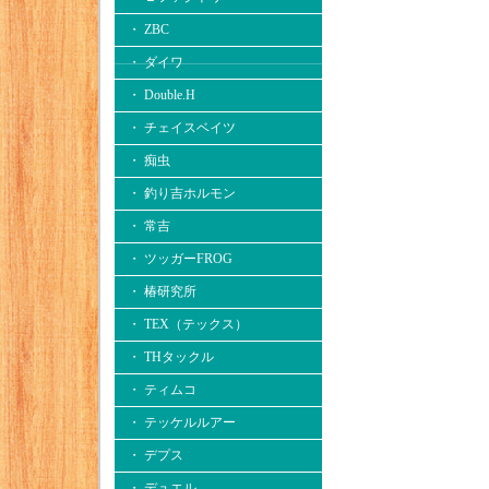
・ ZBC
・ ダイワ
・ Double.H
・ チェイスベイツ
・ 痴虫
・ 釣り吉ホルモン
・ 常吉
・ ツッガーFROG
・ 椿研究所
・ TEX（テックス）
・ THタックル
・ ティムコ
・ テッケルルアー
・ デプス
・ デュエル