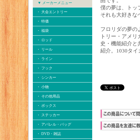
由です。
▼ メーカーメニュー
僕の夢は、トッ
・ 大会エントリー
それも大好きな
・ 特価
フロリダの夢の
・ 福袋
トリー・アメリ
・ ロッド
史・機能紹介と
・ リール
紹介。1030タ
・ ライン
・ フック
・ シンカー
・ 小物
・ その他用品
・ ボックス
・ ステッカー
・ アパレル・バッグ
・ DVD・雑誌