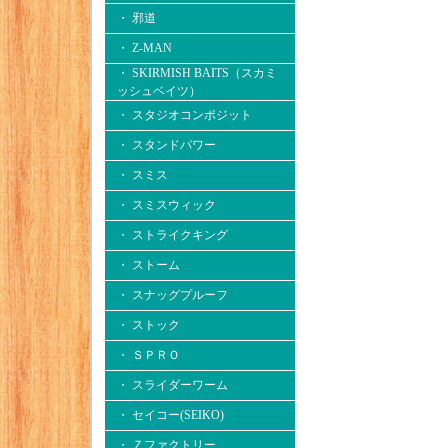
・ 邪道
・ Z-MAN
・ SKIRMISH BAITS（スカミ
ッシュベイツ）
・ スタジオコンポジット
・ スタンドパワー
・ スミス
・ スミスウィック
・ ストライクキング
・ ストーム
・ スナッグプルーフ
・ ストック
・ ＳＰＲＯ
・ スライダーワーム
・ セイコー(SEIKO)
・ Ｚファクトリー