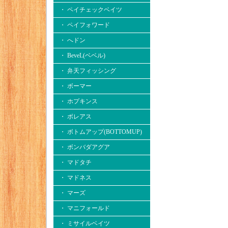
・ ペイチェックベイツ
・ ペイフォワード
・ へドン
・ BeveL(ベベル)
・ 弁天フィッシング
・ ボーマー
・ ホプキンス
・ ボレアス
・ ボトムアップ(BOTTOMUP)
・ ボンバダアグア
・ マドタチ
・ マドネス
・ マーズ
・ マニフォールド
・ ミサイルベイツ