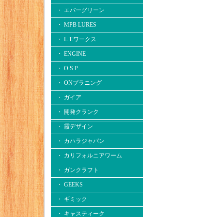
・ エバーグリーン
・ MPB LURES
・ L.T.ワークス
・ ENGINE
・ O.S.P
・ ONプラニング
・ ガイア
・ 開発クランク
・ 霞デザイン
・ カハラジャパン
・ カリフォルニアワーム
・ ガンクラフト
・ GEEKS
・ ギミック
・ キャスティーク