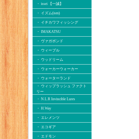
・ issei 【一誠】
・ イズム(ism)
・ イチカワフィッシング
・ IMAKATSU
・ ヴァガボンド
・ ウィーブル
・ ウッドリーム
・ ウォーカーウォーカー
・ ウォーターランド
・ ウィップラッシュ ファクト
リー
・ N.L.R Invincible Lures
・ H.Way
・ エレメンツ
・ エコギア
・ エドモン