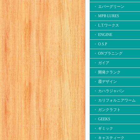
・ エバーグリーン
・ MPB LURES
・ L.T.ワークス
・ ENGINE
・ O.S.P
・ ONプラニング
・ ガイア
・ 開発クランク
・ 霞デザイン
・ カハラジャパン
・ カリフォルニアワーム
・ ガンクラフト
・ GEEKS
・ ギミック
・ キャスティーク