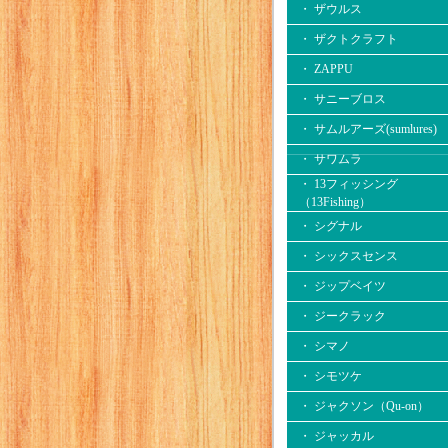
・ ザウルス
・ ザクトクラフト
・ ZAPPU
・ サニーブロス
・ サムルアーズ(sumlures)
・ サワムラ
・ 13フィッシング
（13Fishing）
・ シグナル
・ シックスセンス
・ ジップベイツ
・ ジークラック
・ シマノ
・ シモツケ
・ ジャクソン（Qu-on）
・ ジャッカル