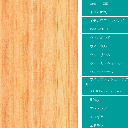
・ issei 【一誠】
・ イズム(ism)
・ イチカワフィッシング
・ IMAKATSU
・ ヴァガボンド
・ ウィーブル
・ ウッドリーム
・ ウォーカーウォーカー
・ ウォーターランド
・ ウィップラッシュ ファ
リー
・ N.L.R Invincible Lures
・ H.Way
・ エレメンツ
・ エコギア
・ エドモン