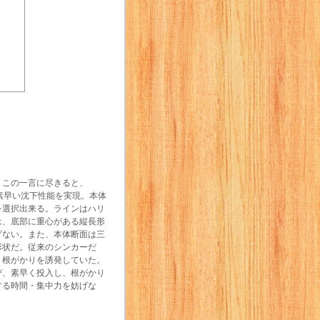
。この一言に尽きると、
素早い沈下性能を実現。本体
を選択出来る。ラインはハリ
は、底部に重心がある縦長形
げない。また、本体断面は三
形状だ。従来のシンカーだ
、根がかりを誘発していた。
び、素早く投入し、根がかり
する時間・集中力を妨げな