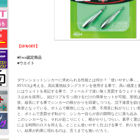
【10％OFF】
■Feco認定商品
■ウエイト
ダウンショットシンカーに求められる性能とは何か？「使いやすい事」
RYUGIは考える。高比重焼結タングステンを使用する事で、高い感度と
にはウェイトを表記する事で、フィールドで迷い無く意図するウェイト
ス止めを採用し、結びコブを引っ掛けるだけの簡単セットが可能。形状
状。縦長にする事でシンカーの根がかりを回避しつつも、沈下速度を妨
角形となっている。ボトムで横倒しになった際、不用意に転がりにくい
と、ボトムで意図せず転がり、シンカー自らが岩の隙間などに落ち込み
このシンカーなら、それが起こりにくく、根がかりしづらい。素早く選
による時間のロスを抑える。とことん使いやすく仕上げる事で、釣りを
い。結果が釣果に現れるのは、言うまでも無いだろう。