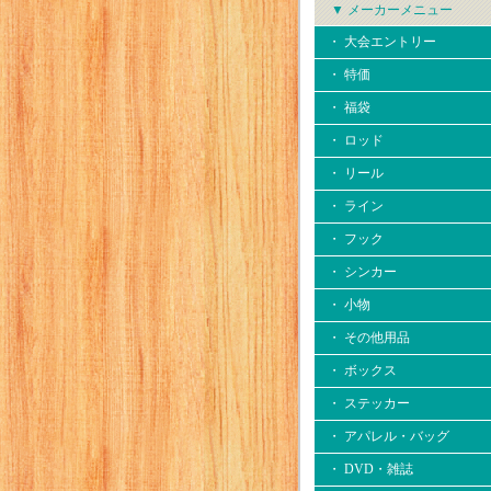
▼ メーカーメニュー
・ 大会エントリー
・ 特価
・ 福袋
・ ロッド
・ リール
・ ライン
・ フック
・ シンカー
・ 小物
・ その他用品
・ ボックス
・ ステッカー
・ アパレル・バッグ
・ DVD・雑誌