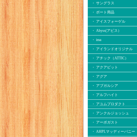
・ サングラス
・ ボート用品
・ アイスフォーゲル
・ Abyss(アビス）
・ ima
・ アイランドオリジナル
・ アチック（ATTIC）
・ アクアビット
・ アグア
・ アブガルシア
・ アルフハイト
・ アユムプロダクト
・ アンクルジョッシュ
・ アーボガスト
・ AHPLマッディーバニー