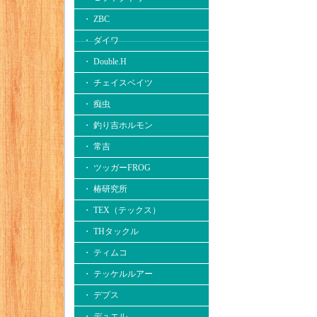
・ ZBC
・ ダイワ
・ Double.H
・ チェイスベイツ
・ 痴虫
・ 釣り吉ホルモン
・ 常吉
・ ツッガーFROG
・ 椿研究所
・ TEX（テックス）
・ THタックル
・ ティムコ
・ テッケルルアー
・ デプス
・ デュエル