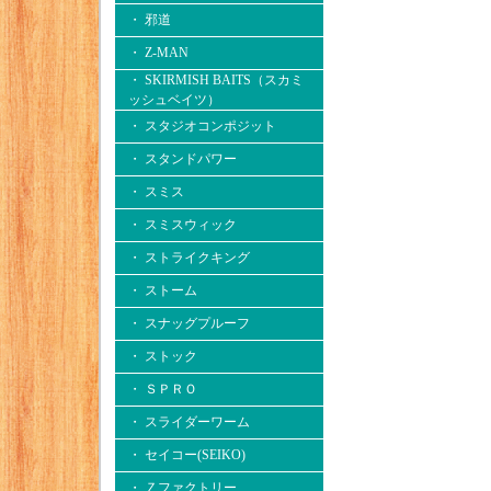
・ 邪道
・ Z-MAN
・ SKIRMISH BAITS（スカミ
ッシュベイツ）
・ スタジオコンポジット
・ スタンドパワー
・ スミス
・ スミスウィック
・ ストライクキング
・ ストーム
・ スナッグプルーフ
・ ストック
・ ＳＰＲＯ
・ スライダーワーム
・ セイコー(SEIKO)
・ Ｚファクトリー