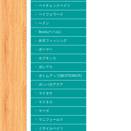
・ ペイチェックベイツ
・ ペイフォワード
・ へドン
・ BeveL(ベベル)
・ 弁天フィッシング
・ ボーマー
・ ホプキンス
・ ボレアス
・ ボトムアップ(BOTTOMUP)
・ ボンバダアグア
・ マドタチ
・ マドネス
・ マーズ
・ マニフォールド
・ ミサイルベイツ