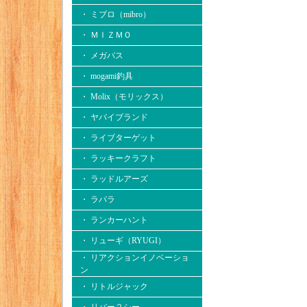
・ ミブロ（mibro）
・ ＭＩＺＭＯ
・ メガバス
・ mogami釣具
・ Molix（モリックス）
・ ヤバイブランド
・ ライブターゲット
・ ラッキークラフト
・ ラッドルアーズ
・ ラパラ
・ ランカーハント
・ リューギ（RYUGI）
・ リアクションイノベーショ
ン
・ リトルジャック