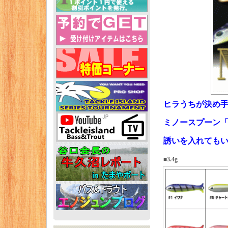
ヒラうちが決め
ミノースプーン
誘いを入れてもい
■3.4g