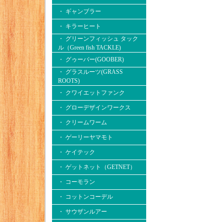
・ ギャンブラー
・ キラーヒート
・ グリーンフィッシュ タック
ル（Green fish TACKLE)
・ グゥーバー(GOOBER)
・ グラスルーツ(GRASS
ROOTS)
・ クワイエットファンク
・ グローデザインワークス
・ クリームワーム
・ ゲーリーヤマモト
・ ケイテック
・ ゲットネット（GETNET）
・ コーモラン
・ コットンコーデル
・ サウザンルアー