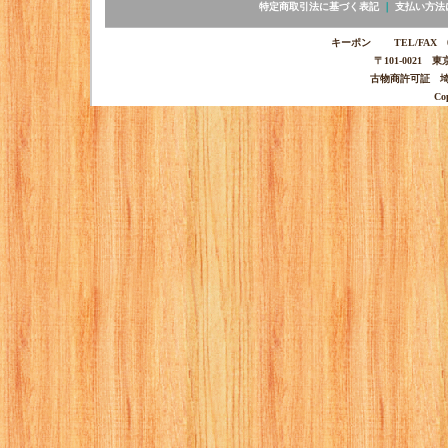
特定商取引法に基づく表記
｜
支払い方法
キーポン TEL/FAX 03-
〒101-0021 
古物商許可証 埼玉
Co