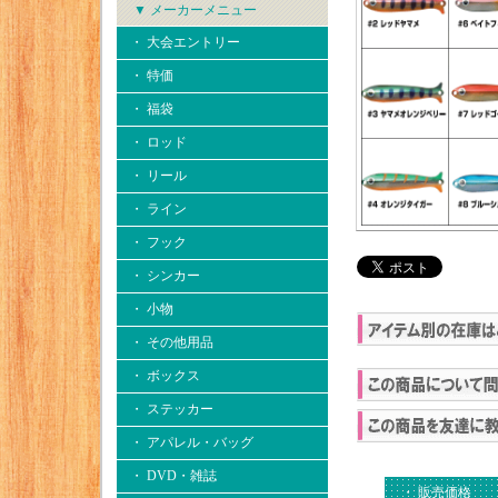
▼ メーカーメニュー
・ 大会エントリー
・ 特価
・ 福袋
・ ロッド
・ リール
・ ライン
・ フック
・ シンカー
・ 小物
・ その他用品
・ ボックス
・ ステッカー
・ アパレル・バッグ
・ DVD・雑誌
・ 販売価格