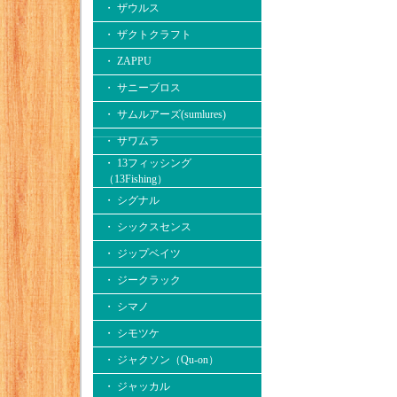
・ ザウルス
・ ザクトクラフト
・ ZAPPU
・ サニーブロス
・ サムルアーズ(sumlures)
・ サワムラ
・ 13フィッシング
（13Fishing）
・ シグナル
・ シックスセンス
・ ジップベイツ
・ ジークラック
・ シマノ
・ シモツケ
・ ジャクソン（Qu-on）
・ ジャッカル