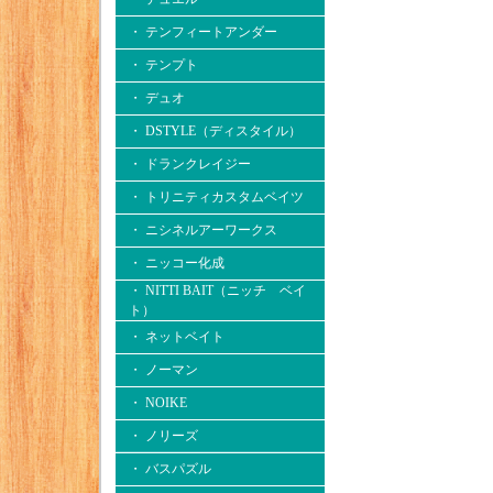
・ テンフィートアンダー
・ テンプト
・ デュオ
・ DSTYLE（ディスタイル）
・ ドランクレイジー
・ トリニティカスタムベイツ
・ ニシネルアーワークス
・ ニッコー化成
・ NITTI BAIT（ニッチ ベイ
ト）
・ ネットベイト
・ ノーマン
・ NOIKE
・ ノリーズ
・ バスパズル