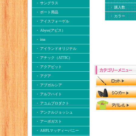
・ サングラス
・ 購入数
・ ボート用品
・ カラー
・ アイスフォーゲル
・ Abyss(アビス）
・ ima
・ アイランドオリジナル
・ アチック（ATTIC）
・ アクアビット
・ アグア
・ アブガルシア
・ アルフハイト
・ アユムプロダクト
・ アンクルジョッシュ
・ アーボガスト
・ AHPLマッディーバニー