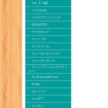
・ issei 【一誠】
・ イズム(ism)
・ イチカワフィッシング
・ IMAKATSU
・ ヴァガボンド
・ ウィーブル
・ ウッドリーム
・ ウォーカーウォーカー
・ ウォーターランド
・ ウィップラッシュ ファクト
リー
・ N.L.R Invincible Lures
・ H.Way
・ エレメンツ
・ エコギア
・ エドモン