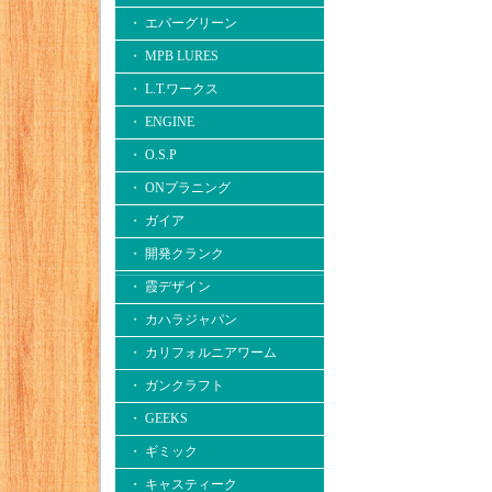
・ エバーグリーン
・ MPB LURES
・ L.T.ワークス
・ ENGINE
・ O.S.P
・ ONプラニング
・ ガイア
・ 開発クランク
・ 霞デザイン
・ カハラジャパン
・ カリフォルニアワーム
・ ガンクラフト
・ GEEKS
・ ギミック
・ キャスティーク