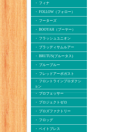
・ フィナ
・ FOLLOW（フォロー）
・ フーターズ
・ BOOYAH（ブーヤー）
・ フラッシュユニオン
・ ブラッディサムルアー
・ BRUTUS(ブルータス)
・ ブルーブルー
・ フレッドアーボガスト
・ フロントラインプロダクシ
ョン
・ プロフェッサー
・ プロジェクトゼロ
・ プロズファクトリー
・ フロッグ
・ ベイトブレス