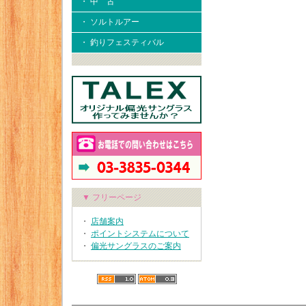
・ 中 古
・ ソルトルアー
・ 釣りフェスティバル
▼ フリーページ
・
店舗案内
・
ポイントシステムについて
・
偏光サングラスのご案内