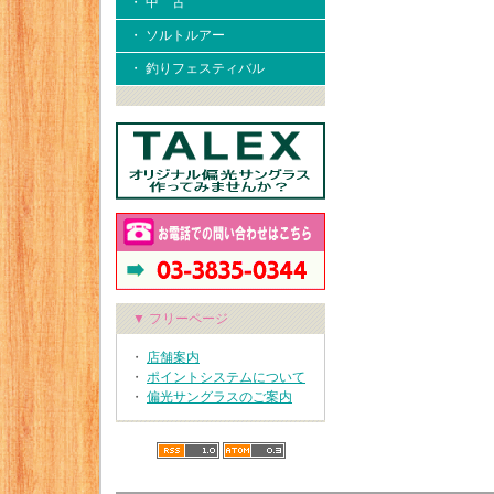
・ 中 古
・ ソルトルアー
・ 釣りフェスティバル
▼ フリーページ
・
店舗案内
・
ポイントシステムについて
・
偏光サングラスのご案内