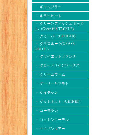
・ ギャンブラー
・ キラーヒート
・ グリーンフィッシュ タック
ル（Green fish TACKLE)
・ グゥーバー(GOOBER)
・ グラスルーツ(GRASS
ROOTS)
・ クワイエットファンク
・ グローデザインワークス
・ クリームワーム
・ ゲーリーヤマモト
・ ケイテック
・ ゲットネット（GETNET）
・ コーモラン
・ コットンコーデル
・ サウザンルアー