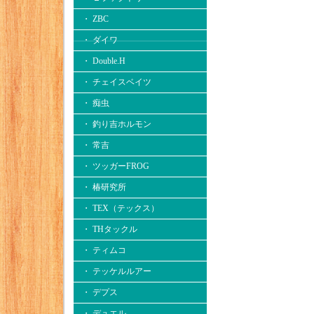
・ ZBC
・ ダイワ
・ Double.H
・ チェイスベイツ
・ 痴虫
・ 釣り吉ホルモン
・ 常吉
・ ツッガーFROG
・ 椿研究所
・ TEX（テックス）
・ THタックル
・ ティムコ
・ テッケルルアー
・ デプス
・ デュエル