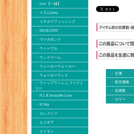
・ issei 【一誠】
・ イズム(ism)
・ イチカワフィッシング
・ IMAKATSU
・ ヴァガボンド
・ ウィーブル
・ ウッドリーム
・ ウォーカーウォーカー
・ 定価
・ ウォーターランド
・ 販売価格
・ ウィップラッシュ ファクト
リー
・ 在庫数
・ N.L.R Invincible Lures
・ カラー
・ H.Way
・ エレメンツ
・ エコギア
・ エドモン