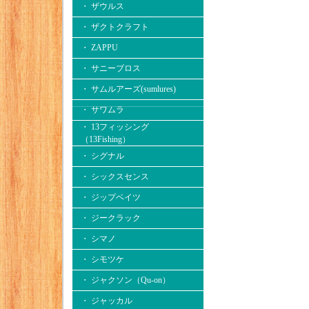
・ ザウルス
・ ザクトクラフト
・ ZAPPU
・ サニーブロス
・ サムルアーズ(sumlures)
・ サワムラ
・ 13フィッシング
（13Fishing）
・ シグナル
・ シックスセンス
・ ジップベイツ
・ ジークラック
・ シマノ
・ シモツケ
・ ジャクソン（Qu-on）
・ ジャッカル