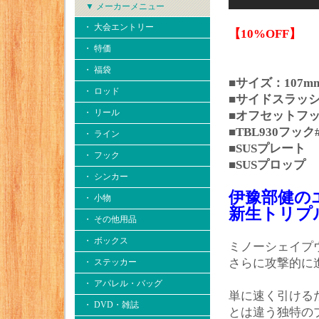
▼ メーカーメニュー
・ 大会エントリー
【10%OFF】
・ 特価
・ 福袋
■サイズ：107mm
・ ロッド
■サイドスラッ
・ リール
■オフセットフ
■TBL930フッ
・ ライン
■SUSプレート
・ フック
■SUSプロップ
・ シンカー
伊豫部健の
・ 小物
新生トリプ
・ その他用品
・ ボックス
ミノーシェイプ
さらに攻撃的に
・ ステッカー
・ アパレル・バッグ
単に速く引ける
・ DVD・雑誌
とは違う独特の