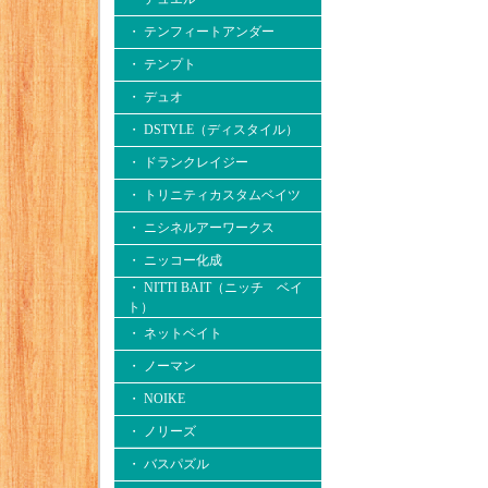
・ テンフィートアンダー
・ テンプト
・ デュオ
・ DSTYLE（ディスタイル）
・ ドランクレイジー
・ トリニティカスタムベイツ
・ ニシネルアーワークス
・ ニッコー化成
・ NITTI BAIT（ニッチ ベイ
ト）
・ ネットベイト
・ ノーマン
・ NOIKE
・ ノリーズ
・ バスパズル