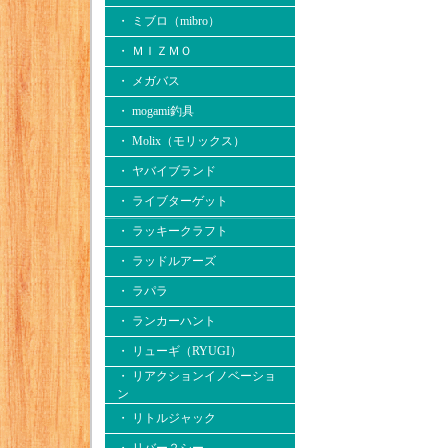
・ ミブロ（mibro）
・ ＭＩＺＭＯ
・ メガバス
・ mogami釣具
・ Molix（モリックス）
・ ヤバイブランド
・ ライブターゲット
・ ラッキークラフト
・ ラッドルアーズ
・ ラパラ
・ ランカーハント
・ リューギ（RYUGI）
・ リアクションイノベーショ
ン
・ リトルジャック