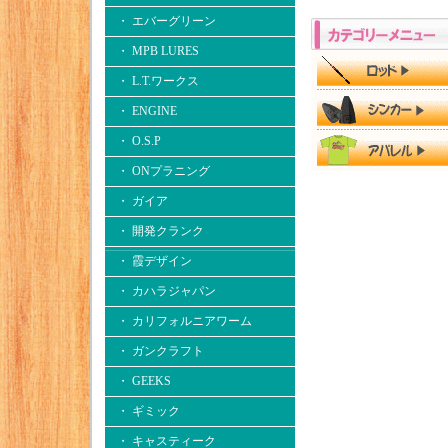
・ エバーグリーン
・ MPB LURES
・ L.T.ワークス
・ ENGINE
・ O.S.P
・ ONプラニング
・ ガイア
・ 開発クランク
・ 霞デザイン
・ カハラジャパン
・ カリフォルニアワーム
・ ガンクラフト
・ GEEKS
・ ギミック
・ キャスティーク