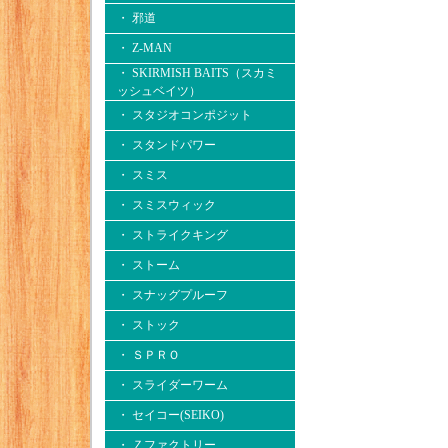
・ 邪道
・ Z-MAN
・ SKIRMISH BAITS（スカミ
ッシュベイツ）
・ スタジオコンポジット
・ スタンドパワー
・ スミス
・ スミスウィック
・ ストライクキング
・ ストーム
・ スナッグプルーフ
・ ストック
・ ＳＰＲＯ
・ スライダーワーム
・ セイコー(SEIKO)
・ Ｚファクトリー