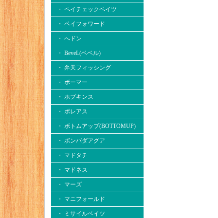
・ ペイチェックベイツ
・ ペイフォワード
・ へドン
・ BeveL(ベベル)
・ 弁天フィッシング
・ ボーマー
・ ホプキンス
・ ボレアス
・ ボトムアップ(BOTTOMUP)
・ ボンバダアグア
・ マドタチ
・ マドネス
・ マーズ
・ マニフォールド
・ ミサイルベイツ