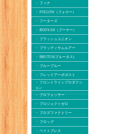
・ フィナ
・ FOLLOW（フォロー）
・ フーターズ
・ BOOYAH（ブーヤー）
・ フラッシュユニオン
・ ブラッディサムルアー
・ BRUTUS(ブルータス)
・ ブルーブルー
・ フレッドアーボガスト
・ フロントラインプロダクシ
ョン
・ プロフェッサー
・ プロジェクトゼロ
・ プロズファクトリー
・ フロッグ
・ ベイトブレス