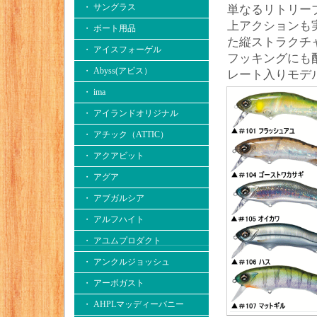
・ サングラス
単なるリトリー
上アクションも
・ ボート用品
た縦ストラクチ
・ アイスフォーゲル
フッキングにも
・ Abyss(アビス）
レート入りモデ
・ ima
・ アイランドオリジナル
・ アチック（ATTIC）
・ アクアビット
・ アグア
・ アブガルシア
・ アルフハイト
・ アユムプロダクト
・ アンクルジョッシュ
・ アーボガスト
・ AHPLマッディーバニー