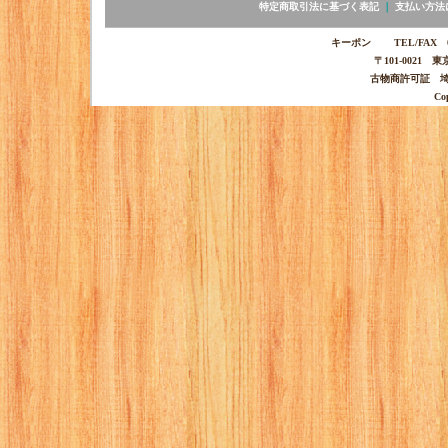
特定商取引法に基づく表記
｜
支払い方法
キーポン TEL/FAX 03-
〒101-0021 
古物商許可証 埼玉
Co