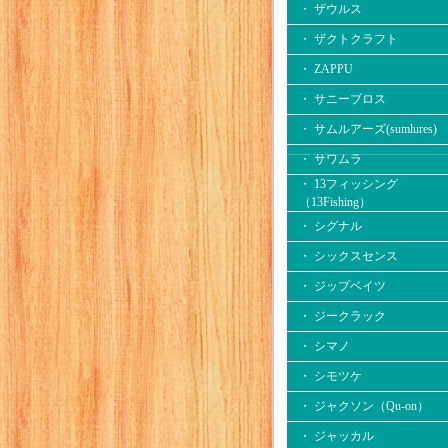
・ ザウルス
・ ザクトクラフト
・ ZAPPU
・ サニーブロス
・ サムルアーズ(sumlures)
・ サワムラ
・ 13フィッシング
（13Fishing）
・ シグナル
・ シックスセンス
・ ジップベイツ
・ ジークラック
・ シマノ
・ シモツケ
・ ジャクソン（Qu-on）
・ ジャッカル