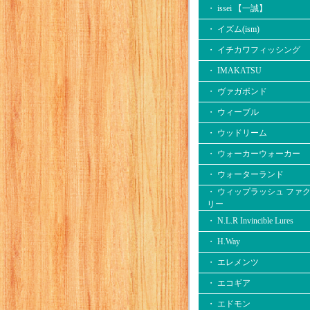
・ issei 【一誠】
・ イズム(ism)
・ イチカワフィッシング
・ IMAKATSU
・ ヴァガボンド
・ ウィーブル
・ ウッドリーム
・ ウォーカーウォーカー
・ ウォーターランド
・ ウィップラッシュ ファ
リー
・ N.L.R Invincible Lures
・ H.Way
・ エレメンツ
・ エコギア
・ エドモン