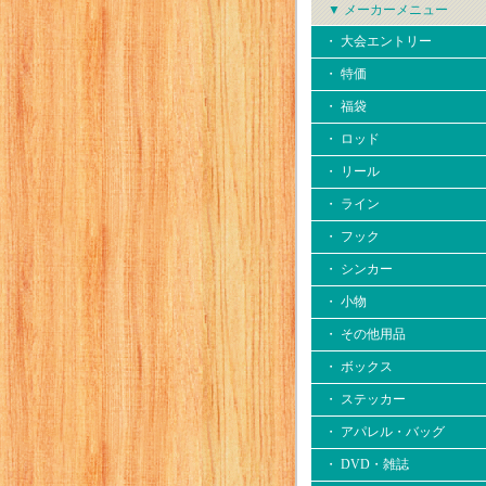
▼ メーカーメニュー
・ 大会エントリー
・ 特価
・ 福袋
・ ロッド
・ リール
・ ライン
・ フック
・ シンカー
・ 小物
・ その他用品
・ ボックス
・ ステッカー
・ アパレル・バッグ
・ DVD・雑誌