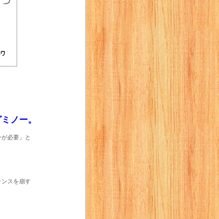
グミノー。
ーが必要」と
ランスを崩す
、