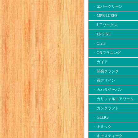
・ エバーグリーン
・ MPB LURES
・ L.T.ワークス
・ ENGINE
・ O.S.P
・ ONプラニング
・ ガイア
・ 開発クランク
・ 霞デザイン
・ カハラジャパン
・ カリフォルニアワーム
・ ガンクラフト
・ GEEKS
・ ギミック
・ キャスティーク