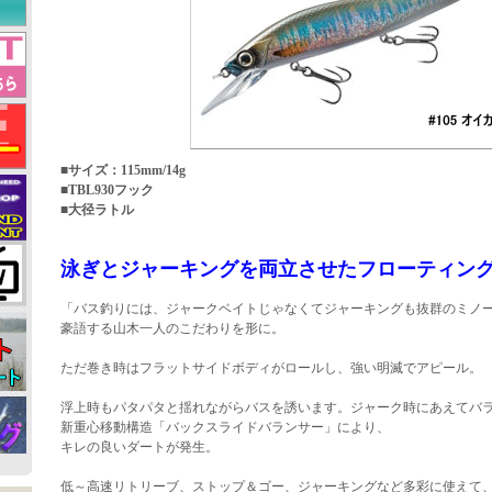
■サイズ：115mm/14g
■TBL930フック
■大径ラトル
泳ぎとジャーキングを両立させたフローティン
「バス釣りには、ジャークベイトじゃなくてジャーキングも抜群のミノ
豪語する山木一人のこだわりを形に。
ただ巻き時はフラットサイドボディがロールし、強い明滅でアピール。
浮上時もパタパタと揺れながらバスを誘います。ジャーク時にあえてバ
新重心移動構造「バックスライドバランサー」により、
キレの良いダートが発生。
低～高速リトリーブ、ストップ＆ゴー、ジャーキングなど多彩に使えて