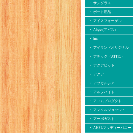
・ サングラス
・ ボート用品
・ アイスフォーゲル
・ Abyss(アビス）
・ ima
・ アイランドオリジナル
・ アチック（ATTIC）
・ アクアビット
・ アグア
・ アブガルシア
・ アルフハイト
・ アユムプロダクト
・ アンクルジョッシュ
・ アーボガスト
・ AHPLマッディーバニー