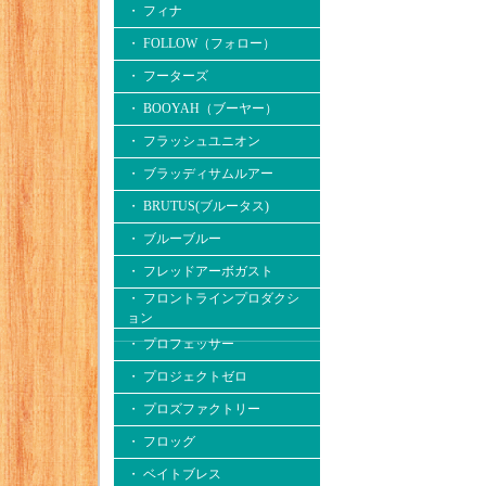
・ フィナ
・ FOLLOW（フォロー）
・ フーターズ
・ BOOYAH（ブーヤー）
・ フラッシュユニオン
・ ブラッディサムルアー
・ BRUTUS(ブルータス)
・ ブルーブルー
・ フレッドアーボガスト
・ フロントラインプロダクシ
ョン
・ プロフェッサー
・ プロジェクトゼロ
・ プロズファクトリー
・ フロッグ
・ ベイトブレス