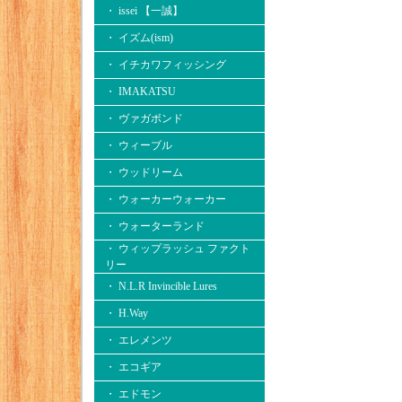
・ issei 【一誠】
・ イズム(ism)
・ イチカワフィッシング
・ IMAKATSU
・ ヴァガボンド
・ ウィーブル
・ ウッドリーム
・ ウォーカーウォーカー
・ ウォーターランド
・ ウィップラッシュ ファクト
リー
・ N.L.R Invincible Lures
・ H.Way
・ エレメンツ
・ エコギア
・ エドモン