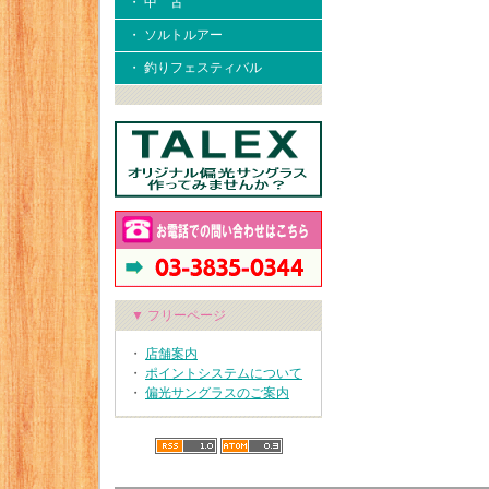
・ 中 古
・ ソルトルアー
・ 釣りフェスティバル
▼ フリーページ
・
店舗案内
・
ポイントシステムについて
・
偏光サングラスのご案内