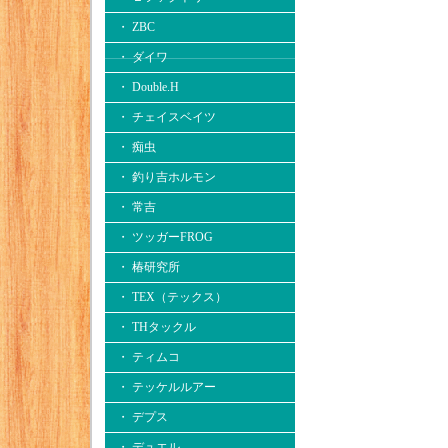
・ ZBC
・ ダイワ
・ Double.H
・ チェイスベイツ
・ 痴虫
・ 釣り吉ホルモン
・ 常吉
・ ツッガーFROG
・ 椿研究所
・ TEX（テックス）
・ THタックル
・ ティムコ
・ テッケルルアー
・ デプス
・ デュエル