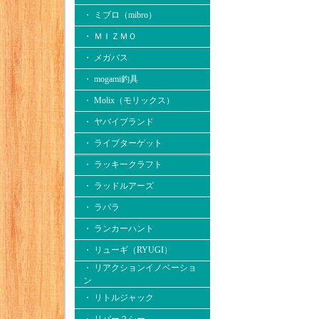
・ ミブロ（mibro）
・ ＭＩＺＭＯ
・ メガバス
・ mogami釣具
・ Molix（モリックス）
・ ヤバイブランド
・ ライブターゲット
・ ラッキークラフト
・ ラッドルアーズ
・ ラパラ
・ ランカーハント
・ リューギ（RYUGI）
・ リアクションイノベーショ
ン
・ リトルジャック