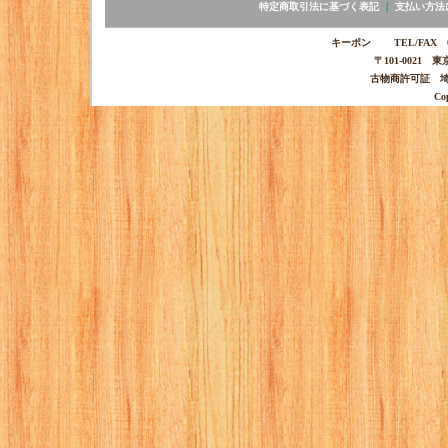
特定商取引法に基づく表記
｜
支払い方法
キーポン TEL/FAX 03-
〒101-0021 
古物商許可証 埼玉
Co