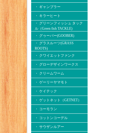
・ ギャンブラー
・ キラーヒート
・ グリーンフィッシュ タック
ル（Green fish TACKLE)
・ グゥーバー(GOOBER)
・ グラスルーツ(GRASS
ROOTS)
・ クワイエットファンク
・ グローデザインワークス
・ クリームワーム
・ ゲーリーヤマモト
・ ケイテック
・ ゲットネット（GETNET）
・ コーモラン
・ コットンコーデル
・ サウザンルアー