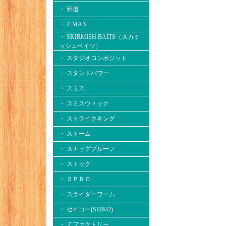
・ 邪道
・ Z-MAN
・ SKIRMISH BAITS（スカミ
ッシュベイツ）
・ スタジオコンポジット
・ スタンドパワー
・ スミス
・ スミスウィック
・ ストライクキング
・ ストーム
・ スナッグプルーフ
・ ストック
・ ＳＰＲＯ
・ スライダーワーム
・ セイコー(SEIKO)
・ Ｚファクトリー