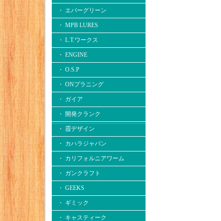
・ エバーグリーン
・ MPB LURES
・ L.T.ワークス
・ ENGINE
・ O.S.P
・ ONプラニング
・ ガイア
・ 開発クランク
・ 霞デザイン
・ カハラジャパン
・ カリフォルニアワーム
・ ガンクラフト
・ GEEKS
・ ギミック
・ キャスティーク