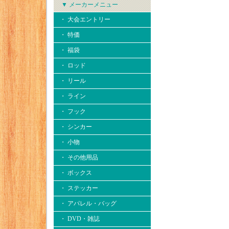
▼ メーカーメニュー
・ 大会エントリー
・ 特価
・ 福袋
・ ロッド
・ リール
・ ライン
・ フック
・ シンカー
・ 小物
・ その他用品
・ ボックス
・ ステッカー
・ アパレル・バッグ
・ DVD・雑誌