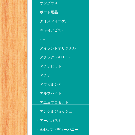
・ サングラス
・ ボート用品
・ アイスフォーゲル
・ Abyss(アビス）
・ ima
・ アイランドオリジナル
・ アチック（ATTIC）
・ アクアビット
・ アグア
・ アブガルシア
・ アルフハイト
・ アユムプロダクト
・ アンクルジョッシュ
・ アーボガスト
・ AHPLマッディーバニー