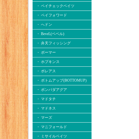
・ ペイチェックベイツ
・ ペイフォワード
・ へドン
・ BeveL(ベベル)
・ 弁天フィッシング
・ ボーマー
・ ホプキンス
・ ボレアス
・ ボトムアップ(BOTTOMUP)
・ ボンバダアグア
・ マドタチ
・ マドネス
・ マーズ
・ マニフォールド
・ ミサイルベイツ