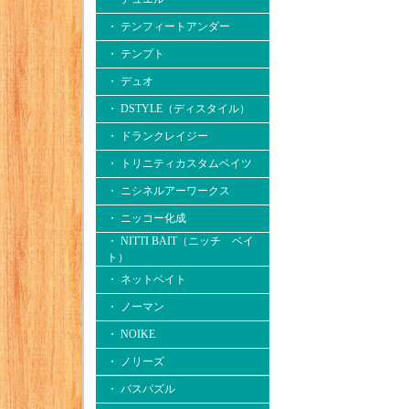
・ テンフィートアンダー
・ テンプト
・ デュオ
・ DSTYLE（ディスタイル）
・ ドランクレイジー
・ トリニティカスタムベイツ
・ ニシネルアーワークス
・ ニッコー化成
・ NITTI BAIT（ニッチ ベイ
ト）
・ ネットベイト
・ ノーマン
・ NOIKE
・ ノリーズ
・ バスパズル