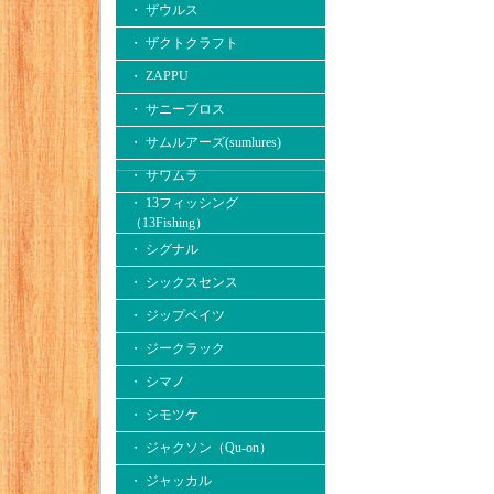
・ ザウルス
・ ザクトクラフト
・ ZAPPU
・ サニーブロス
・ サムルアーズ(sumlures)
・ サワムラ
・ 13フィッシング
（13Fishing）
・ シグナル
・ シックスセンス
・ ジップベイツ
・ ジークラック
・ シマノ
・ シモツケ
・ ジャクソン（Qu-on）
・ ジャッカル