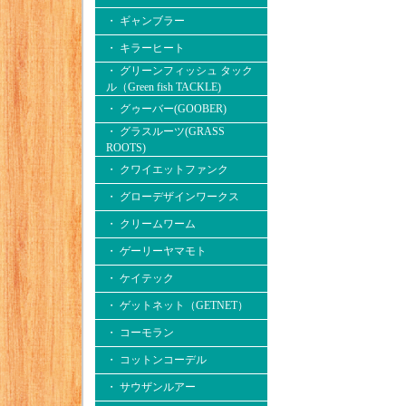
・ ギャンブラー
・ キラーヒート
・ グリーンフィッシュ タック
ル（Green fish TACKLE)
・ グゥーバー(GOOBER)
・ グラスルーツ(GRASS
ROOTS)
・ クワイエットファンク
・ グローデザインワークス
・ クリームワーム
・ ゲーリーヤマモト
・ ケイテック
・ ゲットネット（GETNET）
・ コーモラン
・ コットンコーデル
・ サウザンルアー