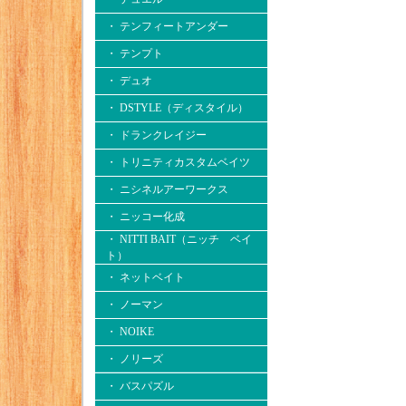
・ テンフィートアンダー
・ テンプト
・ デュオ
・ DSTYLE（ディスタイル）
・ ドランクレイジー
・ トリニティカスタムベイツ
・ ニシネルアーワークス
・ ニッコー化成
・ NITTI BAIT（ニッチ ベイ
ト）
・ ネットベイト
・ ノーマン
・ NOIKE
・ ノリーズ
・ バスパズル