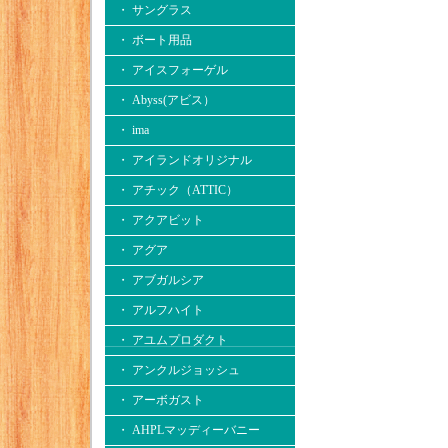
・ サングラス
・ ボート用品
・ アイスフォーゲル
・ Abyss(アビス）
・ ima
・ アイランドオリジナル
・ アチック（ATTIC）
・ アクアビット
・ アグア
・ アブガルシア
・ アルフハイト
・ アユムプロダクト
・ アンクルジョッシュ
・ アーボガスト
・ AHPLマッディーバニー