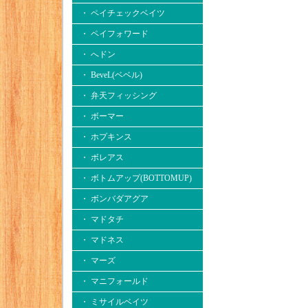
・ ペイチェックベイツ
・ ペイフォワード
・ へドン
・ BeveL(ベベル)
・ 弁天フィッシング
・ ボーマー
・ ホプキンス
・ ボレアス
・ ボトムアップ(BOTTOMUP)
・ ボンバダアグア
・ マドタチ
・ マドネス
・ マーズ
・ マニフォールド
・ ミサイルベイツ