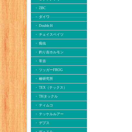
・ ZBC
・ ダイワ
・ Double.H
・ チェイスベイツ
・ 痴虫
・ 釣り吉ホルモン
・ 常吉
・ ツッガーFROG
・ 椿研究所
・ TEX（テックス）
・ THタックル
・ ティムコ
・ テッケルルアー
・ デプス
・ デュエル