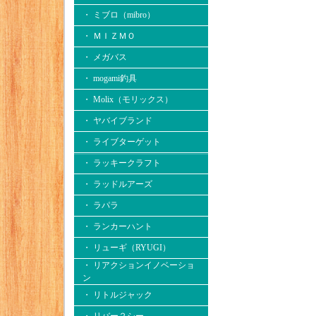
・ ミブロ（mibro）
・ ＭＩＺＭＯ
・ メガバス
・ mogami釣具
・ Molix（モリックス）
・ ヤバイブランド
・ ライブターゲット
・ ラッキークラフト
・ ラッドルアーズ
・ ラパラ
・ ランカーハント
・ リューギ（RYUGI）
・ リアクションイノベーショ
ン
・ リトルジャック