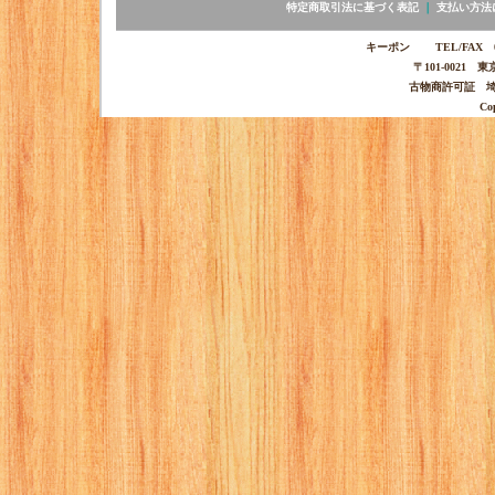
特定商取引法に基づく表記
｜
支払い方法
キーポン TEL/FAX 03-
〒101-0021 
古物商許可証 埼玉
Co