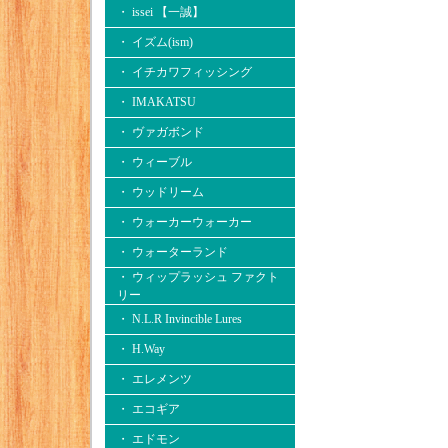
・ issei 【一誠】
・ イズム(ism)
・ イチカワフィッシング
・ IMAKATSU
・ ヴァガボンド
・ ウィーブル
・ ウッドリーム
・ ウォーカーウォーカー
・ ウォーターランド
・ ウィップラッシュ ファクト
リー
・ N.L.R Invincible Lures
・ H.Way
・ エレメンツ
・ エコギア
・ エドモン