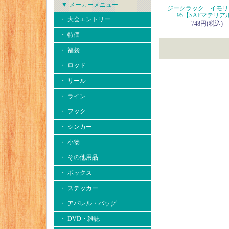
▼ メーカーメニュー
ジークラック イモリ
95【SAFマテリア
・ 大会エントリー
748円(税込)
・ 特価
・ 福袋
・ ロッド
・ リール
・ ライン
・ フック
・ シンカー
・ 小物
・ その他用品
・ ボックス
・ ステッカー
・ アパレル・バッグ
・ DVD・雑誌