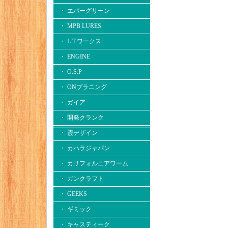
・ エバーグリーン
・ MPB LURES
・ L.T.ワークス
・ ENGINE
・ O.S.P
・ ONプラニング
・ ガイア
・ 開発クランク
・ 霞デザイン
・ カハラジャパン
・ カリフォルニアワーム
・ ガンクラフト
・ GEEKS
・ ギミック
・ キャスティーク