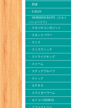
・ 邪道
・ Z-MAN
・ SKIRMISH BAITS（スカミ
ッシュベイツ）
・ スタジオコンポジット
・ スタンドパワー
・ スミス
・ スミスウィック
・ ストライクキング
・ ストーム
・ スナッグプルーフ
・ ストック
・ ＳＰＲＯ
・ スライダーワーム
・ セイコー(SEIKO)
・ Ｚファクトリー