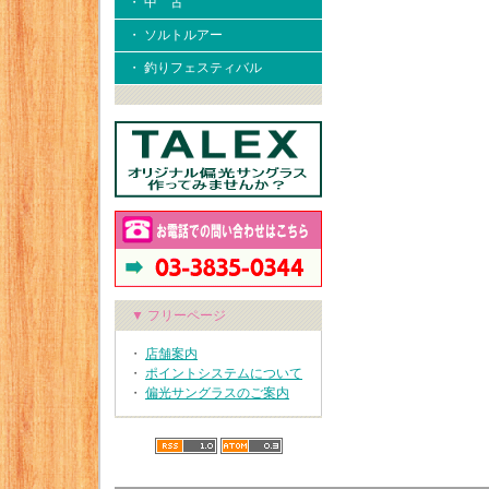
・ 中 古
・ ソルトルアー
・ 釣りフェスティバル
▼ フリーページ
・
店舗案内
・
ポイントシステムについて
・
偏光サングラスのご案内