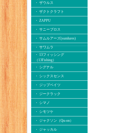
・ ザウルス
・ ザクトクラフト
・ ZAPPU
・ サニーブロス
・ サムルアーズ(sumlures)
・ サワムラ
・ 13フィッシング
（13Fishing）
・ シグナル
・ シックスセンス
・ ジップベイツ
・ ジークラック
・ シマノ
・ シモツケ
・ ジャクソン（Qu-on）
・ ジャッカル