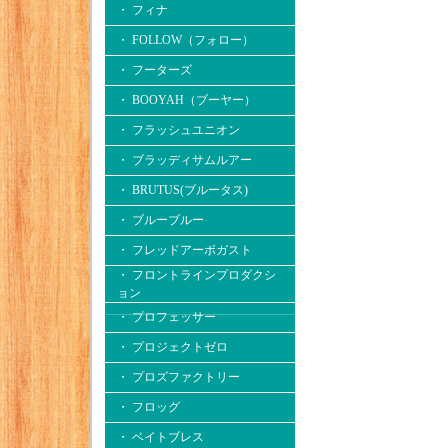
・ フィナ
・ FOLLOW（フォロー）
・ フーターズ
・ BOOYAH（ブーヤー）
・ フラッシュユニオン
・ ブラッディサムルアー
・ BRUTUS(ブルータス)
・ ブルーブルー
・ フレッドアーボガスト
・ フロントラインプロダクシ
ョン
・ プロフェッサー
・ プロジェクトゼロ
・ プロズファクトリー
・ フロッグ
・ ベイトブレス