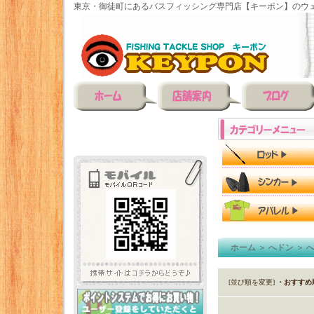
東京・御徒町にあるバスフィッシング専門店【キーポン】のウェ
ホーム
＞
へドン
＞
[並び順を変更]
・おすすめ