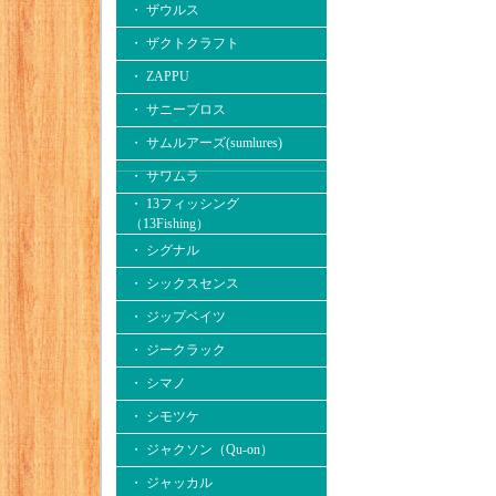
・ ザウルス
・ ザクトクラフト
・ ZAPPU
・ サニーブロス
・ サムルアーズ(sumlures)
・ サワムラ
・ 13フィッシング
（13Fishing）
・ シグナル
・ シックスセンス
・ ジップベイツ
・ ジークラック
・ シマノ
・ シモツケ
・ ジャクソン（Qu-on）
・ ジャッカル