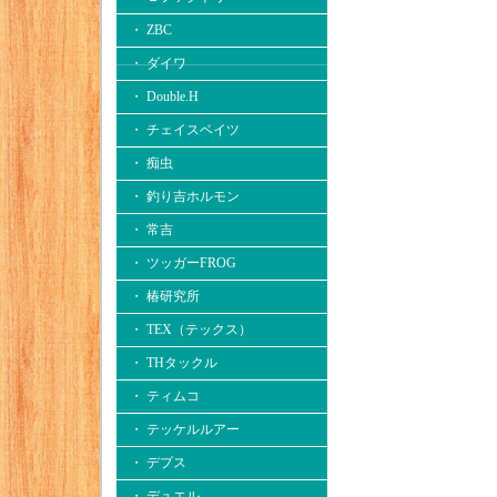
・ ZBC
・ ダイワ
・ Double.H
・ チェイスベイツ
・ 痴虫
・ 釣り吉ホルモン
・ 常吉
・ ツッガーFROG
・ 椿研究所
・ TEX（テックス）
・ THタックル
・ ティムコ
・ テッケルルアー
・ デプス
・ デュエル