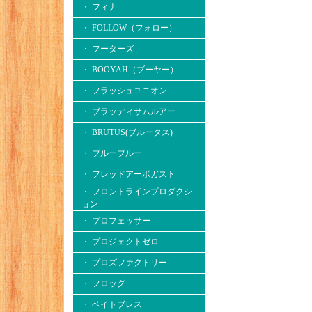
・ フィナ
・ FOLLOW（フォロー）
・ フーターズ
・ BOOYAH（ブーヤー）
・ フラッシュユニオン
・ ブラッディサムルアー
・ BRUTUS(ブルータス)
・ ブルーブルー
・ フレッドアーボガスト
・ フロントラインプロダクシ
ョン
・ プロフェッサー
・ プロジェクトゼロ
・ プロズファクトリー
・ フロッグ
・ ベイトブレス