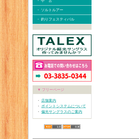
・ 中 古
・ ソルトルアー
・ 釣りフェスティバル
▼ フリーページ
・
店舗案内
・
ポイントシステムについて
・
偏光サングラスのご案内