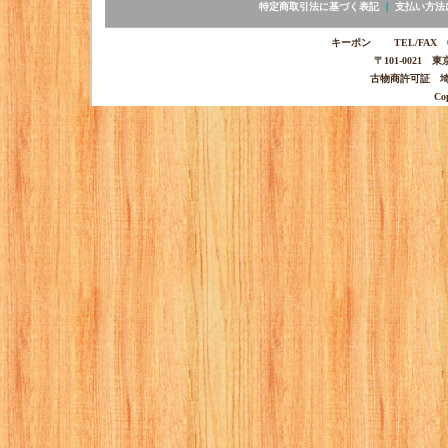
特定商取引法に基づく表記
｜
支払い方法
キーポン TEL/FAX 03-
〒101-0021 
古物商許可証 埼玉
Co