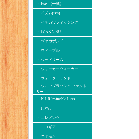
・ issei 【一誠】
・ イズム(ism)
・ イチカワフィッシング
・ IMAKATSU
・ ヴァガボンド
・ ウィーブル
・ ウッドリーム
・ ウォーカーウォーカー
・ ウォーターランド
・ ウィップラッシュ ファクト
リー
・ N.L.R Invincible Lures
・ H.Way
・ エレメンツ
・ エコギア
・ エドモン