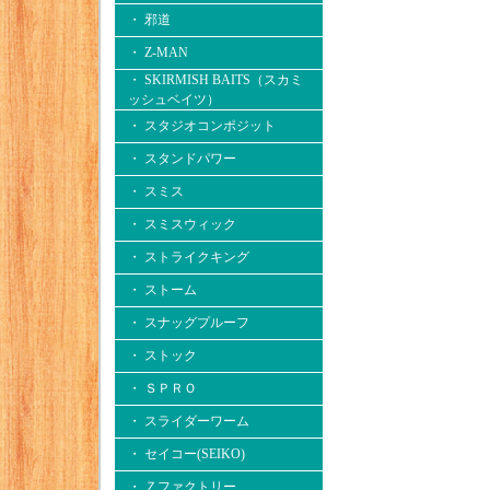
・ 邪道
・ Z-MAN
・ SKIRMISH BAITS（スカミ
ッシュベイツ）
・ スタジオコンポジット
・ スタンドパワー
・ スミス
・ スミスウィック
・ ストライクキング
・ ストーム
・ スナッグプルーフ
・ ストック
・ ＳＰＲＯ
・ スライダーワーム
・ セイコー(SEIKO)
・ Ｚファクトリー