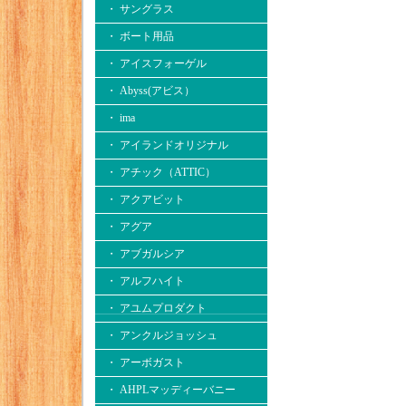
・ サングラス
・ ボート用品
・ アイスフォーゲル
・ Abyss(アビス）
・ ima
・ アイランドオリジナル
・ アチック（ATTIC）
・ アクアビット
・ アグア
・ アブガルシア
・ アルフハイト
・ アユムプロダクト
・ アンクルジョッシュ
・ アーボガスト
・ AHPLマッディーバニー