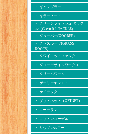
・ ギャンブラー
・ キラーヒート
・ グリーンフィッシュ タック
ル（Green fish TACKLE)
・ グゥーバー(GOOBER)
・ グラスルーツ(GRASS
ROOTS)
・ クワイエットファンク
・ グローデザインワークス
・ クリームワーム
・ ゲーリーヤマモト
・ ケイテック
・ ゲットネット（GETNET）
・ コーモラン
・ コットンコーデル
・ サウザンルアー