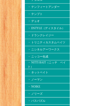
・ テンフィートアンダー
・ テンプト
・ デュオ
・ DSTYLE（ディスタイル）
・ ドランクレイジー
・ トリニティカスタムベイツ
・ ニシネルアーワークス
・ ニッコー化成
・ NITTI BAIT（ニッチ ベイ
ト）
・ ネットベイト
・ ノーマン
・ NOIKE
・ ノリーズ
・ バスパズル