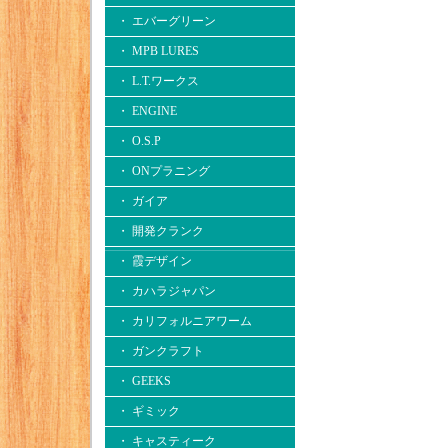
・ エバーグリーン
・ MPB LURES
・ L.T.ワークス
・ ENGINE
・ O.S.P
・ ONプラニング
・ ガイア
・ 開発クランク
・ 霞デザイン
・ カハラジャパン
・ カリフォルニアワーム
・ ガンクラフト
・ GEEKS
・ ギミック
・ キャスティーク