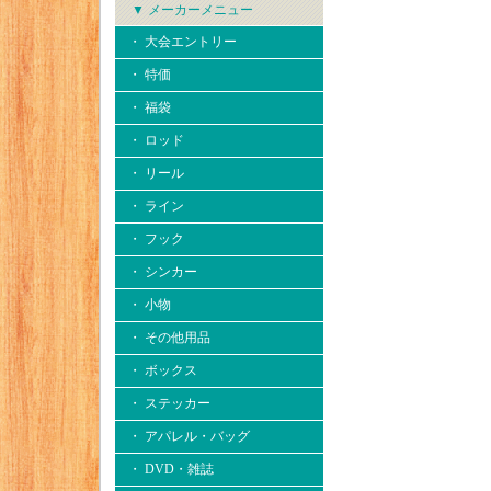
▼ メーカーメニュー
・ 大会エントリー
・ 特価
・ 福袋
・ ロッド
・ リール
・ ライン
・ フック
・ シンカー
・ 小物
・ その他用品
・ ボックス
・ ステッカー
・ アパレル・バッグ
・ DVD・雑誌