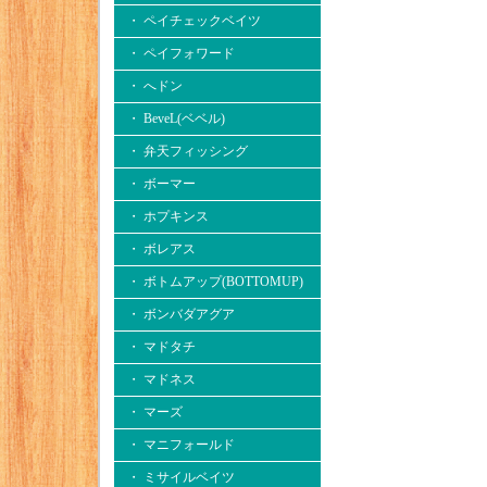
・ ペイチェックベイツ
・ ペイフォワード
・ へドン
・ BeveL(ベベル)
・ 弁天フィッシング
・ ボーマー
・ ホプキンス
・ ボレアス
・ ボトムアップ(BOTTOMUP)
・ ボンバダアグア
・ マドタチ
・ マドネス
・ マーズ
・ マニフォールド
・ ミサイルベイツ