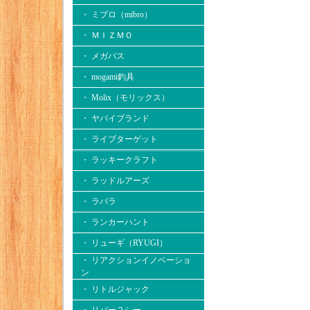
・ ミブロ（mibro）
・ ＭＩＺＭＯ
・ メガバス
・ mogami釣具
・ Molix（モリックス）
・ ヤバイブランド
・ ライブターゲット
・ ラッキークラフト
・ ラッドルアーズ
・ ラパラ
・ ランカーハント
・ リューギ（RYUGI）
・ リアクションイノベーショ
ン
・ リトルジャック