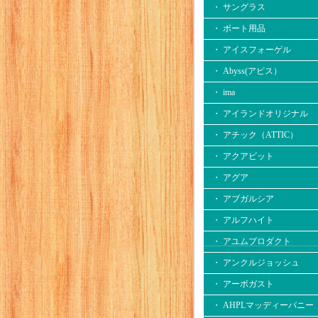
・ サングラス
・ ボート用品
・ アイスフォーゲル
・ Abyss(アビス）
・ ima
・ アイランドオリジナル
・ アチック（ATTIC）
・ アクアビット
・ アグア
・ アブガルシア
・ アルフハイト
・ アユムプロダクト
・ アンクルジョッシュ
・ アーボガスト
・ AHPLマッディーバニー