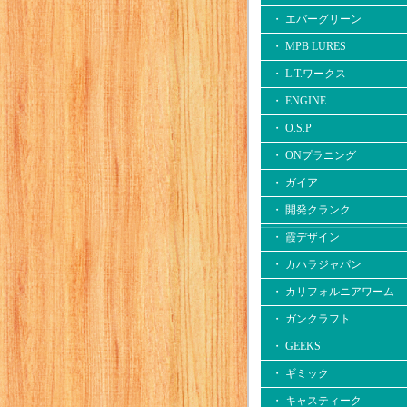
・ エバーグリーン
・ MPB LURES
・ L.T.ワークス
・ ENGINE
・ O.S.P
・ ONプラニング
・ ガイア
・ 開発クランク
・ 霞デザイン
・ カハラジャパン
・ カリフォルニアワーム
・ ガンクラフト
・ GEEKS
・ ギミック
・ キャスティーク