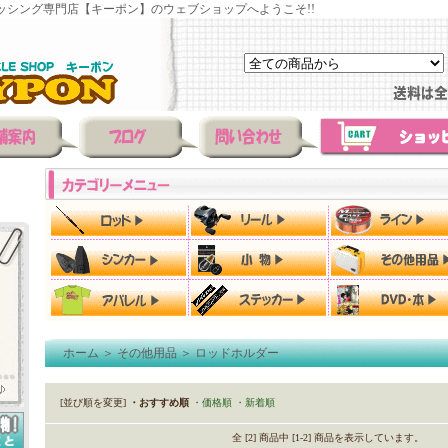
ッシング専門店【キーポン】のウェブショップへようこそ!!
ホーム
＞
その他用品
＞
ロッドホルダー
[並び順を変更]
・おすすめ順
・価格順
・新着順
全 [2] 商品中 [1-2] 商品を表示しています。