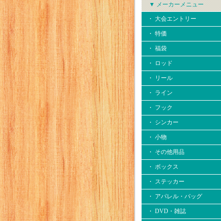
▼ メーカーメニュー
・ 大会エントリー
・ 特価
・ 福袋
・ ロッド
・ リール
・ ライン
・ フック
・ シンカー
・ 小物
・ その他用品
・ ボックス
・ ステッカー
・ アパレル・バッグ
・ DVD・雑誌