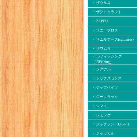
・ ザウルス
・ ザクトクラフト
・ ZAPPU
・ サニーブロス
・ サムルアーズ(sumlures)
・ サワムラ
・ 13フィッシング
（13Fishing）
・ シグナル
・ シックスセンス
・ ジップベイツ
・ ジークラック
・ シマノ
・ シモツケ
・ ジャクソン（Qu-on）
・ ジャッカル