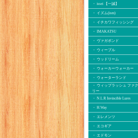
・ issei 【一誠】
・ イズム(ism)
・ イチカワフィッシング
・ IMAKATSU
・ ヴァガボンド
・ ウィーブル
・ ウッドリーム
・ ウォーカーウォーカー
・ ウォーターランド
・ ウィップラッシュ ファ
リー
・ N.L.R Invincible Lures
・ H.Way
・ エレメンツ
・ エコギア
・ エドモン