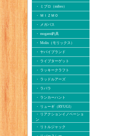
・ ミブロ（mibro）
・ ＭＩＺＭＯ
・ メガバス
・ mogami釣具
・ Molix（モリックス）
・ ヤバイブランド
・ ライブターゲット
・ ラッキークラフト
・ ラッドルアーズ
・ ラパラ
・ ランカーハント
・ リューギ（RYUGI）
・ リアクションイノベーショ
ン
・ リトルジャック