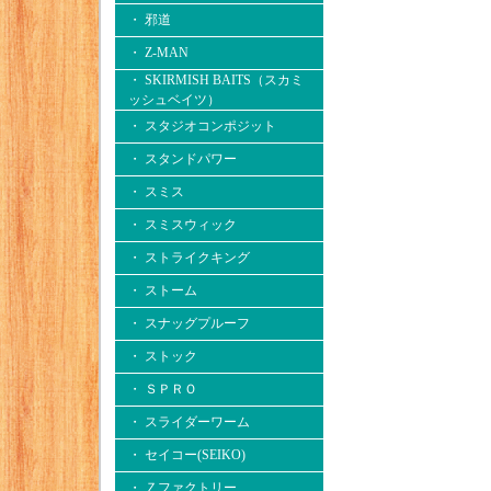
・ 邪道
・ Z-MAN
・ SKIRMISH BAITS（スカミ
ッシュベイツ）
・ スタジオコンポジット
・ スタンドパワー
・ スミス
・ スミスウィック
・ ストライクキング
・ ストーム
・ スナッグプルーフ
・ ストック
・ ＳＰＲＯ
・ スライダーワーム
・ セイコー(SEIKO)
・ Ｚファクトリー