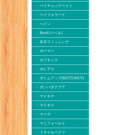
・ ペイチェックベイツ
・ ペイフォワード
・ へドン
・ BeveL(ベベル)
・ 弁天フィッシング
・ ボーマー
・ ホプキンス
・ ボレアス
・ ボトムアップ(BOTTOMUP)
・ ボンバダアグア
・ マドタチ
・ マドネス
・ マーズ
・ マニフォールド
・ ミサイルベイツ