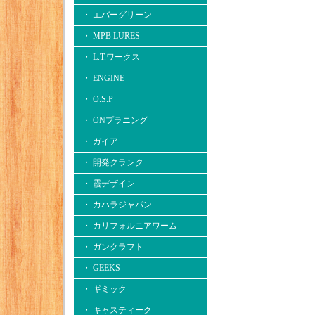
・ エバーグリーン
・ MPB LURES
・ L.T.ワークス
・ ENGINE
・ O.S.P
・ ONプラニング
・ ガイア
・ 開発クランク
・ 霞デザイン
・ カハラジャパン
・ カリフォルニアワーム
・ ガンクラフト
・ GEEKS
・ ギミック
・ キャスティーク