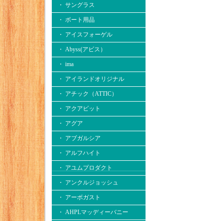
・ サングラス
・ ボート用品
・ アイスフォーゲル
・ Abyss(アビス）
・ ima
・ アイランドオリジナル
・ アチック（ATTIC）
・ アクアビット
・ アグア
・ アブガルシア
・ アルフハイト
・ アユムプロダクト
・ アンクルジョッシュ
・ アーボガスト
・ AHPLマッディーバニー