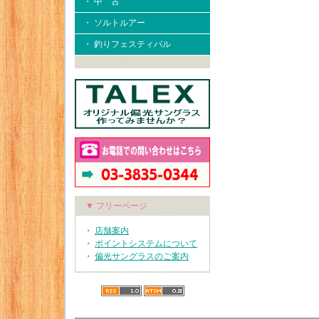
・ 中 古
・ ソルトルアー
・ 釣りフェスティバル
▼ フリーページ
・
店舗案内
・
ポイントシステムについて
・
偏光サングラスのご案内