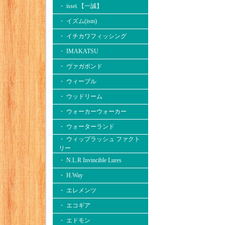
・ issei 【一誠】
・ イズム(ism)
・ イチカワフィッシング
・ IMAKATSU
・ ヴァガボンド
・ ウィーブル
・ ウッドリーム
・ ウォーカーウォーカー
・ ウォーターランド
・ ウィップラッシュ ファクト
リー
・ N.L.R Invincible Lures
・ H.Way
・ エレメンツ
・ エコギア
・ エドモン