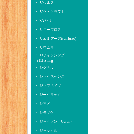
・ ザウルス
・ ザクトクラフト
・ ZAPPU
・ サニーブロス
・ サムルアーズ(sumlures)
・ サワムラ
・ 13フィッシング
（13Fishing）
・ シグナル
・ シックスセンス
・ ジップベイツ
・ ジークラック
・ シマノ
・ シモツケ
・ ジャクソン（Qu-on）
・ ジャッカル