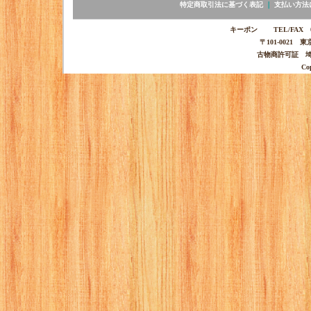
特定商取引法に基づく表記
｜
支払い方法
キーポン TEL/FAX 03-
〒101-0021 
古物商許可証 埼玉
Co