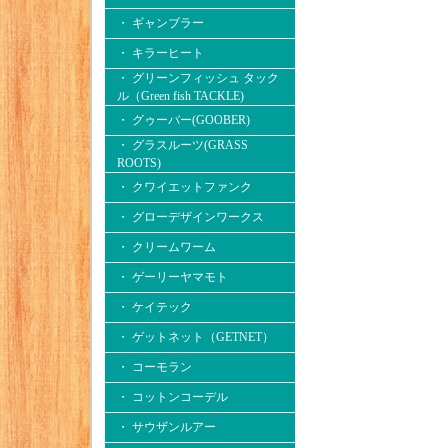
・ ギャンブラー
・ キラーヒート
・ グリーンフィッシュ タック
ル（Green fish TACKLE)
・ グゥーバー(GOOBER)
・ グラスルーツ(GRASS
ROOTS)
・ クワイエットファンク
・ グローデザインワークス
・ クリームワーム
・ ゲーリーヤマモト
・ ケイテック
・ ゲットネット（GETNET）
・ コーモラン
・ コットンコーデル
・ サウザンルアー