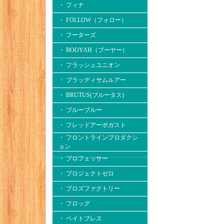
・ フィナ
・ FOLLOW（フォロー）
・ フーターズ
・ BOOYAH（ブーヤー）
・ フラッシュユニオン
・ ブラッディサムルアー
・ BRUTUS(ブルータス)
・ ブルーブルー
・ フレッドアーボガスト
・ フロントラインプロダクシ
ョン
・ プロフェッサー
・ プロジェクトゼロ
・ プロズファクトリー
・ フロッグ
・ ベイトブレス