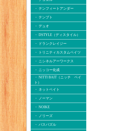
・ テンフィートアンダー
・ テンプト
・ デュオ
・ DSTYLE（ディスタイル）
・ ドランクレイジー
・ トリニティカスタムベイツ
・ ニシネルアーワークス
・ ニッコー化成
・ NITTI BAIT（ニッチ ベイ
ト）
・ ネットベイト
・ ノーマン
・ NOIKE
・ ノリーズ
・ バスパズル