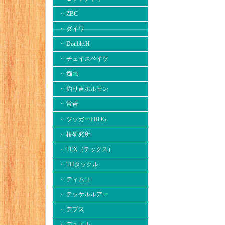
・ ZBC
・ ダイワ
・ Double.H
・ チェイスベイツ
・ 痴虫
・ 釣り吉ホルモン
・ 常吉
・ ツッガーFROG
・ 椿研究所
・ TEX（テックス）
・ THタックル
・ ティムコ
・ テッケルルアー
・ デプス
・ デュエル