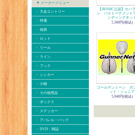
▼ メーカーメニュー
【JB/NBC公認】カハ
・ 大会エントリー
ン バストーナメント
ンディングネッ
・ 特価
5,500円(税込)
・ 福袋
・ ロッド
・ リール
・ ライン
・ フック
・ シンカー
・ 小物
ゴールデンミーン ガ
ット・ジュニア
・ その他用品
5,940円(税込)
・ ボックス
・ ステッカー
・ アパレル・バッグ
・ DVD・雑誌