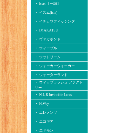
・ issei 【一誠】
・ イズム(ism)
・ イチカワフィッシング
・ IMAKATSU
・ ヴァガボンド
・ ウィーブル
・ ウッドリーム
・ ウォーカーウォーカー
・ ウォーターランド
・ ウィップラッシュ ファクト
リー
・ N.L.R Invincible Lures
・ H.Way
・ エレメンツ
・ エコギア
・ エドモン