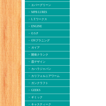
・ エバーグリーン
・ MPB LURES
・ L.T.ワークス
・ ENGINE
・ O.S.P
・ ONプラニング
・ ガイア
・ 開発クランク
・ 霞デザイン
・ カハラジャパン
・ カリフォルニアワーム
・ ガンクラフト
・ GEEKS
・ ギミック
・ キャスティーク