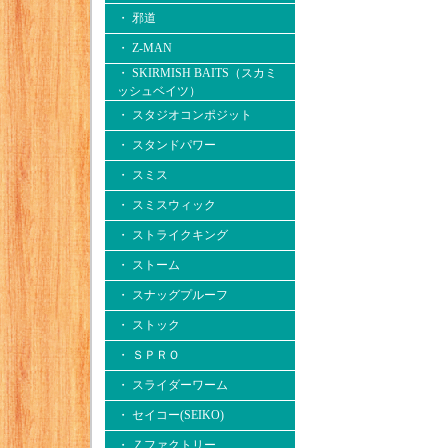
・ 邪道
・ Z-MAN
・ SKIRMISH BAITS（スカミ
ッシュベイツ）
・ スタジオコンポジット
・ スタンドパワー
・ スミス
・ スミスウィック
・ ストライクキング
・ ストーム
・ スナッグプルーフ
・ ストック
・ ＳＰＲＯ
・ スライダーワーム
・ セイコー(SEIKO)
・ Ｚファクトリー