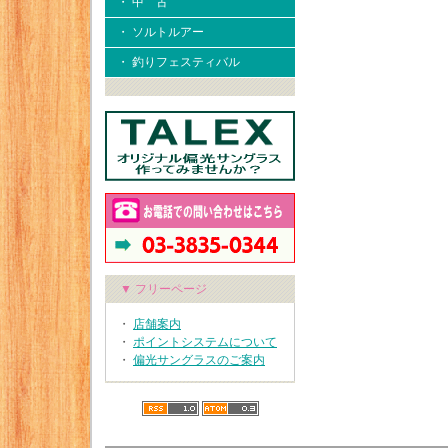
・ 中 古
・ ソルトルアー
・ 釣りフェスティバル
▼ フリーページ
・
店舗案内
・
ポイントシステムについて
・
偏光サングラスのご案内