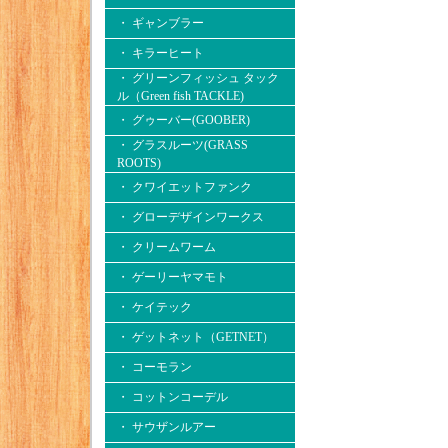
・ ギャンブラー
・ キラーヒート
・ グリーンフィッシュ タック
ル（Green fish TACKLE)
・ グゥーバー(GOOBER)
・ グラスルーツ(GRASS
ROOTS)
・ クワイエットファンク
・ グローデザインワークス
・ クリームワーム
・ ゲーリーヤマモト
・ ケイテック
・ ゲットネット（GETNET）
・ コーモラン
・ コットンコーデル
・ サウザンルアー