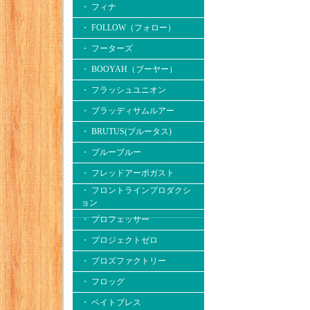
・ フィナ
・ FOLLOW（フォロー）
・ フーターズ
・ BOOYAH（ブーヤー）
・ フラッシュユニオン
・ ブラッディサムルアー
・ BRUTUS(ブルータス)
・ ブルーブルー
・ フレッドアーボガスト
・ フロントラインプロダクシ
ョン
・ プロフェッサー
・ プロジェクトゼロ
・ プロズファクトリー
・ フロッグ
・ ベイトブレス