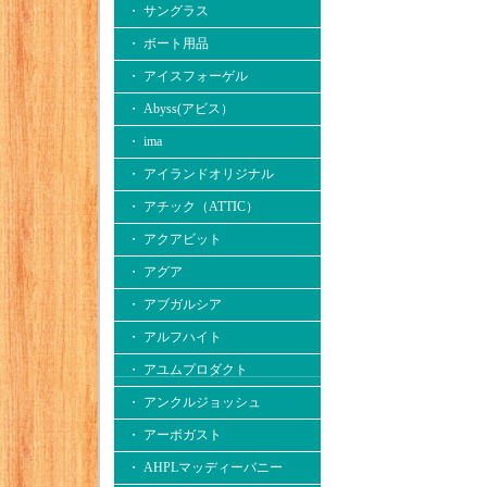
・ サングラス
・ ボート用品
・ アイスフォーゲル
・ Abyss(アビス）
・ ima
・ アイランドオリジナル
・ アチック（ATTIC）
・ アクアビット
・ アグア
・ アブガルシア
・ アルフハイト
・ アユムプロダクト
・ アンクルジョッシュ
・ アーボガスト
・ AHPLマッディーバニー