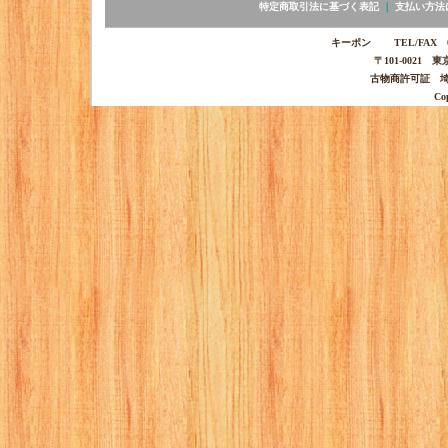
特定商取引法に基づく表記
｜
支払い方法
キーポン TEL/FAX 03-
〒101-0021 
古物商許可証 埼玉
Co