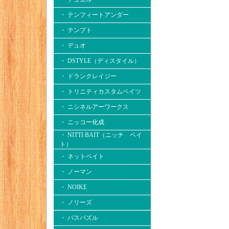
・ テンフィートアンダー
・ テンプト
・ デュオ
・ DSTYLE（ディスタイル）
・ ドランクレイジー
・ トリニティカスタムベイツ
・ ニシネルアーワークス
・ ニッコー化成
・ NITTI BAIT（ニッチ ベイ
ト）
・ ネットベイト
・ ノーマン
・ NOIKE
・ ノリーズ
・ バスパズル