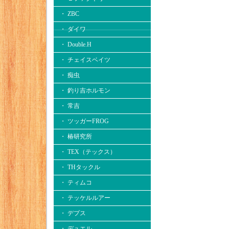
・ ZBC
・ ダイワ
・ Double.H
・ チェイスベイツ
・ 痴虫
・ 釣り吉ホルモン
・ 常吉
・ ツッガーFROG
・ 椿研究所
・ TEX（テックス）
・ THタックル
・ ティムコ
・ テッケルルアー
・ デプス
・ デュエル