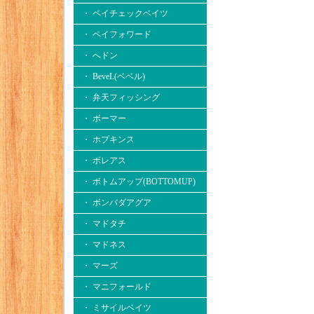
・ ペイチェックベイツ
・ ペイフォワード
・ へドン
・ BeveL(ベベル)
・ 弁天フィッシング
・ ボーマー
・ ホプキンス
・ ボレアス
・ ボトムアップ(BOTTOMUP)
・ ボンバダアグア
・ マドタチ
・ マドネス
・ マーズ
・ マニフォールド
・ ミサイルベイツ