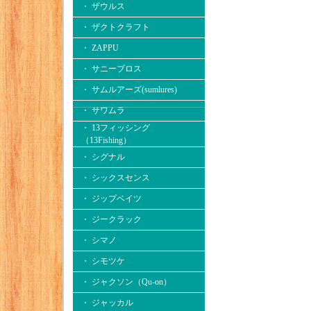
・ ザウルス
・ ザクトクラフト
・ ZAPPU
・ サニーブロス
・ サムルアーズ(sumlures)
・ サワムラ
・ 13フィッシング
（13Fishing）
・ シグナル
・ シックスセンス
・ ジップベイツ
・ ジークラック
・ シマノ
・ シモツケ
・ ジャクソン（Qu-on）
・ ジャッカル