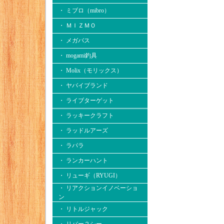
・ ミブロ（mibro）
・ ＭＩＺＭＯ
・ メガバス
・ mogami釣具
・ Molix（モリックス）
・ ヤバイブランド
・ ライブターゲット
・ ラッキークラフト
・ ラッドルアーズ
・ ラパラ
・ ランカーハント
・ リューギ（RYUGI）
・ リアクションイノベーショ
ン
・ リトルジャック