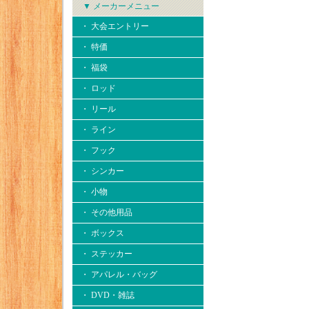
▼ メーカーメニュー
・ 大会エントリー
・ 特価
・ 福袋
・ ロッド
・ リール
・ ライン
・ フック
・ シンカー
・ 小物
・ その他用品
・ ボックス
・ ステッカー
・ アパレル・バッグ
・ DVD・雑誌