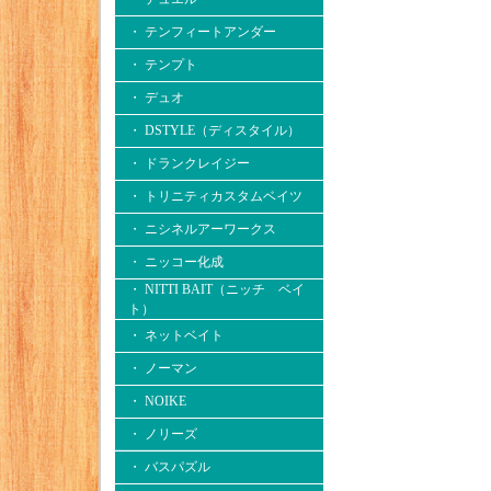
・ テンフィートアンダー
・ テンプト
・ デュオ
・ DSTYLE（ディスタイル）
・ ドランクレイジー
・ トリニティカスタムベイツ
・ ニシネルアーワークス
・ ニッコー化成
・ NITTI BAIT（ニッチ ベイ
ト）
・ ネットベイト
・ ノーマン
・ NOIKE
・ ノリーズ
・ バスパズル