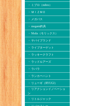
・ ミブロ（mibro）
・ ＭＩＺＭＯ
・ メガバス
・ mogami釣具
・ Molix（モリックス）
・ ヤバイブランド
・ ライブターゲット
・ ラッキークラフト
・ ラッドルアーズ
・ ラパラ
・ ランカーハント
・ リューギ（RYUGI）
・ リアクションイノベーショ
ン
・ リトルジャック