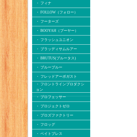
・ フィナ
・ FOLLOW（フォロー）
・ フーターズ
・ BOOYAH（ブーヤー）
・ フラッシュユニオン
・ ブラッディサムルアー
・ BRUTUS(ブルータス)
・ ブルーブルー
・ フレッドアーボガスト
・ フロントラインプロダクシ
ョン
・ プロフェッサー
・ プロジェクトゼロ
・ プロズファクトリー
・ フロッグ
・ ベイトブレス