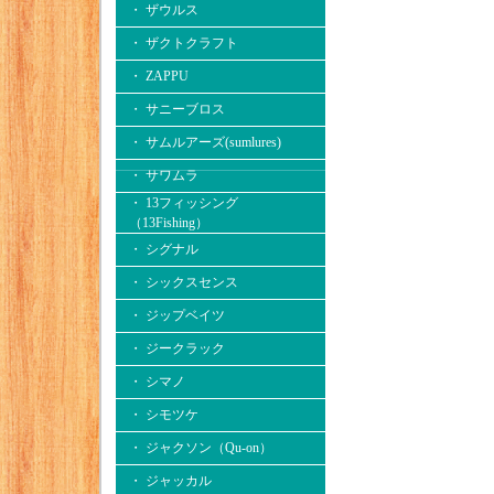
・ ザウルス
・ ザクトクラフト
・ ZAPPU
・ サニーブロス
・ サムルアーズ(sumlures)
・ サワムラ
・ 13フィッシング
（13Fishing）
・ シグナル
・ シックスセンス
・ ジップベイツ
・ ジークラック
・ シマノ
・ シモツケ
・ ジャクソン（Qu-on）
・ ジャッカル