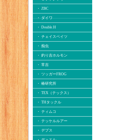
・ ZBC
・ ダイワ
・ Double.H
・ チェイスベイツ
・ 痴虫
・ 釣り吉ホルモン
・ 常吉
・ ツッガーFROG
・ 椿研究所
・ TEX（テックス）
・ THタックル
・ ティムコ
・ テッケルルアー
・ デプス
・ デュエル