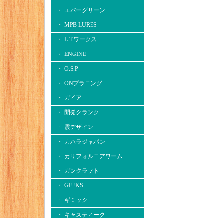
・ エバーグリーン
・ MPB LURES
・ L.T.ワークス
・ ENGINE
・ O.S.P
・ ONプラニング
・ ガイア
・ 開発クランク
・ 霞デザイン
・ カハラジャパン
・ カリフォルニアワーム
・ ガンクラフト
・ GEEKS
・ ギミック
・ キャスティーク