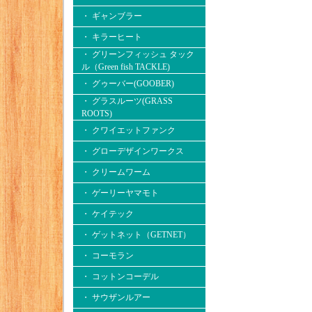
・ ギャンブラー
・ キラーヒート
・ グリーンフィッシュ タック
ル（Green fish TACKLE)
・ グゥーバー(GOOBER)
・ グラスルーツ(GRASS
ROOTS)
・ クワイエットファンク
・ グローデザインワークス
・ クリームワーム
・ ゲーリーヤマモト
・ ケイテック
・ ゲットネット（GETNET）
・ コーモラン
・ コットンコーデル
・ サウザンルアー