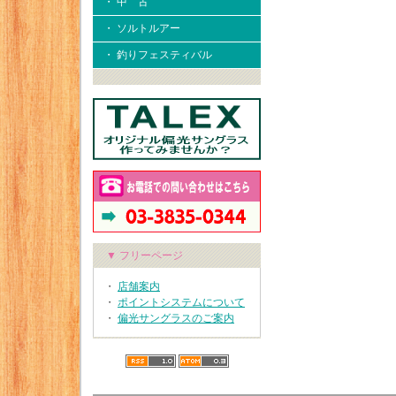
・ 中 古
・ ソルトルアー
・ 釣りフェスティバル
▼ フリーページ
・
店舗案内
・
ポイントシステムについて
・
偏光サングラスのご案内