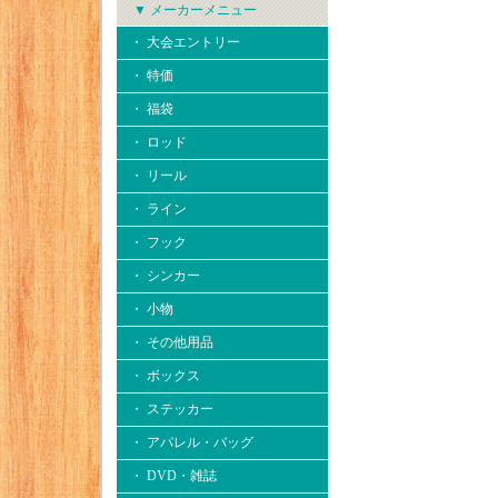
▼ メーカーメニュー
・ 大会エントリー
・ 特価
・ 福袋
・ ロッド
・ リール
・ ライン
・ フック
・ シンカー
・ 小物
・ その他用品
・ ボックス
・ ステッカー
・ アパレル・バッグ
・ DVD・雑誌