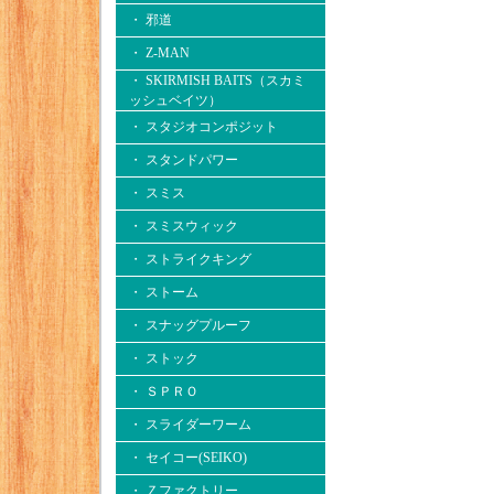
・ 邪道
・ Z-MAN
・ SKIRMISH BAITS（スカミ
ッシュベイツ）
・ スタジオコンポジット
・ スタンドパワー
・ スミス
・ スミスウィック
・ ストライクキング
・ ストーム
・ スナッグプルーフ
・ ストック
・ ＳＰＲＯ
・ スライダーワーム
・ セイコー(SEIKO)
・ Ｚファクトリー