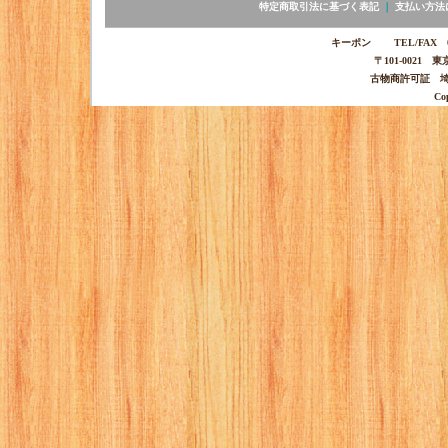
特定商取引法に基づく表記
｜
支払い方法
キーポン TEL/FAX 03-
〒101-0021 
古物商許可証 埼玉
Co