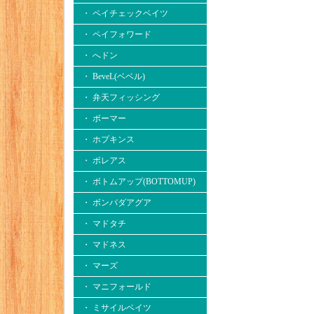
・ ペイチェックベイツ
・ ペイフォワード
・ へドン
・ BeveL(ベベル)
・ 弁天フィッシング
・ ボーマー
・ ホプキンス
・ ボレアス
・ ボトムアップ(BOTTOMUP)
・ ボンバダアグア
・ マドタチ
・ マドネス
・ マーズ
・ マニフォールド
・ ミサイルベイツ