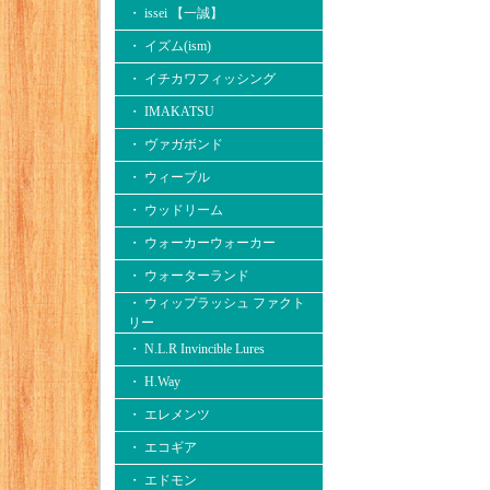
・ issei 【一誠】
・ イズム(ism)
・ イチカワフィッシング
・ IMAKATSU
・ ヴァガボンド
・ ウィーブル
・ ウッドリーム
・ ウォーカーウォーカー
・ ウォーターランド
・ ウィップラッシュ ファクト
リー
・ N.L.R Invincible Lures
・ H.Way
・ エレメンツ
・ エコギア
・ エドモン