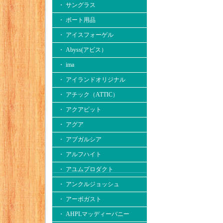
・ サングラス
・ ボート用品
・ アイスフォーゲル
・ Abyss(アビス）
・ ima
・ アイランドオリジナル
・ アチック（ATTIC）
・ アクアビット
・ アグア
・ アブガルシア
・ アルフハイト
・ アユムプロダクト
・ アンクルジョッシュ
・ アーボガスト
・ AHPLマッディーバニー