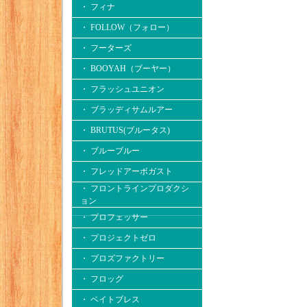
・ フィナ
・ FOLLOW（フォロー）
・ フーターズ
・ BOOYAH（ブーヤー）
・ フラッシュユニオン
・ ブラッディサムルアー
・ BRUTUS(ブルータス)
・ ブルーブルー
・ フレッドアーボガスト
・ フロントラインプロダクシ
ョン
・ プロフェッサー
・ プロジェクトゼロ
・ プロズファクトリー
・ フロッグ
・ ベイトブレス