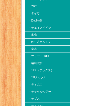
・ ZBC
・ ダイワ
・ Double.H
・ チェイスベイツ
・ 痴虫
・ 釣り吉ホルモン
・ 常吉
・ ツッガーFROG
・ 椿研究所
・ TEX（テックス）
・ THタックル
・ ティムコ
・ テッケルルアー
・ デプス
・ デュエル