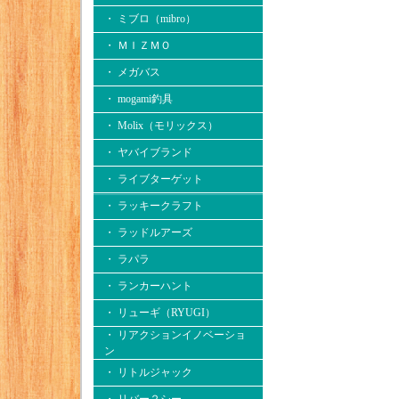
・ ミブロ（mibro）
・ ＭＩＺＭＯ
・ メガバス
・ mogami釣具
・ Molix（モリックス）
・ ヤバイブランド
・ ライブターゲット
・ ラッキークラフト
・ ラッドルアーズ
・ ラパラ
・ ランカーハント
・ リューギ（RYUGI）
・ リアクションイノベーショ
ン
・ リトルジャック