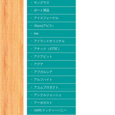
・ サングラス
・ ボート用品
・ アイスフォーゲル
・ Abyss(アビス）
・ ima
・ アイランドオリジナル
・ アチック（ATTIC）
・ アクアビット
・ アグア
・ アブガルシア
・ アルフハイト
・ アユムプロダクト
・ アンクルジョッシュ
・ アーボガスト
・ AHPLマッディーバニー