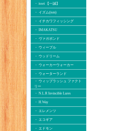
・ issei 【一誠】
・ イズム(ism)
・ イチカワフィッシング
・ IMAKATSU
・ ヴァガボンド
・ ウィーブル
・ ウッドリーム
・ ウォーカーウォーカー
・ ウォーターランド
・ ウィップラッシュ ファクト
リー
・ N.L.R Invincible Lures
・ H.Way
・ エレメンツ
・ エコギア
・ エドモン