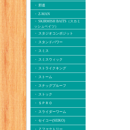
・ 邪道
・ Z-MAN
・ SKIRMISH BAITS（スカミ
ッシュベイツ）
・ スタジオコンポジット
・ スタンドパワー
・ スミス
・ スミスウィック
・ ストライクキング
・ ストーム
・ スナッグプルーフ
・ ストック
・ ＳＰＲＯ
・ スライダーワーム
・ セイコー(SEIKO)
・ Ｚファクトリー