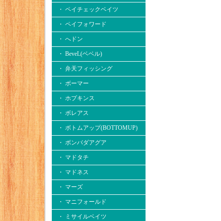
・ ペイチェックベイツ
・ ペイフォワード
・ へドン
・ BeveL(ベベル)
・ 弁天フィッシング
・ ボーマー
・ ホプキンス
・ ボレアス
・ ボトムアップ(BOTTOMUP)
・ ボンバダアグア
・ マドタチ
・ マドネス
・ マーズ
・ マニフォールド
・ ミサイルベイツ