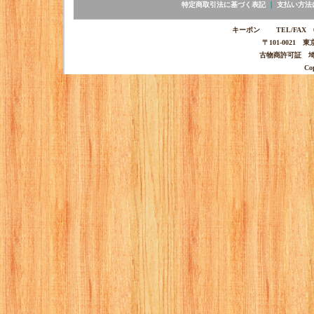
特定商取引法に基づく表記
｜
支払い方法
キーポン TEL/FAX 03-
〒101-0021 
古物商許可証 埼玉
Co