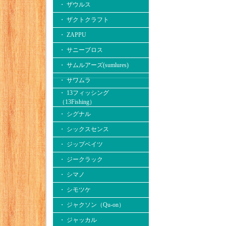
・ ザウルス
・ ザクトクラフト
・ ZAPPU
・ サニーブロス
・ サムルアーズ(sumlures)
・ サワムラ
・ 13フィッシング
（13Fishing）
・ シグナル
・ シックスセンス
・ ジップベイツ
・ ジークラック
・ シマノ
・ シモツケ
・ ジャクソン（Qu-on）
・ ジャッカル