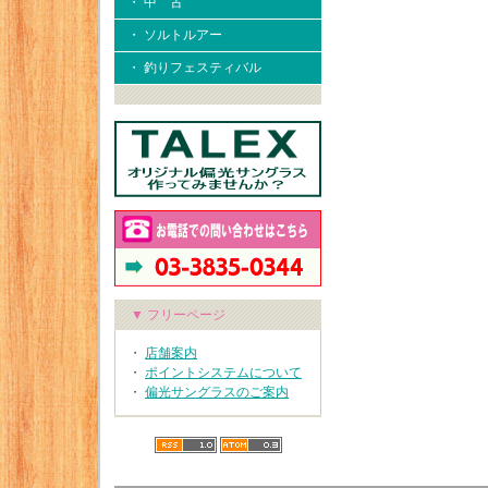
・ 中 古
・ ソルトルアー
・ 釣りフェスティバル
▼ フリーページ
・
店舗案内
・
ポイントシステムについて
・
偏光サングラスのご案内