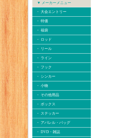
▼ メーカーメニュー
・ 大会エントリー
・ 特価
・ 福袋
・ ロッド
・ リール
・ ライン
・ フック
・ シンカー
・ 小物
・ その他用品
・ ボックス
・ ステッカー
・ アパレル・バッグ
・ DVD・雑誌