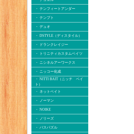
・ テンフィートアンダー
・ テンプト
・ デュオ
・ DSTYLE（ディスタイル）
・ ドランクレイジー
・ トリニティカスタムベイツ
・ ニシネルアーワークス
・ ニッコー化成
・ NITTI BAIT（ニッチ ベイ
ト）
・ ネットベイト
・ ノーマン
・ NOIKE
・ ノリーズ
・ バスパズル