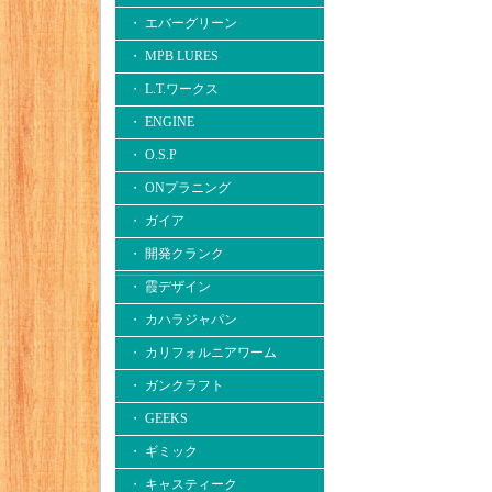
・ エバーグリーン
・ MPB LURES
・ L.T.ワークス
・ ENGINE
・ O.S.P
・ ONプラニング
・ ガイア
・ 開発クランク
・ 霞デザイン
・ カハラジャパン
・ カリフォルニアワーム
・ ガンクラフト
・ GEEKS
・ ギミック
・ キャスティーク