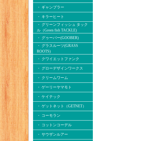
・ ギャンブラー
・ キラーヒート
・ グリーンフィッシュ タック
ル（Green fish TACKLE)
・ グゥーバー(GOOBER)
・ グラスルーツ(GRASS
ROOTS)
・ クワイエットファンク
・ グローデザインワークス
・ クリームワーム
・ ゲーリーヤマモト
・ ケイテック
・ ゲットネット（GETNET）
・ コーモラン
・ コットンコーデル
・ サウザンルアー