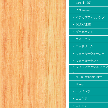
・ issei 【一誠】
・ イズム(ism)
・ イチカワフィッシング
・ IMAKATSU
・ ヴァガボンド
・ ウィーブル
・ ウッドリーム
・ ウォーカーウォーカー
・ ウォーターランド
・ ウィップラッシュ ファ
リー
・ N.L.R Invincible Lures
・ H.Way
・ エレメンツ
・ エコギア
・ エドモン