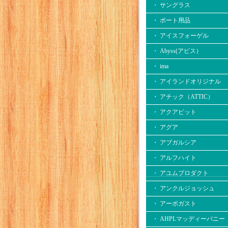
・ サングラス
・ ボート用品
・ アイスフォーゲル
・ Abyss(アビス）
・ ima
・ アイランドオリジナル
・ アチック（ATTIC）
・ アクアビット
・ アグア
・ アブガルシア
・ アルフハイト
・ アユムプロダクト
・ アンクルジョッシュ
・ アーボガスト
・ AHPLマッディーバニー