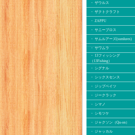
・ ザウルス
・ ザクトクラフト
・ ZAPPU
・ サニーブロス
・ サムルアーズ(sumlures)
・ サワムラ
・ 13フィッシング
（13Fishing）
・ シグナル
・ シックスセンス
・ ジップベイツ
・ ジークラック
・ シマノ
・ シモツケ
・ ジャクソン（Qu-on）
・ ジャッカル