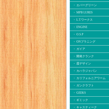
・ エバーグリーン
・ MPB LURES
・ L.T.ワークス
・ ENGINE
・ O.S.P
・ ONプラニング
・ ガイア
・ 開発クランク
・ 霞デザイン
・ カハラジャパン
・ カリフォルニアワーム
・ ガンクラフト
・ GEEKS
・ ギミック
・ キャスティーク