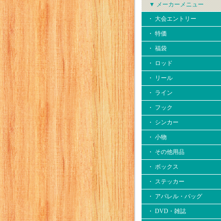
▼ メーカーメニュー
・ 大会エントリー
・ 特価
・ 福袋
・ ロッド
・ リール
・ ライン
・ フック
・ シンカー
・ 小物
・ その他用品
・ ボックス
・ ステッカー
・ アパレル・バッグ
・ DVD・雑誌