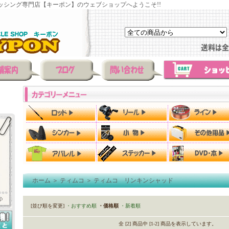
ッシング専門店【キーポン】のウェブショップへようこそ!!
ホーム
＞
ティムコ
＞
ティムコ リンキンシャッド
[並び順を変更]
・おすすめ順
・価格順
・新着順
全 [2] 商品中 [1-2] 商品を表示しています。