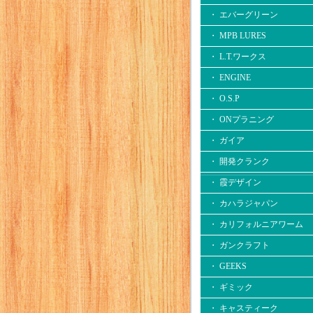
・ エバーグリーン
・ MPB LURES
・ L.T.ワークス
・ ENGINE
・ O.S.P
・ ONプラニング
・ ガイア
・ 開発クランク
・ 霞デザイン
・ カハラジャパン
・ カリフォルニアワーム
・ ガンクラフト
・ GEEKS
・ ギミック
・ キャスティーク