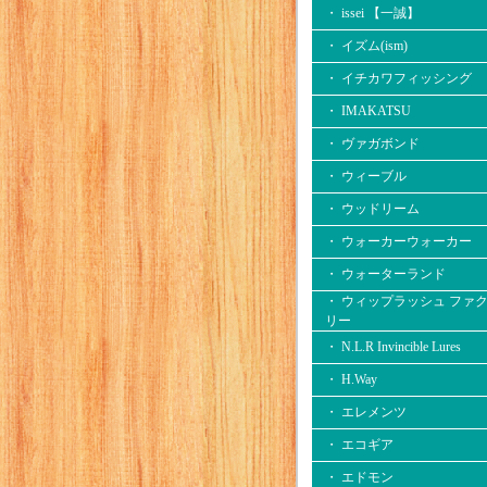
・ issei 【一誠】
・ イズム(ism)
・ イチカワフィッシング
・ IMAKATSU
・ ヴァガボンド
・ ウィーブル
・ ウッドリーム
・ ウォーカーウォーカー
・ ウォーターランド
・ ウィップラッシュ ファ
リー
・ N.L.R Invincible Lures
・ H.Way
・ エレメンツ
・ エコギア
・ エドモン