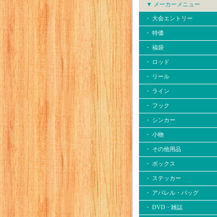
▼ メーカーメニュー
・ 大会エントリー
・ 特価
・ 福袋
・ ロッド
・ リール
・ ライン
・ フック
・ シンカー
・ 小物
・ その他用品
・ ボックス
・ ステッカー
・ アパレル・バッグ
・ DVD・雑誌