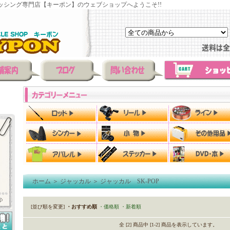
ッシング専門店【キーポン】のウェブショップへようこそ!!
ホーム
＞
ジャッカル
＞
ジャッカル SK-POP
[並び順を変更]
・おすすめ順
・価格順
・新着順
全 [2] 商品中 [1-2] 商品を表示しています。