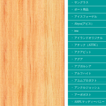
・ サングラス
・ ボート用品
・ アイスフォーゲル
・ Abyss(アビス）
・ ima
・ アイランドオリジナル
・ アチック（ATTIC）
・ アクアビット
・ アグア
・ アブガルシア
・ アルフハイト
・ アユムプロダクト
・ アンクルジョッシュ
・ アーボガスト
・ AHPLマッディーバニー