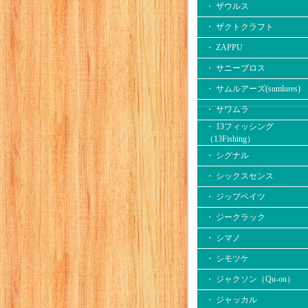
・ ザウルス
・ ザクトクラフト
・ ZAPPU
・ サニーブロス
・ サムルアーズ(sumlures)
・ サワムラ
・ 13フィッシング
（13Fishing）
・ シグナル
・ シックスセンス
・ ジップベイツ
・ ジークラック
・ シマノ
・ シモツケ
・ ジャクソン（Qu-on）
・ ジャッカル