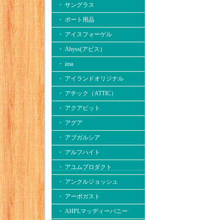
・ サングラス
・ ボート用品
・ アイスフォーゲル
・ Abyss(アビス）
・ ima
・ アイランドオリジナル
・ アチック（ATTIC）
・ アクアビット
・ アグア
・ アブガルシア
・ アルフハイト
・ アユムプロダクト
・ アンクルジョッシュ
・ アーボガスト
・ AHPLマッディーバニー