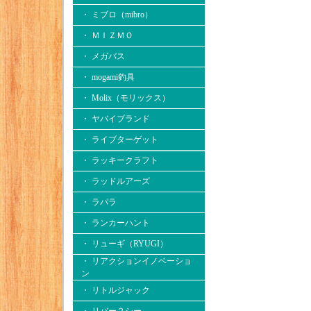
・ ミブロ（mibro）
・ ＭＩＺＭＯ
・ メガバス
・ mogami釣具
・ Molix（モリックス）
・ ヤバイブランド
・ ライブターゲット
・ ラッキークラフト
・ ラッドルアーズ
・ ラパラ
・ ランカーハント
・ リューギ（RYUGI）
・ リアクションイノベーショ
ン
・ リトルジャック