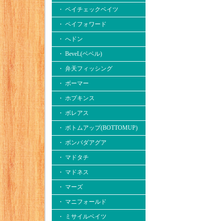
・ ペイチェックベイツ
・ ペイフォワード
・ へドン
・ BeveL(ベベル)
・ 弁天フィッシング
・ ボーマー
・ ホプキンス
・ ボレアス
・ ボトムアップ(BOTTOMUP)
・ ボンバダアグア
・ マドタチ
・ マドネス
・ マーズ
・ マニフォールド
・ ミサイルベイツ