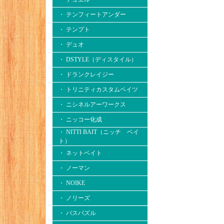
・ テンフィートアンダー
・ テンプト
・ デュオ
・ DSTYLE（ディスタイル）
・ ドランクレイジー
・ トリニティカスタムベイツ
・ ニシネルアーワークス
・ ニッコー化成
・ NITTI BAIT（ニッチ ベイ
ト）
・ ネットベイト
・ ノーマン
・ NOIKE
・ ノリーズ
・ バスパズル