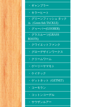
・ ギャンブラー
・ キラーヒート
・ グリーンフィッシュ タック
ル（Green fish TACKLE)
・ グゥーバー(GOOBER)
・ グラスルーツ(GRASS
ROOTS)
・ クワイエットファンク
・ グローデザインワークス
・ クリームワーム
・ ゲーリーヤマモト
・ ケイテック
・ ゲットネット（GETNET）
・ コーモラン
・ コットンコーデル
・ サウザンルアー