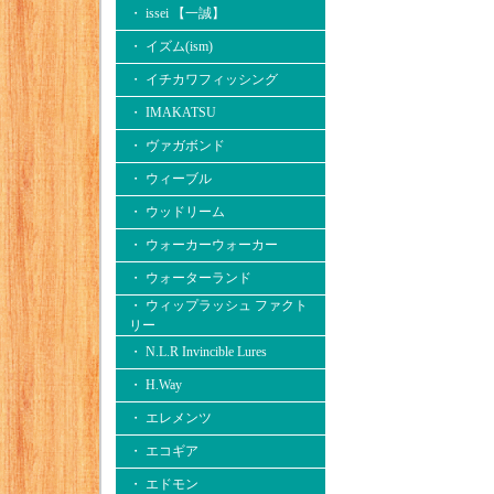
・ issei 【一誠】
・ イズム(ism)
・ イチカワフィッシング
・ IMAKATSU
・ ヴァガボンド
・ ウィーブル
・ ウッドリーム
・ ウォーカーウォーカー
・ ウォーターランド
・ ウィップラッシュ ファクト
リー
・ N.L.R Invincible Lures
・ H.Way
・ エレメンツ
・ エコギア
・ エドモン