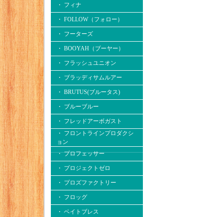
・ フィナ
・ FOLLOW（フォロー）
・ フーターズ
・ BOOYAH（ブーヤー）
・ フラッシュユニオン
・ ブラッディサムルアー
・ BRUTUS(ブルータス)
・ ブルーブルー
・ フレッドアーボガスト
・ フロントラインプロダクシ
ョン
・ プロフェッサー
・ プロジェクトゼロ
・ プロズファクトリー
・ フロッグ
・ ベイトブレス