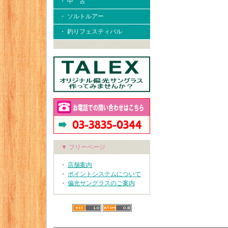
・ 中 古
・ ソルトルアー
・ 釣りフェスティバル
▼ フリーページ
・
店舗案内
・
ポイントシステムについて
・
偏光サングラスのご案内