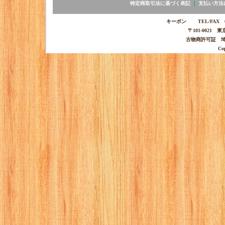
特定商取引法に基づく表記
｜
支払い方法
キーポン TEL/FAX 03-
〒101-0021 
古物商許可証 埼玉
Co