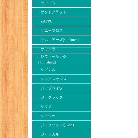
・ ザウルス
・ ザクトクラフト
・ ZAPPU
・ サニーブロス
・ サムルアーズ(sumlures)
・ サワムラ
・ 13フィッシング
（13Fishing）
・ シグナル
・ シックスセンス
・ ジップベイツ
・ ジークラック
・ シマノ
・ シモツケ
・ ジャクソン（Qu-on）
・ ジャッカル