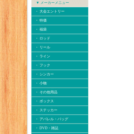
▼ メーカーメニュー
・ 大会エントリー
・ 特価
・ 福袋
・ ロッド
・ リール
・ ライン
・ フック
・ シンカー
・ 小物
・ その他用品
・ ボックス
・ ステッカー
・ アパレル・バッグ
・ DVD・雑誌