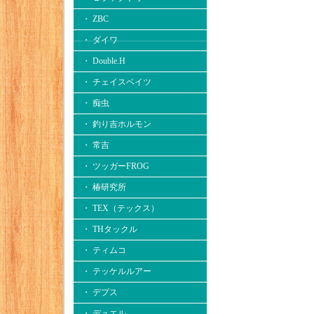
・ ZBC
・ ダイワ
・ Double.H
・ チェイスベイツ
・ 痴虫
・ 釣り吉ホルモン
・ 常吉
・ ツッガーFROG
・ 椿研究所
・ TEX（テックス）
・ THタックル
・ ティムコ
・ テッケルルアー
・ デプス
・ デュエル