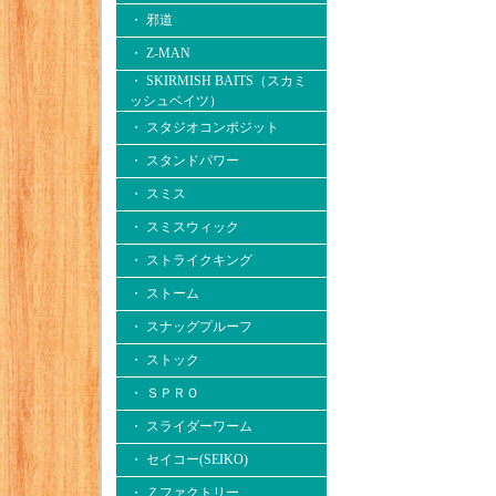
・ 邪道
・ Z-MAN
・ SKIRMISH BAITS（スカミ
ッシュベイツ）
・ スタジオコンポジット
・ スタンドパワー
・ スミス
・ スミスウィック
・ ストライクキング
・ ストーム
・ スナッグプルーフ
・ ストック
・ ＳＰＲＯ
・ スライダーワーム
・ セイコー(SEIKO)
・ Ｚファクトリー