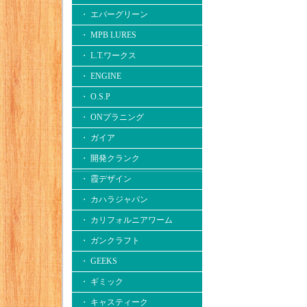
・ エバーグリーン
・ MPB LURES
・ L.T.ワークス
・ ENGINE
・ O.S.P
・ ONプラニング
・ ガイア
・ 開発クランク
・ 霞デザイン
・ カハラジャパン
・ カリフォルニアワーム
・ ガンクラフト
・ GEEKS
・ ギミック
・ キャスティーク