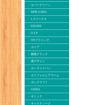
・ エバーグリーン
・ MPB LURES
・ L.T.ワークス
・ ENGINE
・ O.S.P
・ ONプラニング
・ ガイア
・ 開発クランク
・ 霞デザイン
・ カハラジャパン
・ カリフォルニアワーム
・ ガンクラフト
・ GEEKS
・ ギミック
・ キャスティーク