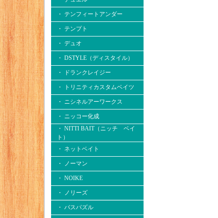
・ テンフィートアンダー
・ テンプト
・ デュオ
・ DSTYLE（ディスタイル）
・ ドランクレイジー
・ トリニティカスタムベイツ
・ ニシネルアーワークス
・ ニッコー化成
・ NITTI BAIT（ニッチ ベイ
ト）
・ ネットベイト
・ ノーマン
・ NOIKE
・ ノリーズ
・ バスパズル