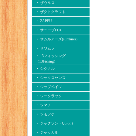
・ ザウルス
・ ザクトクラフト
・ ZAPPU
・ サニーブロス
・ サムルアーズ(sumlures)
・ サワムラ
・ 13フィッシング
（13Fishing）
・ シグナル
・ シックスセンス
・ ジップベイツ
・ ジークラック
・ シマノ
・ シモツケ
・ ジャクソン（Qu-on）
・ ジャッカル