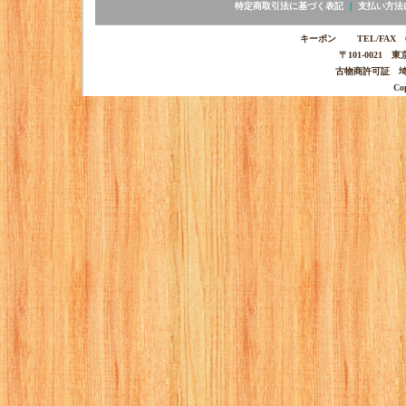
特定商取引法に基づく表記
｜
支払い方法
キーポン TEL/FAX 03-
〒101-0021 
古物商許可証 埼玉
Co