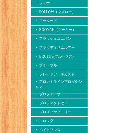
・ フィナ
・ FOLLOW（フォロー）
・ フーターズ
・ BOOYAH（ブーヤー）
・ フラッシュユニオン
・ ブラッディサムルアー
・ BRUTUS(ブルータス)
・ ブルーブルー
・ フレッドアーボガスト
・ フロントラインプロダクシ
ョン
・ プロフェッサー
・ プロジェクトゼロ
・ プロズファクトリー
・ フロッグ
・ ベイトブレス