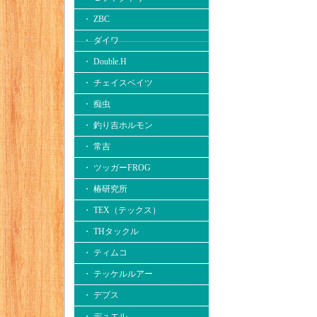
・ ZBC
・ ダイワ
・ Double.H
・ チェイスベイツ
・ 痴虫
・ 釣り吉ホルモン
・ 常吉
・ ツッガーFROG
・ 椿研究所
・ TEX（テックス）
・ THタックル
・ ティムコ
・ テッケルルアー
・ デプス
・ デュエル