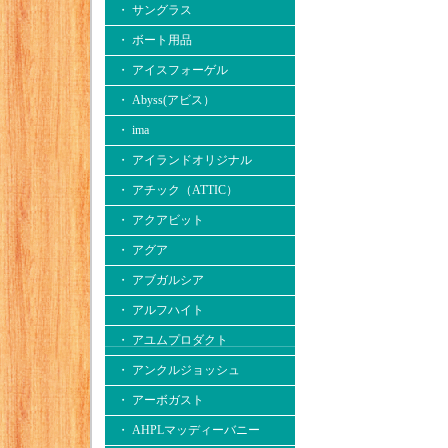
・ サングラス
・ ボート用品
・ アイスフォーゲル
・ Abyss(アビス）
・ ima
・ アイランドオリジナル
・ アチック（ATTIC）
・ アクアビット
・ アグア
・ アブガルシア
・ アルフハイト
・ アユムプロダクト
・ アンクルジョッシュ
・ アーボガスト
・ AHPLマッディーバニー