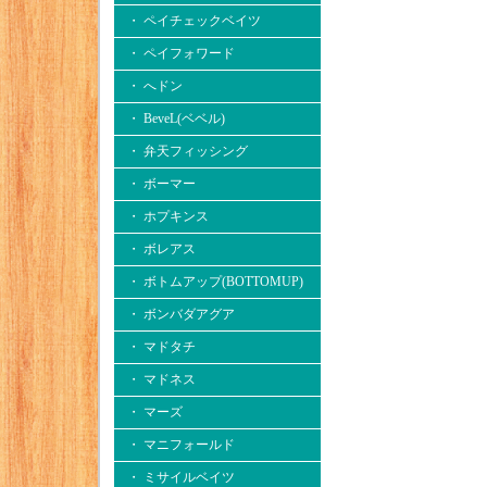
・ ペイチェックベイツ
・ ペイフォワード
・ へドン
・ BeveL(ベベル)
・ 弁天フィッシング
・ ボーマー
・ ホプキンス
・ ボレアス
・ ボトムアップ(BOTTOMUP)
・ ボンバダアグア
・ マドタチ
・ マドネス
・ マーズ
・ マニフォールド
・ ミサイルベイツ