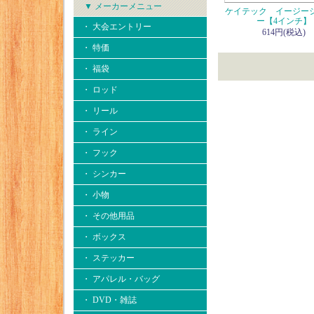
▼ メーカーメニュー
ケイテック イージー
ー【4インチ】
・ 大会エントリー
614円(税込)
・ 特価
・ 福袋
・ ロッド
・ リール
・ ライン
・ フック
・ シンカー
・ 小物
・ その他用品
・ ボックス
・ ステッカー
・ アパレル・バッグ
・ DVD・雑誌