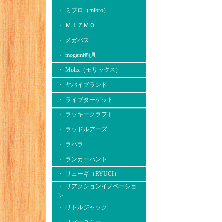
・ ミブロ（mibro）
・ ＭＩＺＭＯ
・ メガバス
・ mogami釣具
・ Molix（モリックス）
・ ヤバイブランド
・ ライブターゲット
・ ラッキークラフト
・ ラッドルアーズ
・ ラパラ
・ ランカーハント
・ リューギ（RYUGI）
・ リアクションイノベーショ
ン
・ リトルジャック