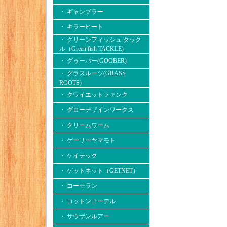
・ ギャンブラー
・ キラーヒート
・ グリーンフィッシュ タック
ル（Green fish TACKLE)
・ グゥーバー(GOOBER)
・ グラスルーツ(GRASS
ROOTS)
・ クワイエットファンク
・ グローデザインワークス
・ クリームワーム
・ ゲーリーヤマモト
・ ケイテック
・ ゲットネット（GETNET）
・ コーモラン
・ コットンコーデル
・ サウザンルアー