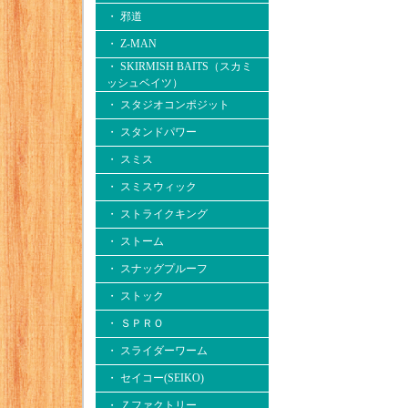
・ 邪道
・ Z-MAN
・ SKIRMISH BAITS（スカミ
ッシュベイツ）
・ スタジオコンポジット
・ スタンドパワー
・ スミス
・ スミスウィック
・ ストライクキング
・ ストーム
・ スナッグプルーフ
・ ストック
・ ＳＰＲＯ
・ スライダーワーム
・ セイコー(SEIKO)
・ Ｚファクトリー