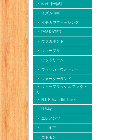
・ issei 【一誠】
・ イズム(ism)
・ イチカワフィッシング
・ IMAKATSU
・ ヴァガボンド
・ ウィーブル
・ ウッドリーム
・ ウォーカーウォーカー
・ ウォーターランド
・ ウィップラッシュ ファクト
リー
・ N.L.R Invincible Lures
・ H.Way
・ エレメンツ
・ エコギア
・ エドモン