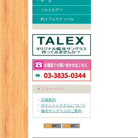
・ 中 古
・ ソルトルアー
・ 釣りフェスティバル
▼ フリーページ
・
店舗案内
・
ポイントシステムについて
・
偏光サングラスのご案内