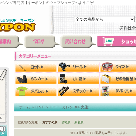
ッシング専門店【キーポン】のウェブショップへようこそ!!
ホーム
＞
O.S.P
＞
O.S.P カレン180 (火蓮)
[並び順を変更]
・おすすめ順
・価格順
・新着順
全 [1] 商品中 [1-1] 商品を表示しています。