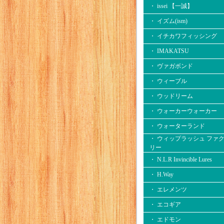
・ issei 【一誠】
・ イズム(ism)
・ イチカワフィッシング
・ IMAKATSU
・ ヴァガボンド
・ ウィーブル
・ ウッドリーム
・ ウォーカーウォーカー
・ ウォーターランド
・ ウィップラッシュ ファ
リー
・ N.L.R Invincible Lures
・ H.Way
・ エレメンツ
・ エコギア
・ エドモン