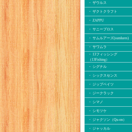
・ ザウルス
・ ザクトクラフト
・ ZAPPU
・ サニーブロス
・ サムルアーズ(sumlures)
・ サワムラ
・ 13フィッシング
（13Fishing）
・ シグナル
・ シックスセンス
・ ジップベイツ
・ ジークラック
・ シマノ
・ シモツケ
・ ジャクソン（Qu-on）
・ ジャッカル