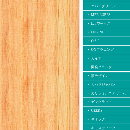
・ エバーグリーン
・ MPB LURES
・ L.T.ワークス
・ ENGINE
・ O.S.P
・ ONプラニング
・ ガイア
・ 開発クランク
・ 霞デザイン
・ カハラジャパン
・ カリフォルニアワーム
・ ガンクラフト
・ GEEKS
・ ギミック
・ キャスティーク