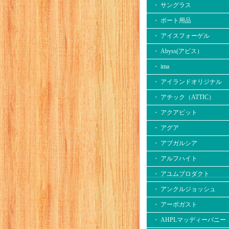
・ サングラス
・ ボート用品
・ アイスフォーゲル
・ Abyss(アビス）
・ ima
・ アイランドオリジナル
・ アチック（ATTIC）
・ アクアビット
・ アグア
・ アブガルシア
・ アルフハイト
・ アユムプロダクト
・ アンクルジョッシュ
・ アーボガスト
・ AHPLマッディーバニー