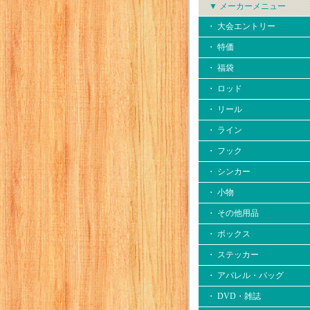
▼ メーカーメニュー
・ 大会エントリー
・ 特価
・ 福袋
・ ロッド
・ リール
・ ライン
・ フック
・ シンカー
・ 小物
・ その他用品
・ ボックス
・ ステッカー
・ アパレル・バッグ
・ DVD・雑誌