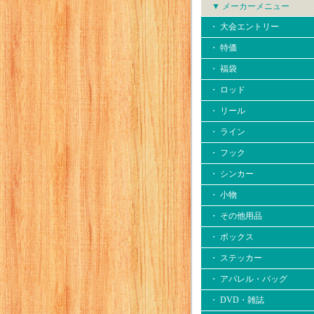
▼ メーカーメニュー
・ 大会エントリー
・ 特価
・ 福袋
・ ロッド
・ リール
・ ライン
・ フック
・ シンカー
・ 小物
・ その他用品
・ ボックス
・ ステッカー
・ アパレル・バッグ
・ DVD・雑誌