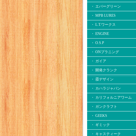
・ エバーグリーン
・ MPB LURES
・ L.T.ワークス
・ ENGINE
・ O.S.P
・ ONプラニング
・ ガイア
・ 開発クランク
・ 霞デザイン
・ カハラジャパン
・ カリフォルニアワーム
・ ガンクラフト
・ GEEKS
・ ギミック
・ キャスティーク