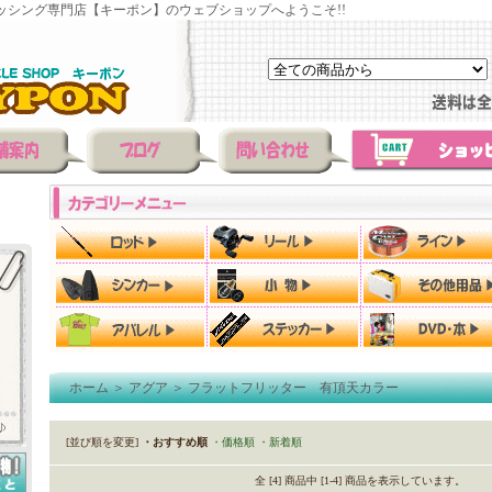
ッシング専門店【キーポン】のウェブショップへようこそ!!
ホーム
＞
アグア
＞
フラットフリッター 有頂天カラー
[並び順を変更]
・おすすめ順
・価格順
・新着順
全 [4] 商品中 [1-4] 商品を表示しています。