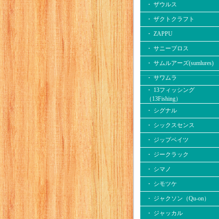
・ ザウルス
・ ザクトクラフト
・ ZAPPU
・ サニーブロス
・ サムルアーズ(sumlures)
・ サワムラ
・ 13フィッシング
（13Fishing）
・ シグナル
・ シックスセンス
・ ジップベイツ
・ ジークラック
・ シマノ
・ シモツケ
・ ジャクソン（Qu-on）
・ ジャッカル