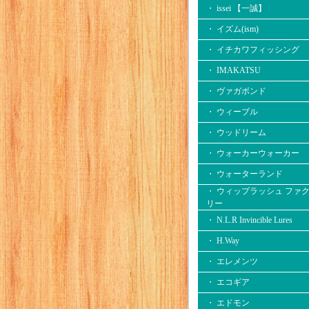
・ issei 【一誠】
・ イズム(ism)
・ イチカワフィッシング
・ IMAKATSU
・ ヴァガボンド
・ ウィーブル
・ ウッドリーム
・ ウォーカーウォーカー
・ ウォーターランド
・ ウィップラッシュ ファ
リー
・ N.L.R Invincible Lures
・ H.Way
・ エレメンツ
・ エコギア
・ エドモン