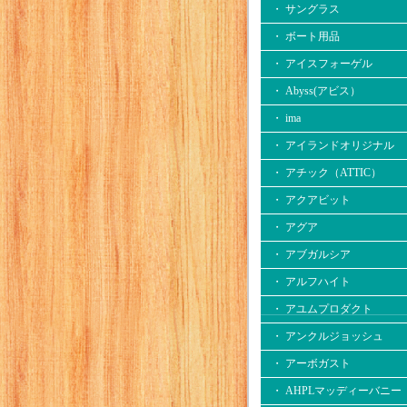
・ サングラス
・ ボート用品
・ アイスフォーゲル
・ Abyss(アビス）
・ ima
・ アイランドオリジナル
・ アチック（ATTIC）
・ アクアビット
・ アグア
・ アブガルシア
・ アルフハイト
・ アユムプロダクト
・ アンクルジョッシュ
・ アーボガスト
・ AHPLマッディーバニー