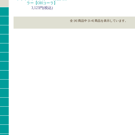
ラー【OHコーラ】
3,123円(税込)
全 [4] 商品中 [1-4] 商品を表示しています。