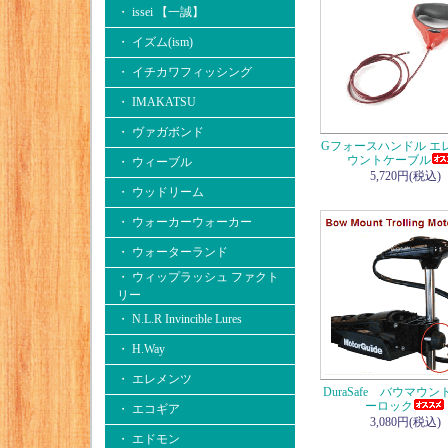
・ issei 【一誠】
・ イズム(ism)
・ イチカワフィッシング
・ IMAKATSU
・ ヴァガボンド
Gフォースハンドル エ
ウントケーブル
・ ウィーブル
5,720円(税込)
・ ウッドリーム
・ ウォーカーウォーカー
・ ウォーターランド
・ ウィップラッシュ ファクト
リー
・ N.L.R Invincible Lures
・ H.Way
・ エレメンツ
DuraSafe バウマウ
ーロック
・ エコギア
3,080円(税込)
・ エドモン