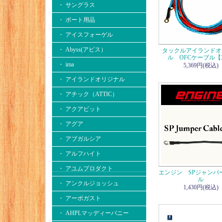
・ サングラス
・ ボート用品
・ アイスフォーゲル
・ Abyss(アビス）
タックルアイランドオ
ル OFCケーブル【
・ ima
5,369円(税込)
・ アイランドオリジナル
・ アチック（ATTIC）
・ アクアビット
・ アグア
・ アブガルシア
・ アルフハイト
・ アユムプロダクト
エンジン SPジャンパ
ル
・ アンクルジョッシュ
1,430円(税込)
・ アーボガスト
・ AHPLマッディーバニー