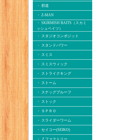
・ 邪道
・ Z-MAN
・ SKIRMISH BAITS（スカミ
ッシュベイツ）
・ スタジオコンポジット
・ スタンドパワー
・ スミス
・ スミスウィック
・ ストライクキング
・ ストーム
・ スナッグプルーフ
・ ストック
・ ＳＰＲＯ
・ スライダーワーム
・ セイコー(SEIKO)
・ Ｚファクトリー