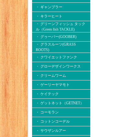
・ ギャンブラー
・ キラーヒート
・ グリーンフィッシュ タック
ル（Green fish TACKLE)
・ グゥーバー(GOOBER)
・ グラスルーツ(GRASS
ROOTS)
・ クワイエットファンク
・ グローデザインワークス
・ クリームワーム
・ ゲーリーヤマモト
・ ケイテック
・ ゲットネット（GETNET）
・ コーモラン
・ コットンコーデル
・ サウザンルアー