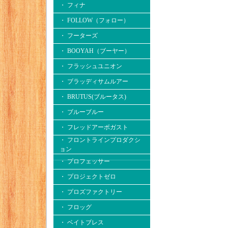
・ フィナ
・ FOLLOW（フォロー）
・ フーターズ
・ BOOYAH（ブーヤー）
・ フラッシュユニオン
・ ブラッディサムルアー
・ BRUTUS(ブルータス)
・ ブルーブルー
・ フレッドアーボガスト
・ フロントラインプロダクシ
ョン
・ プロフェッサー
・ プロジェクトゼロ
・ プロズファクトリー
・ フロッグ
・ ベイトブレス