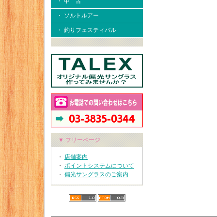
・ 中 古
・ ソルトルアー
・ 釣りフェスティバル
▼ フリーページ
・
店舗案内
・
ポイントシステムについて
・
偏光サングラスのご案内