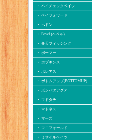
・ ペイチェックベイツ
・ ペイフォワード
・ へドン
・ BeveL(ベベル)
・ 弁天フィッシング
・ ボーマー
・ ホプキンス
・ ボレアス
・ ボトムアップ(BOTTOMUP)
・ ボンバダアグア
・ マドタチ
・ マドネス
・ マーズ
・ マニフォールド
・ ミサイルベイツ