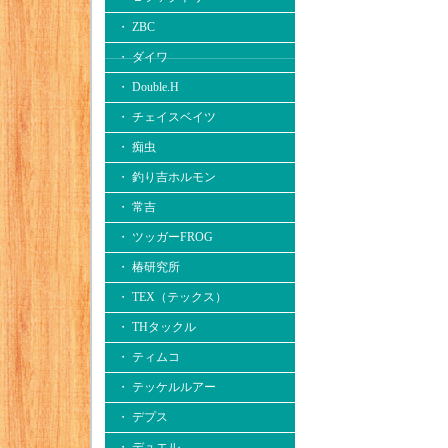
・ ZBC
・ ダイワ
・ Double.H
・ チェイスベイツ
・ 痴虫
・ 釣り吉ホルモン
・ 常吉
・ ツッガーFROG
・ 椿研究所
・ TEX（テックス）
・ THタックル
・ ティムコ
・ テッケルルアー
・ デプス
・ デュエル