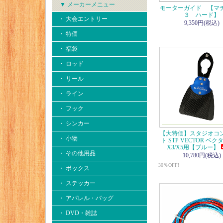
▼ メーカーメニュー
モーターガイド 【マ
３ ハード】
・ 大会エントリー
9,350円(税込)
・ 特価
・ 福袋
・ ロッド
・ リール
・ ライン
・ フック
・ シンカー
【大特価】スタジオコ
・ 小物
ト STP VECTOR ベクタ
X3/X5用【ブルー】
・ その他用品
10,780円(税込)
30％OFF!
・ ボックス
・ ステッカー
・ アパレル・バッグ
・ DVD・雑誌