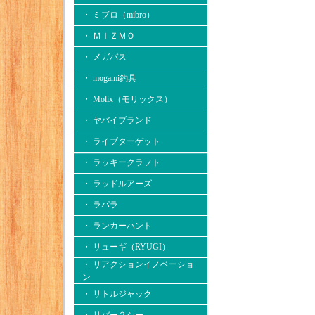
・ ミブロ（mibro）
・ ＭＩＺＭＯ
・ メガバス
・ mogami釣具
・ Molix（モリックス）
・ ヤバイブランド
・ ライブターゲット
・ ラッキークラフト
・ ラッドルアーズ
・ ラパラ
・ ランカーハント
・ リューギ（RYUGI）
・ リアクションイノベーショ
ン
・ リトルジャック