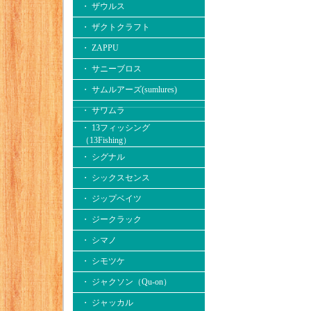
・ ザウルス
・ ザクトクラフト
・ ZAPPU
・ サニーブロス
・ サムルアーズ(sumlures)
・ サワムラ
・ 13フィッシング
（13Fishing）
・ シグナル
・ シックスセンス
・ ジップベイツ
・ ジークラック
・ シマノ
・ シモツケ
・ ジャクソン（Qu-on）
・ ジャッカル