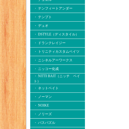
・ テンフィートアンダー
・ テンプト
・ デュオ
・ DSTYLE（ディスタイル）
・ ドランクレイジー
・ トリニティカスタムベイツ
・ ニシネルアーワークス
・ ニッコー化成
・ NITTI BAIT（ニッチ ベイ
ト）
・ ネットベイト
・ ノーマン
・ NOIKE
・ ノリーズ
・ バスパズル