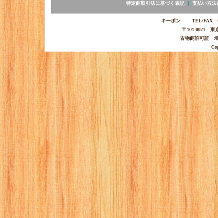
特定商取引法に基づく表記
｜
支払い方法
キーポン TEL/FAX 03-
〒101-0021 
古物商許可証 埼玉
Co