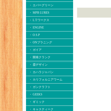
・ エバーグリーン
・ MPB LURES
・ L.T.ワークス
・ ENGINE
・ O.S.P
・ ONプラニング
・ ガイア
・ 開発クランク
・ 霞デザイン
・ カハラジャパン
・ カリフォルニアワーム
・ ガンクラフト
・ GEEKS
・ ギミック
・ キャスティーク