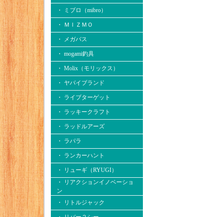
・ ミブロ（mibro）
・ ＭＩＺＭＯ
・ メガバス
・ mogami釣具
・ Molix（モリックス）
・ ヤバイブランド
・ ライブターゲット
・ ラッキークラフト
・ ラッドルアーズ
・ ラパラ
・ ランカーハント
・ リューギ（RYUGI）
・ リアクションイノベーショ
ン
・ リトルジャック