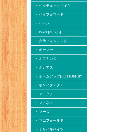
・ ペイチェックベイツ
・ ペイフォワード
・ へドン
・ BeveL(ベベル)
・ 弁天フィッシング
・ ボーマー
・ ホプキンス
・ ボレアス
・ ボトムアップ(BOTTOMUP)
・ ボンバダアグア
・ マドタチ
・ マドネス
・ マーズ
・ マニフォールド
・ ミサイルベイツ