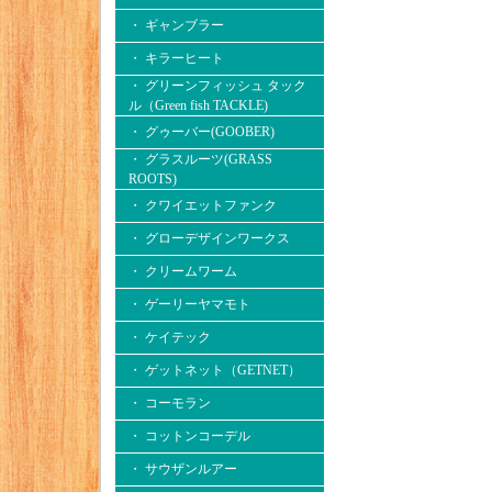
・ ギャンブラー
・ キラーヒート
・ グリーンフィッシュ タック
ル（Green fish TACKLE)
・ グゥーバー(GOOBER)
・ グラスルーツ(GRASS
ROOTS)
・ クワイエットファンク
・ グローデザインワークス
・ クリームワーム
・ ゲーリーヤマモト
・ ケイテック
・ ゲットネット（GETNET）
・ コーモラン
・ コットンコーデル
・ サウザンルアー