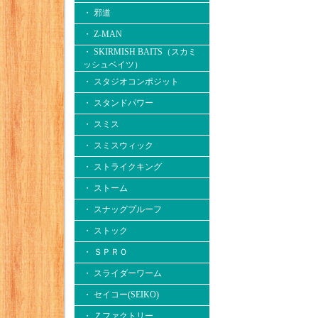
・ 邪道
・ Z-MAN
・ SKIRMISH BAITS（スカミ
ッシュベイツ）
・ スタジオコンポジット
・ スタンドパワー
・ スミス
・ スミスウィック
・ ストライクキング
・ ストーム
・ スナッグプルーフ
・ ストック
・ ＳＰＲＯ
・ スライダーワーム
・ セイコー(SEIKO)
・ Ｚファクトリー