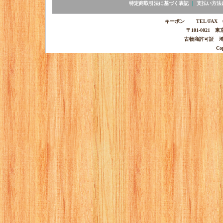
特定商取引法に基づく表記
｜
支払い方法
キーポン TEL/FAX 03-
〒101-0021 
古物商許可証 埼玉
Co