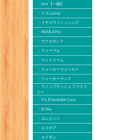
・ issei 【一誠】
・ イズム(ism)
・ イチカワフィッシング
・ IMAKATSU
・ ヴァガボンド
・ ウィーブル
・ ウッドリーム
・ ウォーカーウォーカー
・ ウォーターランド
・ ウィップラッシュ ファクト
リー
・ N.L.R Invincible Lures
・ H.Way
・ エレメンツ
・ エコギア
・ エドモン