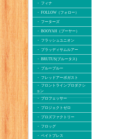
・ フィナ
・ FOLLOW（フォロー）
・ フーターズ
・ BOOYAH（ブーヤー）
・ フラッシュユニオン
・ ブラッディサムルアー
・ BRUTUS(ブルータス)
・ ブルーブルー
・ フレッドアーボガスト
・ フロントラインプロダクシ
ョン
・ プロフェッサー
・ プロジェクトゼロ
・ プロズファクトリー
・ フロッグ
・ ベイトブレス