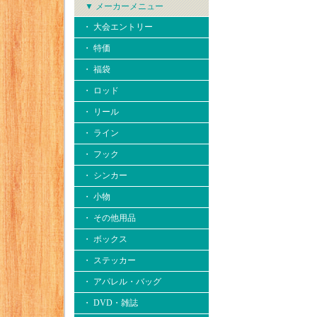
▼ メーカーメニュー
・ 大会エントリー
・ 特価
・ 福袋
・ ロッド
・ リール
・ ライン
・ フック
・ シンカー
・ 小物
・ その他用品
・ ボックス
・ ステッカー
・ アパレル・バッグ
・ DVD・雑誌