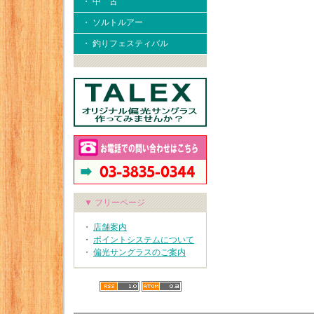
・ 中 古
・ ソルトルアー
・ 釣りフェスティバル
▼ フリーページ
・
店舗案内
・
ポイントシステムについて
・
偏光サングラスのご案内