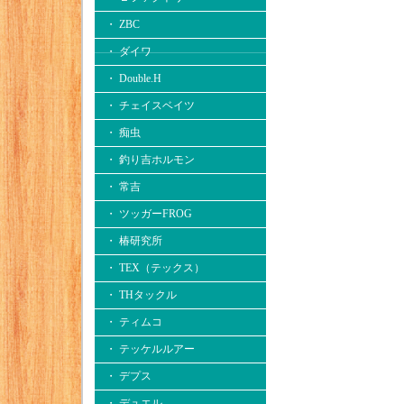
・ ZBC
・ ダイワ
・ Double.H
・ チェイスベイツ
・ 痴虫
・ 釣り吉ホルモン
・ 常吉
・ ツッガーFROG
・ 椿研究所
・ TEX（テックス）
・ THタックル
・ ティムコ
・ テッケルルアー
・ デプス
・ デュエル