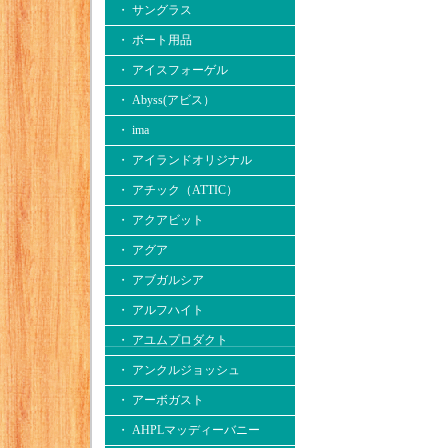
・ サングラス
・ ボート用品
・ アイスフォーゲル
・ Abyss(アビス）
・ ima
・ アイランドオリジナル
・ アチック（ATTIC）
・ アクアビット
・ アグア
・ アブガルシア
・ アルフハイト
・ アユムプロダクト
・ アンクルジョッシュ
・ アーボガスト
・ AHPLマッディーバニー