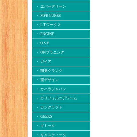
・ エバーグリーン
・ MPB LURES
・ L.T.ワークス
・ ENGINE
・ O.S.P
・ ONプラニング
・ ガイア
・ 開発クランク
・ 霞デザイン
・ カハラジャパン
・ カリフォルニアワーム
・ ガンクラフト
・ GEEKS
・ ギミック
・ キャスティーク