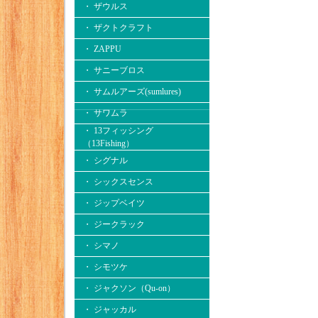
・ ザウルス
・ ザクトクラフト
・ ZAPPU
・ サニーブロス
・ サムルアーズ(sumlures)
・ サワムラ
・ 13フィッシング
（13Fishing）
・ シグナル
・ シックスセンス
・ ジップベイツ
・ ジークラック
・ シマノ
・ シモツケ
・ ジャクソン（Qu-on）
・ ジャッカル