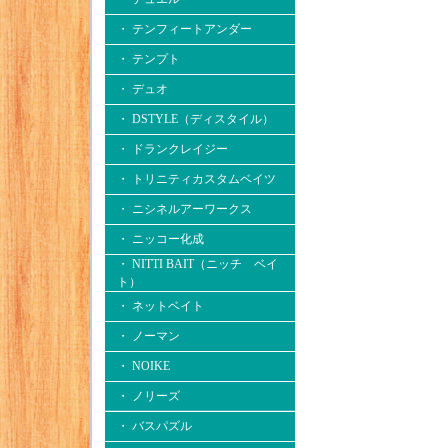
・ テンフィートアンダー
・ テンプト
・ デュオ
・ DSTYLE（ディスタイル）
・ ドランクレイジー
・ トリニティカスタムベイツ
・ ニシネルアーワークス
・ ニッコー化成
・ NITTI BAIT（ニッチ ベイ
ト）
・ ネットベイト
・ ノーマン
・ NOIKE
・ ノリーズ
・ バスパズル