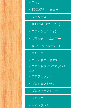
・ フィナ
・ FOLLOW（フォロー）
・ フーターズ
・ BOOYAH（ブーヤー）
・ フラッシュユニオン
・ ブラッディサムルアー
・ BRUTUS(ブルータス)
・ ブルーブルー
・ フレッドアーボガスト
・ フロントラインプロダクシ
ョン
・ プロフェッサー
・ プロジェクトゼロ
・ プロズファクトリー
・ フロッグ
・ ベイトブレス