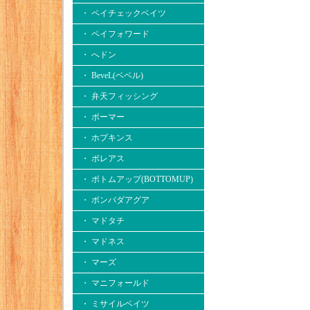
・ ペイチェックベイツ
・ ペイフォワード
・ へドン
・ BeveL(ベベル)
・ 弁天フィッシング
・ ボーマー
・ ホプキンス
・ ボレアス
・ ボトムアップ(BOTTOMUP)
・ ボンバダアグア
・ マドタチ
・ マドネス
・ マーズ
・ マニフォールド
・ ミサイルベイツ