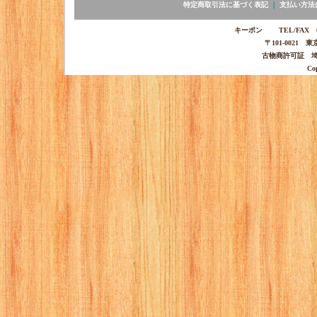
特定商取引法に基づく表記
｜
支払い方法
キーポン TEL/FAX 03-
〒101-0021 
古物商許可証 埼玉
Co