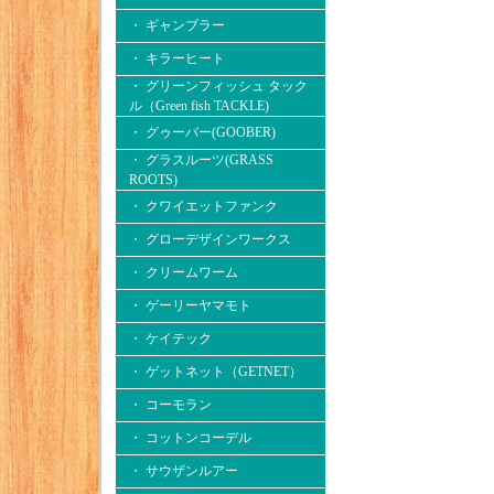
・ ギャンブラー
・ キラーヒート
・ グリーンフィッシュ タック
ル（Green fish TACKLE)
・ グゥーバー(GOOBER)
・ グラスルーツ(GRASS
ROOTS)
・ クワイエットファンク
・ グローデザインワークス
・ クリームワーム
・ ゲーリーヤマモト
・ ケイテック
・ ゲットネット（GETNET）
・ コーモラン
・ コットンコーデル
・ サウザンルアー