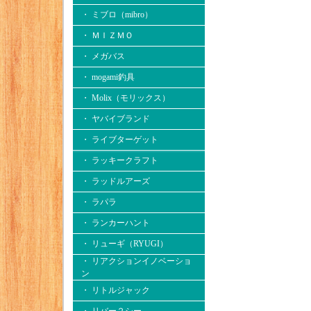
・ ミブロ（mibro）
・ ＭＩＺＭＯ
・ メガバス
・ mogami釣具
・ Molix（モリックス）
・ ヤバイブランド
・ ライブターゲット
・ ラッキークラフト
・ ラッドルアーズ
・ ラパラ
・ ランカーハント
・ リューギ（RYUGI）
・ リアクションイノベーショ
ン
・ リトルジャック