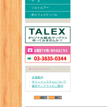
・ 中 古
・ ソルトルアー
・ 釣りフェスティバル
▼ フリーページ
・
店舗案内
・
ポイントシステムについて
・
偏光サングラスのご案内