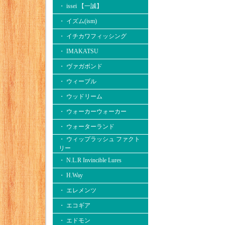
・ issei 【一誠】
・ イズム(ism)
・ イチカワフィッシング
・ IMAKATSU
・ ヴァガボンド
・ ウィーブル
・ ウッドリーム
・ ウォーカーウォーカー
・ ウォーターランド
・ ウィップラッシュ ファクト
リー
・ N.L.R Invincible Lures
・ H.Way
・ エレメンツ
・ エコギア
・ エドモン