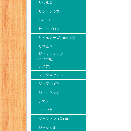
・ ザウルス
・ ザクトクラフト
・ ZAPPU
・ サニーブロス
・ サムルアーズ(sumlures)
・ サワムラ
・ 13フィッシング
（13Fishing）
・ シグナル
・ シックスセンス
・ ジップベイツ
・ ジークラック
・ シマノ
・ シモツケ
・ ジャクソン（Qu-on）
・ ジャッカル