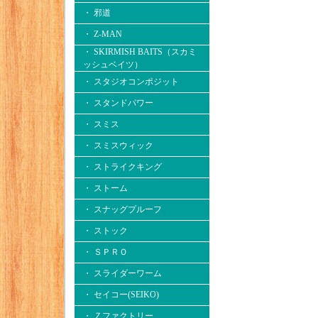
・ 邪道
・ Z-MAN
・ SKIRMISH BAITS（スカミ
ッシュベイツ）
・ スタジオコンポジット
・ スタンドパワー
・ スミス
・ スミスウィック
・ ストライクキング
・ ストーム
・ スナッグプルーフ
・ ストック
・ ＳＰＲＯ
・ スライダーワーム
・ セイコー(SEIKO)
・ Ｚファクトリー