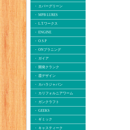
・ エバーグリーン
・ MPB LURES
・ L.T.ワークス
・ ENGINE
・ O.S.P
・ ONプラニング
・ ガイア
・ 開発クランク
・ 霞デザイン
・ カハラジャパン
・ カリフォルニアワーム
・ ガンクラフト
・ GEEKS
・ ギミック
・ キャスティーク