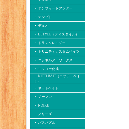
・ テンフィートアンダー
・ テンプト
・ デュオ
・ DSTYLE（ディスタイル）
・ ドランクレイジー
・ トリニティカスタムベイツ
・ ニシネルアーワークス
・ ニッコー化成
・ NITTI BAIT（ニッチ ベイ
ト）
・ ネットベイト
・ ノーマン
・ NOIKE
・ ノリーズ
・ バスパズル