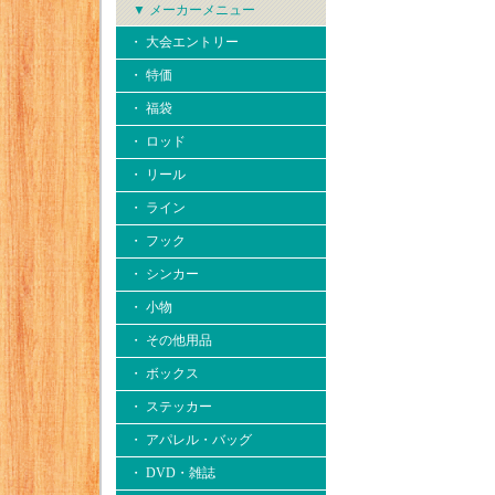
▼ メーカーメニュー
・ 大会エントリー
・ 特価
・ 福袋
・ ロッド
・ リール
・ ライン
・ フック
・ シンカー
・ 小物
・ その他用品
・ ボックス
・ ステッカー
・ アパレル・バッグ
・ DVD・雑誌