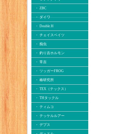
・ ZBC
・ ダイワ
・ Double.H
・ チェイスベイツ
・ 痴虫
・ 釣り吉ホルモン
・ 常吉
・ ツッガーFROG
・ 椿研究所
・ TEX（テックス）
・ THタックル
・ ティムコ
・ テッケルルアー
・ デプス
・ デュエル