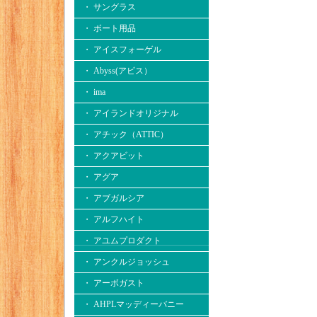
・ サングラス
・ ボート用品
・ アイスフォーゲル
・ Abyss(アビス）
・ ima
・ アイランドオリジナル
・ アチック（ATTIC）
・ アクアビット
・ アグア
・ アブガルシア
・ アルフハイト
・ アユムプロダクト
・ アンクルジョッシュ
・ アーボガスト
・ AHPLマッディーバニー