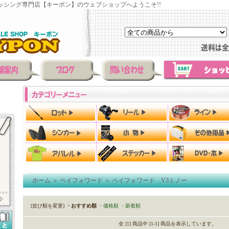
ッシング専門店【キーポン】のウェブショップへようこそ!!
ホーム
＞
ペイフォワード
＞
ペイフォワード V3ミノー
[並び順を変更]
・おすすめ順
・価格順
・新着順
全 [1] 商品中 [1-1] 商品を表示しています。