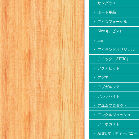
・ サングラス
・ ボート用品
・ アイスフォーゲル
・ Abyss(アビス）
・ ima
・ アイランドオリジナル
・ アチック（ATTIC）
・ アクアビット
・ アグア
・ アブガルシア
・ アルフハイト
・ アユムプロダクト
・ アンクルジョッシュ
・ アーボガスト
・ AHPLマッディーバニー