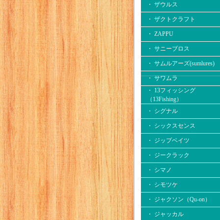
・ ザウルス
・ ザクトクラフト
・ ZAPPU
・ サニーブロス
・ サムルアーズ(sumlures)
・ サワムラ
・ 13フィッシング
（13Fishing）
・ シグナル
・ シックスセンス
・ ジップベイツ
・ ジークラック
・ シマノ
・ シモツケ
・ ジャクソン（Qu-on）
・ ジャッカル