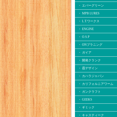
・ エバーグリーン
・ MPB LURES
・ L.T.ワークス
・ ENGINE
・ O.S.P
・ ONプラニング
・ ガイア
・ 開発クランク
・ 霞デザイン
・ カハラジャパン
・ カリフォルニアワーム
・ ガンクラフト
・ GEEKS
・ ギミック
・ キャスティーク