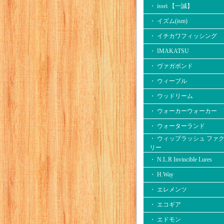
・ issei 【一誠】
・ イズム(ism)
・ イチカワフィッシング
・ IMAKATSU
・ ヴァガボンド
・ ウィーブル
・ ウッドリーム
・ ウォーカーウォーカー
・ ウォーターランド
・ ウィップラッシュ ファ
リー
・ N.L.R Invincible Lures
・ H.Way
・ エレメンツ
・ エコギア
・ エドモン