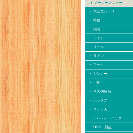
▼ メーカーメニュー
・ 大会エントリー
・ 特価
・ 福袋
・ ロッド
・ リール
・ ライン
・ フック
・ シンカー
・ 小物
・ その他用品
・ ボックス
・ ステッカー
・ アパレル・バッグ
・ DVD・雑誌