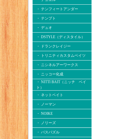
・ テンフィートアンダー
・ テンプト
・ デュオ
・ DSTYLE（ディスタイル）
・ ドランクレイジー
・ トリニティカスタムベイツ
・ ニシネルアーワークス
・ ニッコー化成
・ NITTI BAIT（ニッチ ベイ
ト）
・ ネットベイト
・ ノーマン
・ NOIKE
・ ノリーズ
・ バスパズル