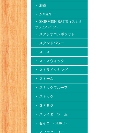
・ 邪道
・ Z-MAN
・ SKIRMISH BAITS（スカミ
ッシュベイツ）
・ スタジオコンポジット
・ スタンドパワー
・ スミス
・ スミスウィック
・ ストライクキング
・ ストーム
・ スナッグプルーフ
・ ストック
・ ＳＰＲＯ
・ スライダーワーム
・ セイコー(SEIKO)
・ Ｚファクトリー