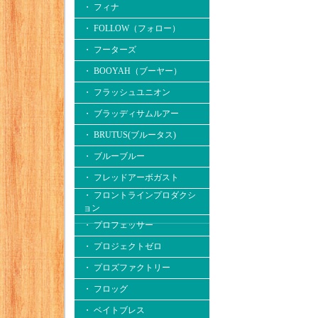
・ フィナ
・ FOLLOW（フォロー）
・ フーターズ
・ BOOYAH（ブーヤー）
・ フラッシュユニオン
・ ブラッディサムルアー
・ BRUTUS(ブルータス)
・ ブルーブルー
・ フレッドアーボガスト
・ フロントラインプロダクシ
ョン
・ プロフェッサー
・ プロジェクトゼロ
・ プロズファクトリー
・ フロッグ
・ ベイトブレス