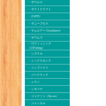
・ ザウルス
・ ザクトクラフト
・ ZAPPU
・ サニーブロス
・ サムルアーズ(sumlures)
・ サワムラ
・ 13フィッシング
（13Fishing）
・ シグナル
・ シックスセンス
・ ジップベイツ
・ ジークラック
・ シマノ
・ シモツケ
・ ジャクソン（Qu-on）
・ ジャッカル