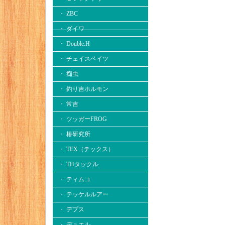
・ ZBC
・ ダイワ
・ Double.H
・ チェイスベイツ
・ 痴虫
・ 釣り吉ホルモン
・ 常吉
・ ツッガーFROG
・ 椿研究所
・ TEX（テックス）
・ THタックル
・ ティムコ
・ テッケルルアー
・ デプス
・ デュエル