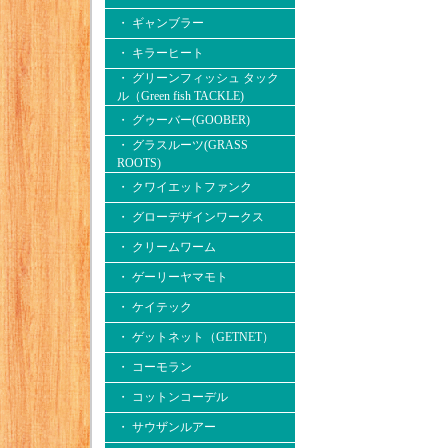
・ ギャンブラー
・ キラーヒート
・ グリーンフィッシュ タック
ル（Green fish TACKLE)
・ グゥーバー(GOOBER)
・ グラスルーツ(GRASS
ROOTS)
・ クワイエットファンク
・ グローデザインワークス
・ クリームワーム
・ ゲーリーヤマモト
・ ケイテック
・ ゲットネット（GETNET）
・ コーモラン
・ コットンコーデル
・ サウザンルアー