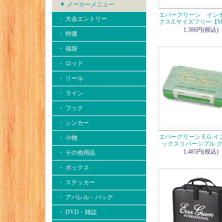
▼ メーカーメニュー
エバーグリーン イン
・ 大会エントリー
クス/Lサイズフリー【M
1,386円(税込)
・ 特価
・ 福袋
・ ロッド
・ リール
・ ライン
・ フック
・ シンカー
エバーグリーン E.G.
・ 小物
ックスリバーシブル 
1,485円(税込)
・ その他用品
・ ボックス
・ ステッカー
・ アパレル・バッグ
・ DVD・雑誌