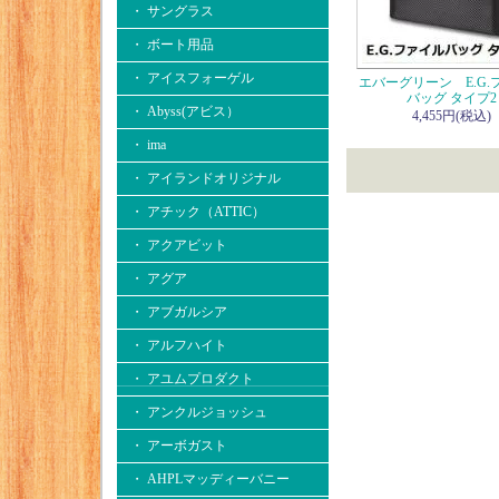
・ サングラス
・ ボート用品
・ アイスフォーゲル
エバーグリーン E.G.
バッグ タイプ2
・ Abyss(アビス）
4,455円(税込)
・ ima
・ アイランドオリジナル
・ アチック（ATTIC）
・ アクアビット
・ アグア
・ アブガルシア
・ アルフハイト
・ アユムプロダクト
・ アンクルジョッシュ
・ アーボガスト
・ AHPLマッディーバニー