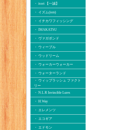
・ issei 【一誠】
・ イズム(ism)
・ イチカワフィッシング
・ IMAKATSU
・ ヴァガボンド
・ ウィーブル
・ ウッドリーム
・ ウォーカーウォーカー
・ ウォーターランド
・ ウィップラッシュ ファクト
リー
・ N.L.R Invincible Lures
・ H.Way
・ エレメンツ
・ エコギア
・ エドモン