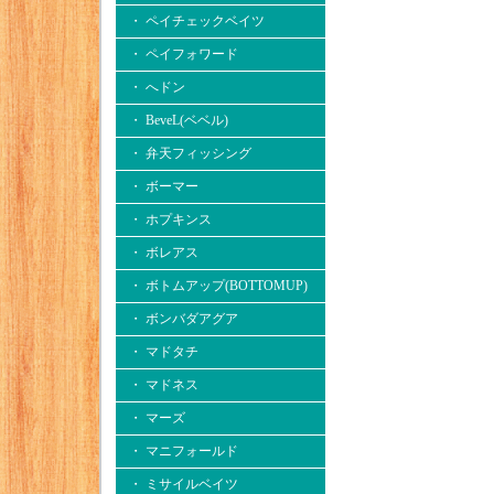
・ ペイチェックベイツ
・ ペイフォワード
・ へドン
・ BeveL(ベベル)
・ 弁天フィッシング
・ ボーマー
・ ホプキンス
・ ボレアス
・ ボトムアップ(BOTTOMUP)
・ ボンバダアグア
・ マドタチ
・ マドネス
・ マーズ
・ マニフォールド
・ ミサイルベイツ