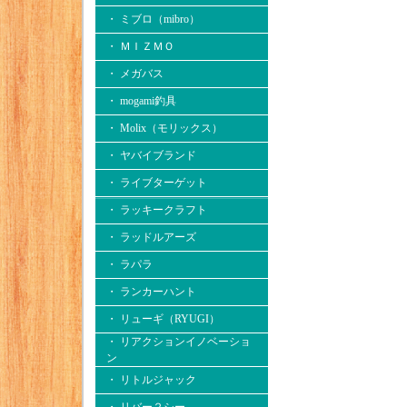
・ ミブロ（mibro）
・ ＭＩＺＭＯ
・ メガバス
・ mogami釣具
・ Molix（モリックス）
・ ヤバイブランド
・ ライブターゲット
・ ラッキークラフト
・ ラッドルアーズ
・ ラパラ
・ ランカーハント
・ リューギ（RYUGI）
・ リアクションイノベーショ
ン
・ リトルジャック