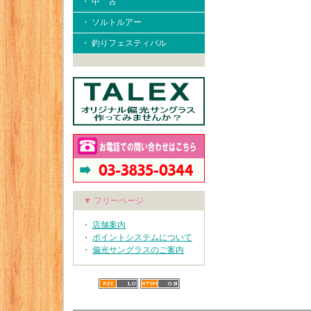
・ 中 古
・ ソルトルアー
・ 釣りフェスティバル
▼ フリーページ
・
店舗案内
・
ポイントシステムについて
・
偏光サングラスのご案内