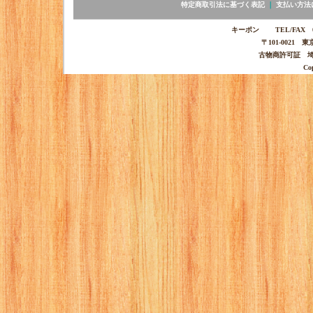
特定商取引法に基づく表記
｜
支払い方法
キーポン TEL/FAX 03-
〒101-0021 
古物商許可証 埼玉
Co