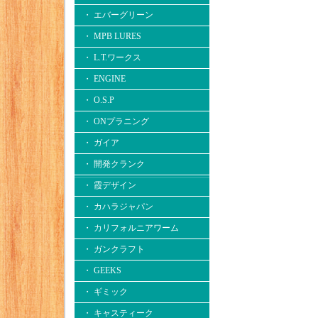
・ エバーグリーン
・ MPB LURES
・ L.T.ワークス
・ ENGINE
・ O.S.P
・ ONプラニング
・ ガイア
・ 開発クランク
・ 霞デザイン
・ カハラジャパン
・ カリフォルニアワーム
・ ガンクラフト
・ GEEKS
・ ギミック
・ キャスティーク