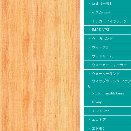
・ issei 【一誠】
・ イズム(ism)
・ イチカワフィッシング
・ IMAKATSU
・ ヴァガボンド
・ ウィーブル
・ ウッドリーム
・ ウォーカーウォーカー
・ ウォーターランド
・ ウィップラッシュ ファ
リー
・ N.L.R Invincible Lures
・ H.Way
・ エレメンツ
・ エコギア
・ エドモン