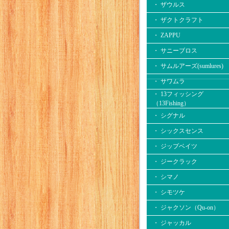
・ ザウルス
・ ザクトクラフト
・ ZAPPU
・ サニーブロス
・ サムルアーズ(sumlures)
・ サワムラ
・ 13フィッシング
（13Fishing）
・ シグナル
・ シックスセンス
・ ジップベイツ
・ ジークラック
・ シマノ
・ シモツケ
・ ジャクソン（Qu-on）
・ ジャッカル