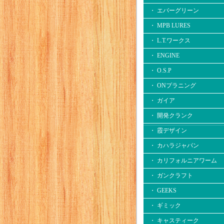
・ エバーグリーン
・ MPB LURES
・ L.T.ワークス
・ ENGINE
・ O.S.P
・ ONプラニング
・ ガイア
・ 開発クランク
・ 霞デザイン
・ カハラジャパン
・ カリフォルニアワーム
・ ガンクラフト
・ GEEKS
・ ギミック
・ キャスティーク