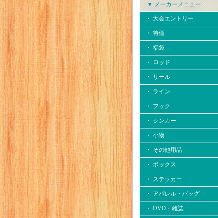
▼ メーカーメニュー
・ 大会エントリー
・ 特価
・ 福袋
・ ロッド
・ リール
・ ライン
・ フック
・ シンカー
・ 小物
・ その他用品
・ ボックス
・ ステッカー
・ アパレル・バッグ
・ DVD・雑誌