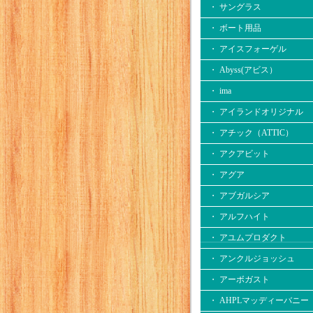
・ サングラス
・ ボート用品
・ アイスフォーゲル
・ Abyss(アビス）
・ ima
・ アイランドオリジナル
・ アチック（ATTIC）
・ アクアビット
・ アグア
・ アブガルシア
・ アルフハイト
・ アユムプロダクト
・ アンクルジョッシュ
・ アーボガスト
・ AHPLマッディーバニー