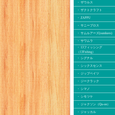
・ ザウルス
・ ザクトクラフト
・ ZAPPU
・ サニーブロス
・ サムルアーズ(sumlures)
・ サワムラ
・ 13フィッシング
（13Fishing）
・ シグナル
・ シックスセンス
・ ジップベイツ
・ ジークラック
・ シマノ
・ シモツケ
・ ジャクソン（Qu-on）
・ ジャッカル