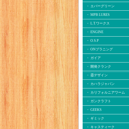
・ エバーグリーン
・ MPB LURES
・ L.T.ワークス
・ ENGINE
・ O.S.P
・ ONプラニング
・ ガイア
・ 開発クランク
・ 霞デザイン
・ カハラジャパン
・ カリフォルニアワーム
・ ガンクラフト
・ GEEKS
・ ギミック
・ キャスティーク