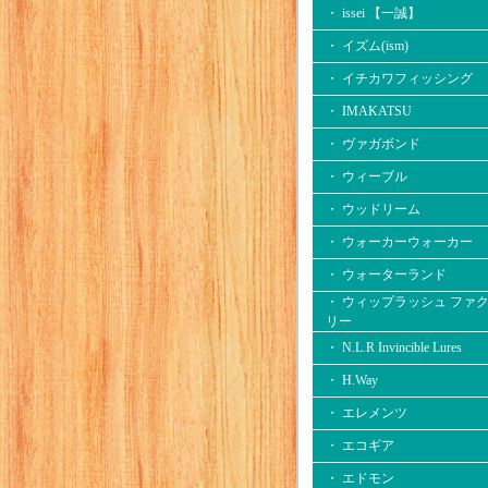
・ issei 【一誠】
・ イズム(ism)
・ イチカワフィッシング
・ IMAKATSU
・ ヴァガボンド
・ ウィーブル
・ ウッドリーム
・ ウォーカーウォーカー
・ ウォーターランド
・ ウィップラッシュ ファ
リー
・ N.L.R Invincible Lures
・ H.Way
・ エレメンツ
・ エコギア
・ エドモン