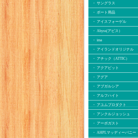
・ サングラス
・ ボート用品
・ アイスフォーゲル
・ Abyss(アビス）
・ ima
・ アイランドオリジナル
・ アチック（ATTIC）
・ アクアビット
・ アグア
・ アブガルシア
・ アルフハイト
・ アユムプロダクト
・ アンクルジョッシュ
・ アーボガスト
・ AHPLマッディーバニー