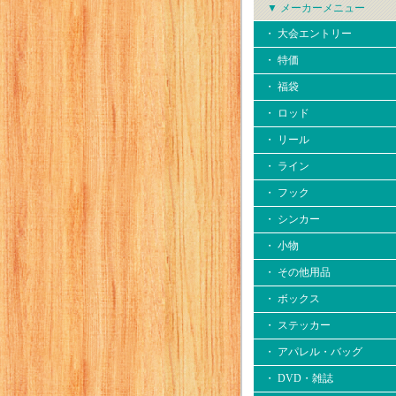
▼ メーカーメニュー
・ 大会エントリー
・ 特価
・ 福袋
・ ロッド
・ リール
・ ライン
・ フック
・ シンカー
・ 小物
・ その他用品
・ ボックス
・ ステッカー
・ アパレル・バッグ
・ DVD・雑誌