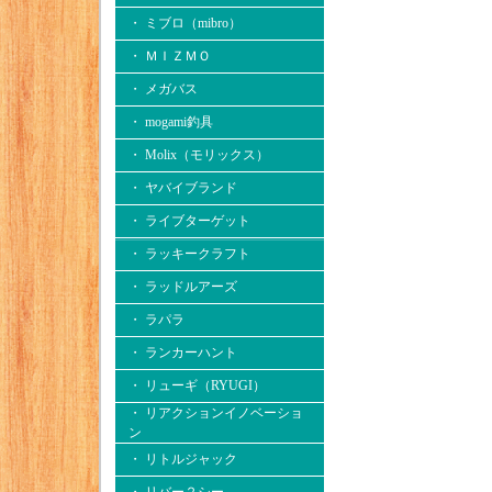
・ ミブロ（mibro）
・ ＭＩＺＭＯ
・ メガバス
・ mogami釣具
・ Molix（モリックス）
・ ヤバイブランド
・ ライブターゲット
・ ラッキークラフト
・ ラッドルアーズ
・ ラパラ
・ ランカーハント
・ リューギ（RYUGI）
・ リアクションイノベーショ
ン
・ リトルジャック