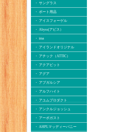
・ サングラス
・ ボート用品
・ アイスフォーゲル
・ Abyss(アビス）
・ ima
・ アイランドオリジナル
・ アチック（ATTIC）
・ アクアビット
・ アグア
・ アブガルシア
・ アルフハイト
・ アユムプロダクト
・ アンクルジョッシュ
・ アーボガスト
・ AHPLマッディーバニー