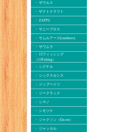
・ ザウルス
・ ザクトクラフト
・ ZAPPU
・ サニーブロス
・ サムルアーズ(sumlures)
・ サワムラ
・ 13フィッシング
（13Fishing）
・ シグナル
・ シックスセンス
・ ジップベイツ
・ ジークラック
・ シマノ
・ シモツケ
・ ジャクソン（Qu-on）
・ ジャッカル