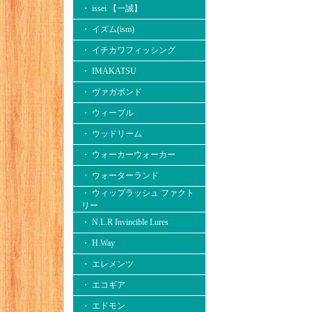
・ issei 【一誠】
・ イズム(ism)
・ イチカワフィッシング
・ IMAKATSU
・ ヴァガボンド
・ ウィーブル
・ ウッドリーム
・ ウォーカーウォーカー
・ ウォーターランド
・ ウィップラッシュ ファクト
リー
・ N.L.R Invincible Lures
・ H.Way
・ エレメンツ
・ エコギア
・ エドモン