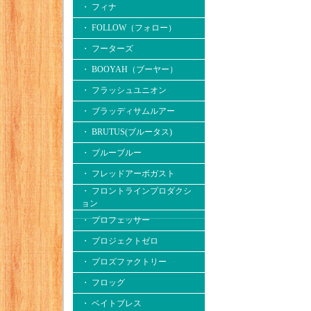
・ フィナ
・ FOLLOW（フォロー）
・ フーターズ
・ BOOYAH（ブーヤー）
・ フラッシュユニオン
・ ブラッディサムルアー
・ BRUTUS(ブルータス)
・ ブルーブルー
・ フレッドアーボガスト
・ フロントラインプロダクシ
ョン
・ プロフェッサー
・ プロジェクトゼロ
・ プロズファクトリー
・ フロッグ
・ ベイトブレス