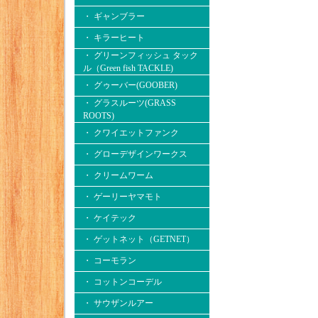
・ ギャンブラー
・ キラーヒート
・ グリーンフィッシュ タック
ル（Green fish TACKLE)
・ グゥーバー(GOOBER)
・ グラスルーツ(GRASS
ROOTS)
・ クワイエットファンク
・ グローデザインワークス
・ クリームワーム
・ ゲーリーヤマモト
・ ケイテック
・ ゲットネット（GETNET）
・ コーモラン
・ コットンコーデル
・ サウザンルアー