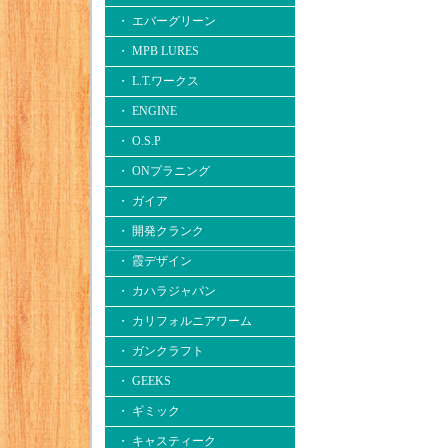
・ エバーグリーン
・ MPB LURES
・ L.T.ワークス
・ ENGINE
・ O.S.P
・ ONプラニング
・ ガイア
・ 開発クランク
・ 霞デザイン
・ カハラジャパン
・ カリフォルニアワーム
・ ガンクラフト
・ GEEKS
・ ギミック
・ キャスティーク