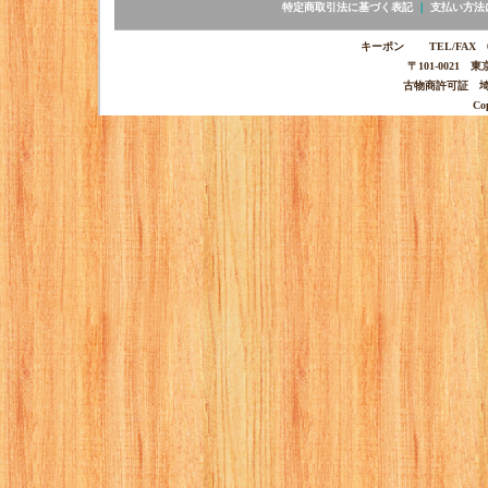
特定商取引法に基づく表記
｜
支払い方法
キーポン TEL/FAX 03-
〒101-0021 
古物商許可証 埼玉
Co