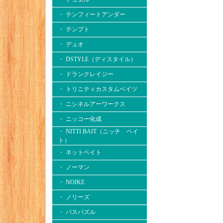
・ テンフィートアンダー
・ テンプト
・ デュオ
・ DSTYLE（ディスタイル）
・ ドランクレイジー
・ トリニティカスタムベイツ
・ ニシネルアーワークス
・ ニッコー化成
・ NITTI BAIT（ニッチ ベイ
ト）
・ ネットベイト
・ ノーマン
・ NOIKE
・ ノリーズ
・ バスパズル