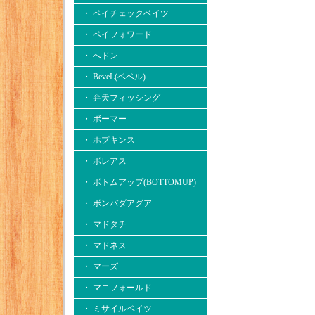
・ ペイチェックベイツ
・ ペイフォワード
・ へドン
・ BeveL(ベベル)
・ 弁天フィッシング
・ ボーマー
・ ホプキンス
・ ボレアス
・ ボトムアップ(BOTTOMUP)
・ ボンバダアグア
・ マドタチ
・ マドネス
・ マーズ
・ マニフォールド
・ ミサイルベイツ