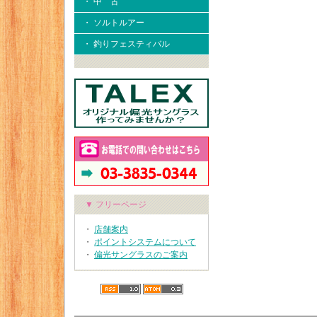
・ 中 古
・ ソルトルアー
・ 釣りフェスティバル
▼ フリーページ
・
店舗案内
・
ポイントシステムについて
・
偏光サングラスのご案内