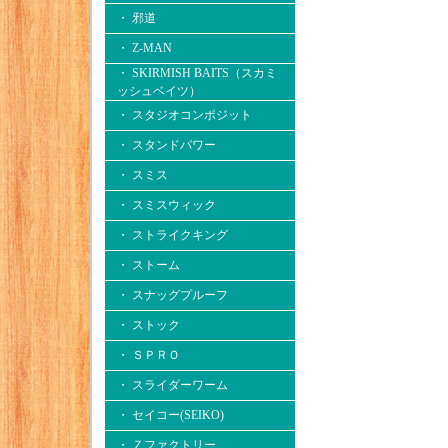
・ 邪道
・ Z-MAN
・ SKIRMISH BAITS（スカミ
ッシュベイツ）
・ スタジオコンポジット
・ スタンドパワー
・ スミス
・ スミスウィック
・ ストライクキング
・ ストーム
・ スナッグプルーフ
・ ストック
・ ＳＰＲＯ
・ スライダーワーム
・ セイコー(SEIKO)
・ Ｚファクトリー