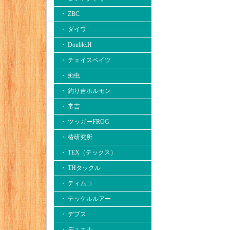
・ ZBC
・ ダイワ
・ Double.H
・ チェイスベイツ
・ 痴虫
・ 釣り吉ホルモン
・ 常吉
・ ツッガーFROG
・ 椿研究所
・ TEX（テックス）
・ THタックル
・ ティムコ
・ テッケルルアー
・ デプス
・ デュエル