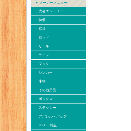
▼ メーカーメニュー
・ 大会エントリー
・ 特価
・ 福袋
・ ロッド
・ リール
・ ライン
・ フック
・ シンカー
・ 小物
・ その他用品
・ ボックス
・ ステッカー
・ アパレル・バッグ
・ DVD・雑誌