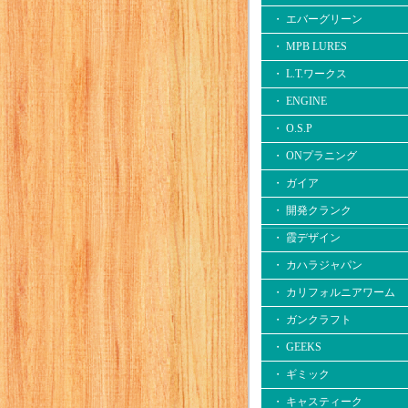
・ エバーグリーン
・ MPB LURES
・ L.T.ワークス
・ ENGINE
・ O.S.P
・ ONプラニング
・ ガイア
・ 開発クランク
・ 霞デザイン
・ カハラジャパン
・ カリフォルニアワーム
・ ガンクラフト
・ GEEKS
・ ギミック
・ キャスティーク