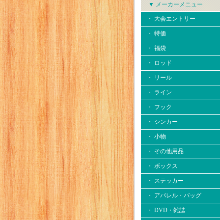
▼ メーカーメニュー
・ 大会エントリー
・ 特価
・ 福袋
・ ロッド
・ リール
・ ライン
・ フック
・ シンカー
・ 小物
・ その他用品
・ ボックス
・ ステッカー
・ アパレル・バッグ
・ DVD・雑誌