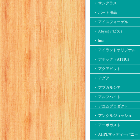
・ サングラス
・ ボート用品
・ アイスフォーゲル
・ Abyss(アビス）
・ ima
・ アイランドオリジナル
・ アチック（ATTIC）
・ アクアビット
・ アグア
・ アブガルシア
・ アルフハイト
・ アユムプロダクト
・ アンクルジョッシュ
・ アーボガスト
・ AHPLマッディーバニー