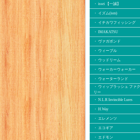
・ issei 【一誠】
・ イズム(ism)
・ イチカワフィッシング
・ IMAKATSU
・ ヴァガボンド
・ ウィーブル
・ ウッドリーム
・ ウォーカーウォーカー
・ ウォーターランド
・ ウィップラッシュ ファ
リー
・ N.L.R Invincible Lures
・ H.Way
・ エレメンツ
・ エコギア
・ エドモン