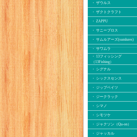
・ ザウルス
・ ザクトクラフト
・ ZAPPU
・ サニーブロス
・ サムルアーズ(sumlures)
・ サワムラ
・ 13フィッシング
（13Fishing）
・ シグナル
・ シックスセンス
・ ジップベイツ
・ ジークラック
・ シマノ
・ シモツケ
・ ジャクソン（Qu-on）
・ ジャッカル