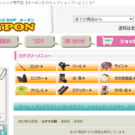
ッシング専門店【キーポン】のウェブショップへようこそ!!
ホーム
＞
ガンクラフト
＞
ガンクラフト ジョインテッドクロー スペ
[並び順を変更]
・おすすめ順
・価格順
・新着順
全 [1] 商品中 [1-1] 商品を表示しています。