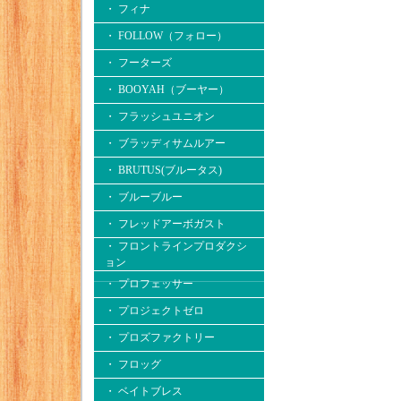
・ フィナ
・ FOLLOW（フォロー）
・ フーターズ
・ BOOYAH（ブーヤー）
・ フラッシュユニオン
・ ブラッディサムルアー
・ BRUTUS(ブルータス)
・ ブルーブルー
・ フレッドアーボガスト
・ フロントラインプロダクシ
ョン
・ プロフェッサー
・ プロジェクトゼロ
・ プロズファクトリー
・ フロッグ
・ ベイトブレス