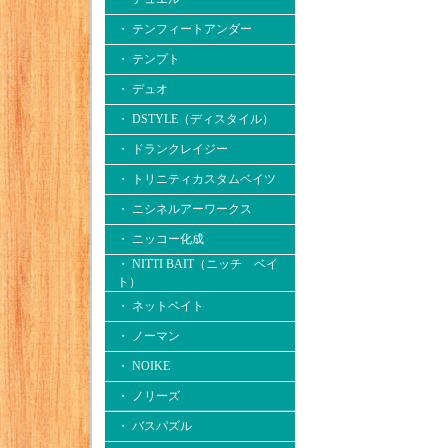
・ テンフィートアンダー
・ テンプト
・ デュオ
・ DSTYLE（ディスタイル）
・ ドランクレイジー
・ トリニティカスタムベイツ
・ ニシネルアーワークス
・ ニッコー化成
・ NITTI BAIT（ニッチ ベイ
ト）
・ ネットベイト
・ ノーマン
・ NOIKE
・ ノリーズ
・ バスパズル