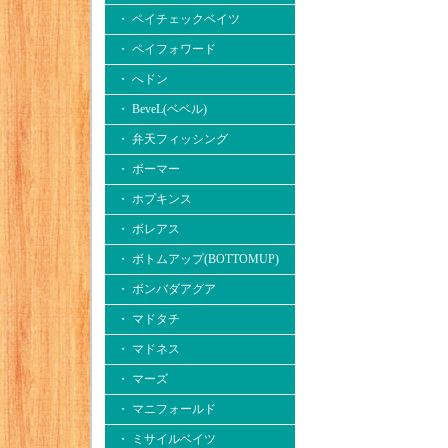
・ ペイチェックベイツ
・ ペイフォワード
・ へドン
・ BeveL(ベベル)
・ 弁天フィッシング
・ ボーマー
・ ホプキンス
・ ボレアス
・ ボトムアップ(BOTTOMUP)
・ ボンバダアグア
・ マドタチ
・ マドネス
・ マーズ
・ マニフォールド
・ ミサイルベイツ