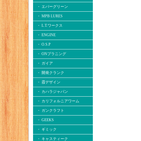
・ エバーグリーン
・ MPB LURES
・ L.T.ワークス
・ ENGINE
・ O.S.P
・ ONプラニング
・ ガイア
・ 開発クランク
・ 霞デザイン
・ カハラジャパン
・ カリフォルニアワーム
・ ガンクラフト
・ GEEKS
・ ギミック
・ キャスティーク