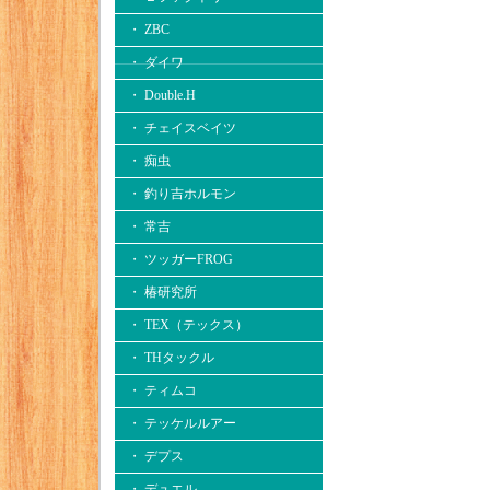
・ ZBC
・ ダイワ
・ Double.H
・ チェイスベイツ
・ 痴虫
・ 釣り吉ホルモン
・ 常吉
・ ツッガーFROG
・ 椿研究所
・ TEX（テックス）
・ THタックル
・ ティムコ
・ テッケルルアー
・ デプス
・ デュエル