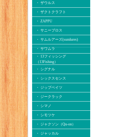
・ ザウルス
・ ザクトクラフト
・ ZAPPU
・ サニーブロス
・ サムルアーズ(sumlures)
・ サワムラ
・ 13フィッシング
（13Fishing）
・ シグナル
・ シックスセンス
・ ジップベイツ
・ ジークラック
・ シマノ
・ シモツケ
・ ジャクソン（Qu-on）
・ ジャッカル