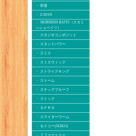
・ 邪道
・ Z-MAN
・ SKIRMISH BAITS（スカミ
ッシュベイツ）
・ スタジオコンポジット
・ スタンドパワー
・ スミス
・ スミスウィック
・ ストライクキング
・ ストーム
・ スナッグプルーフ
・ ストック
・ ＳＰＲＯ
・ スライダーワーム
・ セイコー(SEIKO)
・ Ｚファクトリー