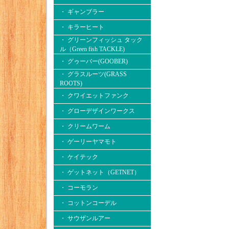
・ ギャンブラー
・ キラーヒート
・ グリーンフィッシュ タック
ル（Green fish TACKLE)
・ グゥーバー(GOOBER)
・ グラスルーツ(GRASS
ROOTS)
・ クワイエットファンク
・ グローデザインワークス
・ クリームワーム
・ ゲーリーヤマモト
・ ケイテック
・ ゲットネット（GETNET）
・ コーモラン
・ コットンコーデル
・ サウザンルアー