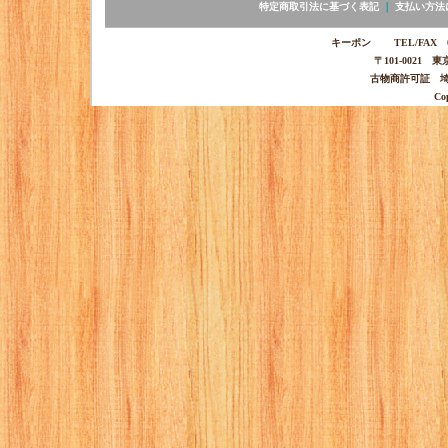
特定商取引法に基づく表記
｜
支払い方法
キーポン TEL/FAX 03-
〒101-0021 
古物商許可証 埼玉
Co