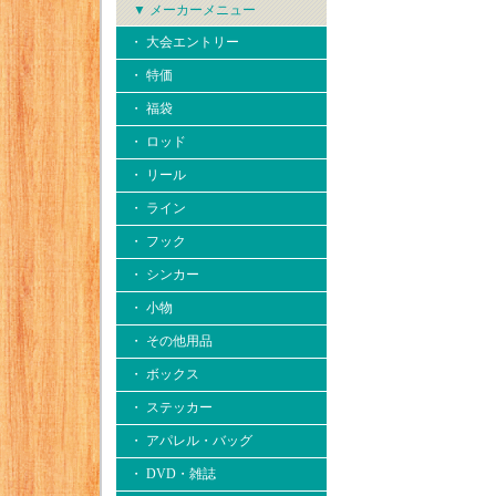
▼ メーカーメニュー
・ 大会エントリー
・ 特価
・ 福袋
・ ロッド
・ リール
・ ライン
・ フック
・ シンカー
・ 小物
・ その他用品
・ ボックス
・ ステッカー
・ アパレル・バッグ
・ DVD・雑誌