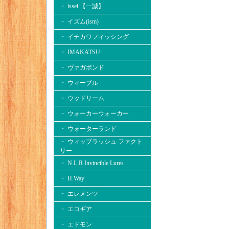
・ issei 【一誠】
・ イズム(ism)
・ イチカワフィッシング
・ IMAKATSU
・ ヴァガボンド
・ ウィーブル
・ ウッドリーム
・ ウォーカーウォーカー
・ ウォーターランド
・ ウィップラッシュ ファクト
リー
・ N.L.R Invincible Lures
・ H.Way
・ エレメンツ
・ エコギア
・ エドモン