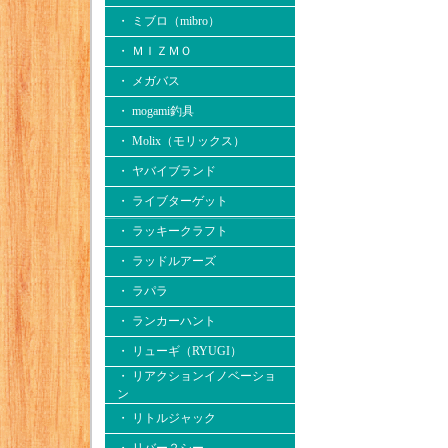
・ ミブロ（mibro）
・ ＭＩＺＭＯ
・ メガバス
・ mogami釣具
・ Molix（モリックス）
・ ヤバイブランド
・ ライブターゲット
・ ラッキークラフト
・ ラッドルアーズ
・ ラパラ
・ ランカーハント
・ リューギ（RYUGI）
・ リアクションイノベーショ
ン
・ リトルジャック