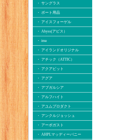
・ サングラス
・ ボート用品
・ アイスフォーゲル
・ Abyss(アビス）
・ ima
・ アイランドオリジナル
・ アチック（ATTIC）
・ アクアビット
・ アグア
・ アブガルシア
・ アルフハイト
・ アユムプロダクト
・ アンクルジョッシュ
・ アーボガスト
・ AHPLマッディーバニー