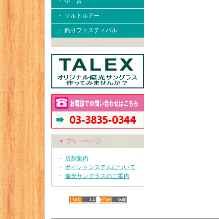
・ 中 古
・ ソルトルアー
・ 釣りフェスティバル
▼ フリーページ
・
店舗案内
・
ポイントシステムについて
・
偏光サングラスのご案内