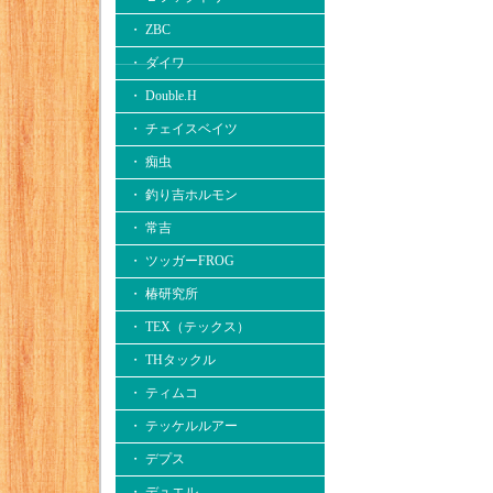
・ ZBC
・ ダイワ
・ Double.H
・ チェイスベイツ
・ 痴虫
・ 釣り吉ホルモン
・ 常吉
・ ツッガーFROG
・ 椿研究所
・ TEX（テックス）
・ THタックル
・ ティムコ
・ テッケルルアー
・ デプス
・ デュエル