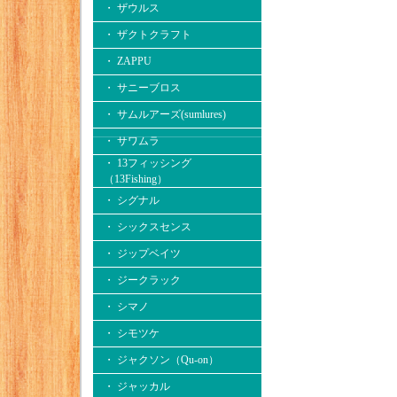
・ ザウルス
・ ザクトクラフト
・ ZAPPU
・ サニーブロス
・ サムルアーズ(sumlures)
・ サワムラ
・ 13フィッシング
（13Fishing）
・ シグナル
・ シックスセンス
・ ジップベイツ
・ ジークラック
・ シマノ
・ シモツケ
・ ジャクソン（Qu-on）
・ ジャッカル