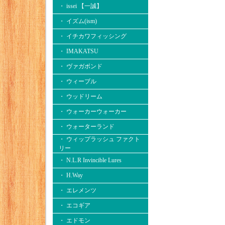
・ issei 【一誠】
・ イズム(ism)
・ イチカワフィッシング
・ IMAKATSU
・ ヴァガボンド
・ ウィーブル
・ ウッドリーム
・ ウォーカーウォーカー
・ ウォーターランド
・ ウィップラッシュ ファクト
リー
・ N.L.R Invincible Lures
・ H.Way
・ エレメンツ
・ エコギア
・ エドモン