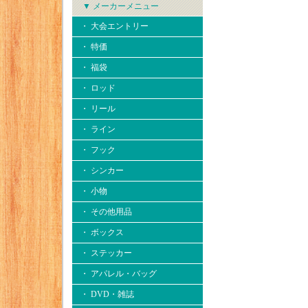
▼ メーカーメニュー
・ 大会エントリー
・ 特価
・ 福袋
・ ロッド
・ リール
・ ライン
・ フック
・ シンカー
・ 小物
・ その他用品
・ ボックス
・ ステッカー
・ アパレル・バッグ
・ DVD・雑誌