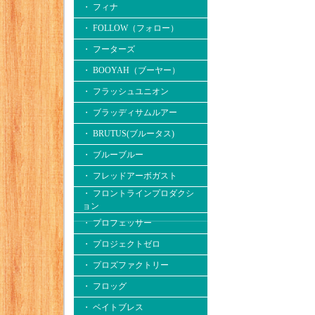
・ フィナ
・ FOLLOW（フォロー）
・ フーターズ
・ BOOYAH（ブーヤー）
・ フラッシュユニオン
・ ブラッディサムルアー
・ BRUTUS(ブルータス)
・ ブルーブルー
・ フレッドアーボガスト
・ フロントラインプロダクシ
ョン
・ プロフェッサー
・ プロジェクトゼロ
・ プロズファクトリー
・ フロッグ
・ ベイトブレス