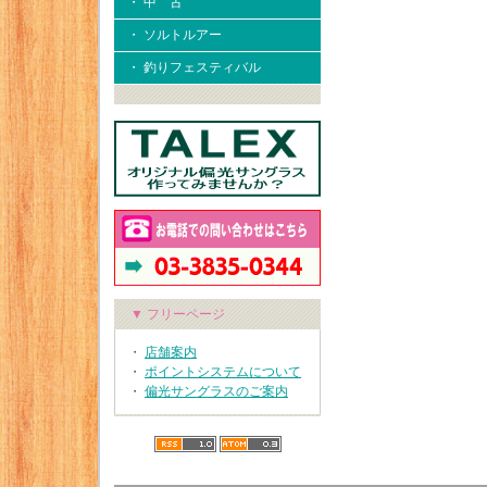
・ 中 古
・ ソルトルアー
・ 釣りフェスティバル
▼ フリーページ
・
店舗案内
・
ポイントシステムについて
・
偏光サングラスのご案内