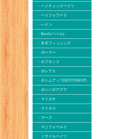
・ ペイチェックベイツ
・ ペイフォワード
・ へドン
・ BeveL(ベベル)
・ 弁天フィッシング
・ ボーマー
・ ホプキンス
・ ボレアス
・ ボトムアップ(BOTTOMUP)
・ ボンバダアグア
・ マドタチ
・ マドネス
・ マーズ
・ マニフォールド
・ ミサイルベイツ