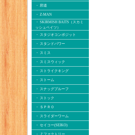
・ 邪道
・ Z-MAN
・ SKIRMISH BAITS（スカミ
ッシュベイツ）
・ スタジオコンポジット
・ スタンドパワー
・ スミス
・ スミスウィック
・ ストライクキング
・ ストーム
・ スナッグプルーフ
・ ストック
・ ＳＰＲＯ
・ スライダーワーム
・ セイコー(SEIKO)
・ Ｚファクトリー