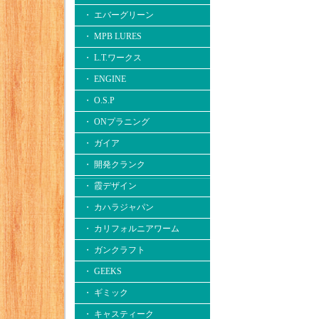
・ エバーグリーン
・ MPB LURES
・ L.T.ワークス
・ ENGINE
・ O.S.P
・ ONプラニング
・ ガイア
・ 開発クランク
・ 霞デザイン
・ カハラジャパン
・ カリフォルニアワーム
・ ガンクラフト
・ GEEKS
・ ギミック
・ キャスティーク