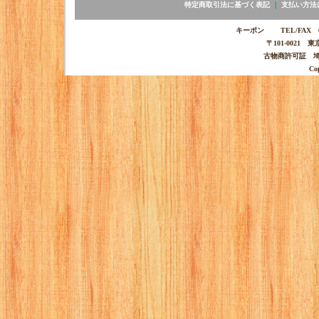
特定商取引法に基づく表記
｜
支払い方法
キーポン TEL/FAX 03-
〒101-0021 
古物商許可証 埼玉
Co