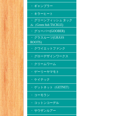
・ ギャンブラー
・ キラーヒート
・ グリーンフィッシュ タック
ル（Green fish TACKLE)
・ グゥーバー(GOOBER)
・ グラスルーツ(GRASS
ROOTS)
・ クワイエットファンク
・ グローデザインワークス
・ クリームワーム
・ ゲーリーヤマモト
・ ケイテック
・ ゲットネット（GETNET）
・ コーモラン
・ コットンコーデル
・ サウザンルアー