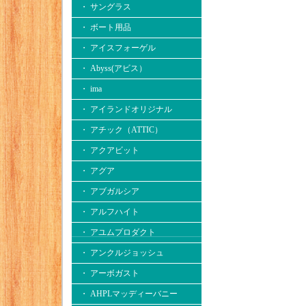
・ サングラス
・ ボート用品
・ アイスフォーゲル
・ Abyss(アビス）
・ ima
・ アイランドオリジナル
・ アチック（ATTIC）
・ アクアビット
・ アグア
・ アブガルシア
・ アルフハイト
・ アユムプロダクト
・ アンクルジョッシュ
・ アーボガスト
・ AHPLマッディーバニー