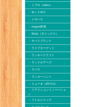
・ ミブロ（mibro）
・ ＭＩＺＭＯ
・ メガバス
・ mogami釣具
・ Molix（モリックス）
・ ヤバイブランド
・ ライブターゲット
・ ラッキークラフト
・ ラッドルアーズ
・ ラパラ
・ ランカーハント
・ リューギ（RYUGI）
・ リアクションイノベーショ
ン
・ リトルジャック