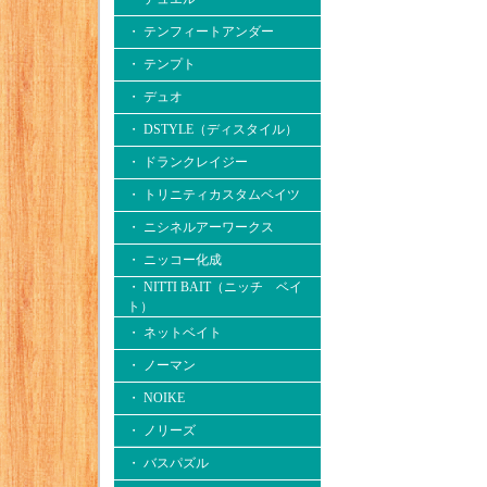
・ テンフィートアンダー
・ テンプト
・ デュオ
・ DSTYLE（ディスタイル）
・ ドランクレイジー
・ トリニティカスタムベイツ
・ ニシネルアーワークス
・ ニッコー化成
・ NITTI BAIT（ニッチ ベイ
ト）
・ ネットベイト
・ ノーマン
・ NOIKE
・ ノリーズ
・ バスパズル