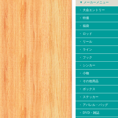
▼ メーカーメニュー
・ 大会エントリー
・ 特価
・ 福袋
・ ロッド
・ リール
・ ライン
・ フック
・ シンカー
・ 小物
・ その他用品
・ ボックス
・ ステッカー
・ アパレル・バッグ
・ DVD・雑誌