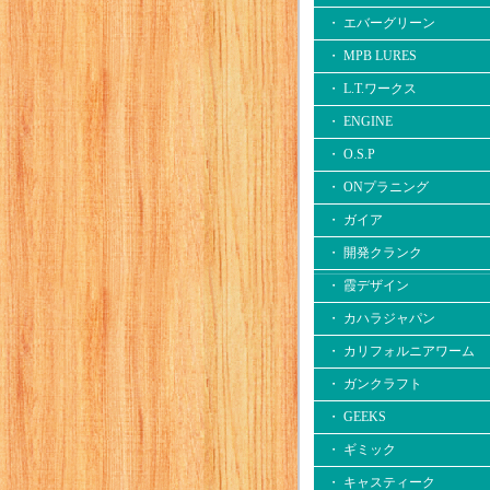
・ エバーグリーン
・ MPB LURES
・ L.T.ワークス
・ ENGINE
・ O.S.P
・ ONプラニング
・ ガイア
・ 開発クランク
・ 霞デザイン
・ カハラジャパン
・ カリフォルニアワーム
・ ガンクラフト
・ GEEKS
・ ギミック
・ キャスティーク