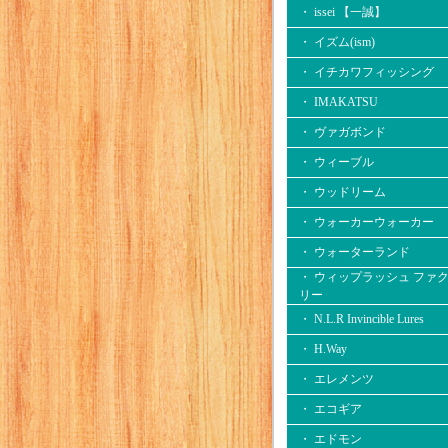
・ issei 【一誠】
・ イズム(ism)
・ イチカワフィッシング
・ IMAKATSU
・ ヴァガボンド
・ ウィーブル
・ ウッドリーム
・ ウォーカーウォーカー
・ ウォーターランド
・ ウィップラッシュ ファ
リー
・ N.L.R Invincible Lures
・ H.Way
・ エレメンツ
・ エコギア
・ エドモン