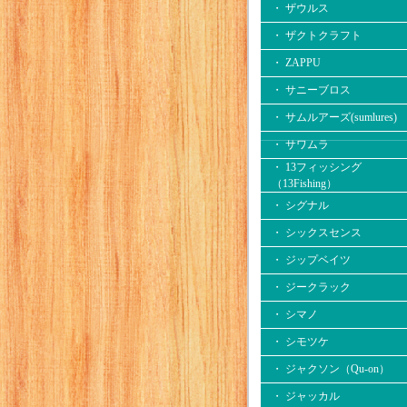
・ ザウルス
・ ザクトクラフト
・ ZAPPU
・ サニーブロス
・ サムルアーズ(sumlures)
・ サワムラ
・ 13フィッシング
（13Fishing）
・ シグナル
・ シックスセンス
・ ジップベイツ
・ ジークラック
・ シマノ
・ シモツケ
・ ジャクソン（Qu-on）
・ ジャッカル