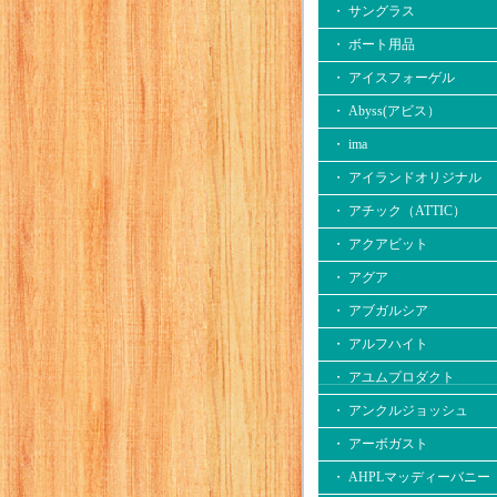
・ サングラス
・ ボート用品
・ アイスフォーゲル
・ Abyss(アビス）
・ ima
・ アイランドオリジナル
・ アチック（ATTIC）
・ アクアビット
・ アグア
・ アブガルシア
・ アルフハイト
・ アユムプロダクト
・ アンクルジョッシュ
・ アーボガスト
・ AHPLマッディーバニー