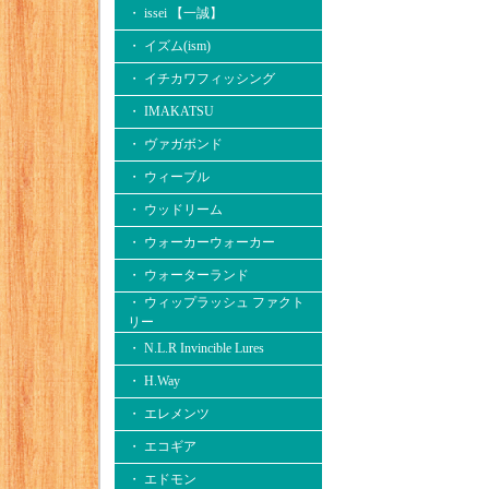
・ issei 【一誠】
・ イズム(ism)
・ イチカワフィッシング
・ IMAKATSU
・ ヴァガボンド
・ ウィーブル
・ ウッドリーム
・ ウォーカーウォーカー
・ ウォーターランド
・ ウィップラッシュ ファクト
リー
・ N.L.R Invincible Lures
・ H.Way
・ エレメンツ
・ エコギア
・ エドモン