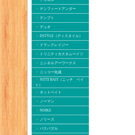
・ テンフィートアンダー
・ テンプト
・ デュオ
・ DSTYLE（ディスタイル）
・ ドランクレイジー
・ トリニティカスタムベイツ
・ ニシネルアーワークス
・ ニッコー化成
・ NITTI BAIT（ニッチ ベイ
ト）
・ ネットベイト
・ ノーマン
・ NOIKE
・ ノリーズ
・ バスパズル