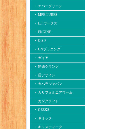
・ エバーグリーン
・ MPB LURES
・ L.T.ワークス
・ ENGINE
・ O.S.P
・ ONプラニング
・ ガイア
・ 開発クランク
・ 霞デザイン
・ カハラジャパン
・ カリフォルニアワーム
・ ガンクラフト
・ GEEKS
・ ギミック
・ キャスティーク