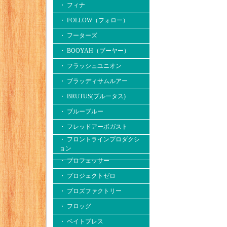
・ フィナ
・ FOLLOW（フォロー）
・ フーターズ
・ BOOYAH（ブーヤー）
・ フラッシュユニオン
・ ブラッディサムルアー
・ BRUTUS(ブルータス)
・ ブルーブルー
・ フレッドアーボガスト
・ フロントラインプロダクシ
ョン
・ プロフェッサー
・ プロジェクトゼロ
・ プロズファクトリー
・ フロッグ
・ ベイトブレス