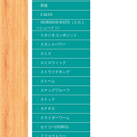
・ 邪道
・ Z-MAN
・ SKIRMISH BAITS（スカミ
ッシュベイツ）
・ スタジオコンポジット
・ スタンドパワー
・ スミス
・ スミスウィック
・ ストライクキング
・ ストーム
・ スナッグプルーフ
・ ストック
・ ＳＰＲＯ
・ スライダーワーム
・ セイコー(SEIKO)
・ Ｚファクトリー