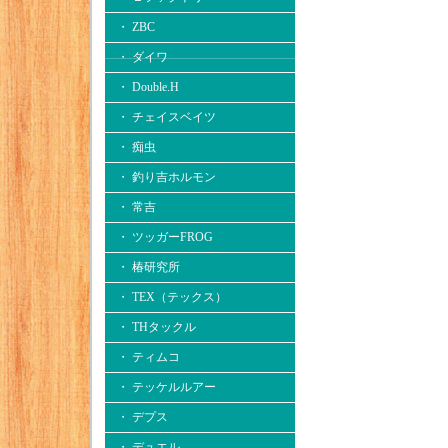
・ ZBC
・ ダイワ
・ Double.H
・ チェイスベイツ
・ 痴虫
・ 釣り吉ホルモン
・ 常吉
・ ツッガーFROG
・ 椿研究所
・ TEX（テックス）
・ THタックル
・ ティムコ
・ テッケルルアー
・ デプス
・ デュエル