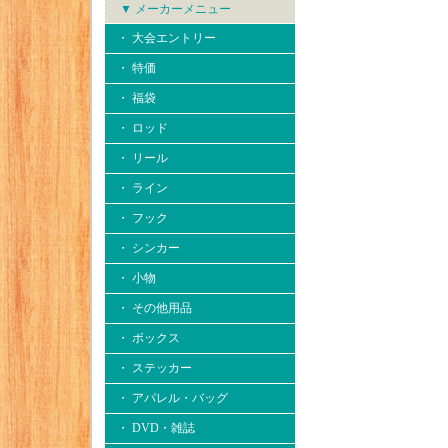
▼ メーカーメニュー
・ 大会エントリー
・ 特価
・ 福袋
・ ロッド
・ リール
・ ライン
・ フック
・ シンカー
・ 小物
・ その他用品
・ ボックス
・ ステッカー
・ アパレル・バッグ
・ DVD・雑誌