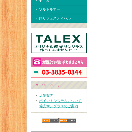
・ 中 古
・ ソルトルアー
・ 釣りフェスティバル
▼ フリーページ
・
店舗案内
・
ポイントシステムについて
・
偏光サングラスのご案内