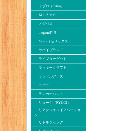
・ ミブロ（mibro）
・ ＭＩＺＭＯ
・ メガバス
・ mogami釣具
・ Molix（モリックス）
・ ヤバイブランド
・ ライブターゲット
・ ラッキークラフト
・ ラッドルアーズ
・ ラパラ
・ ランカーハント
・ リューギ（RYUGI）
・ リアクションイノベーショ
ン
・ リトルジャック