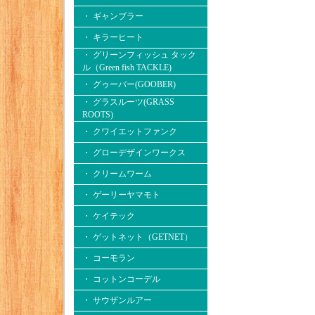
・ ギャンブラー
・ キラーヒート
・ グリーンフィッシュ タック
ル（Green fish TACKLE)
・ グゥーバー(GOOBER)
・ グラスルーツ(GRASS
ROOTS)
・ クワイエットファンク
・ グローデザインワークス
・ クリームワーム
・ ゲーリーヤマモト
・ ケイテック
・ ゲットネット（GETNET）
・ コーモラン
・ コットンコーデル
・ サウザンルアー