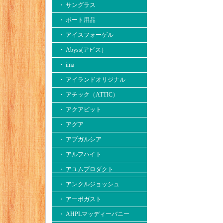
・ サングラス
・ ボート用品
・ アイスフォーゲル
・ Abyss(アビス）
・ ima
・ アイランドオリジナル
・ アチック（ATTIC）
・ アクアビット
・ アグア
・ アブガルシア
・ アルフハイト
・ アユムプロダクト
・ アンクルジョッシュ
・ アーボガスト
・ AHPLマッディーバニー