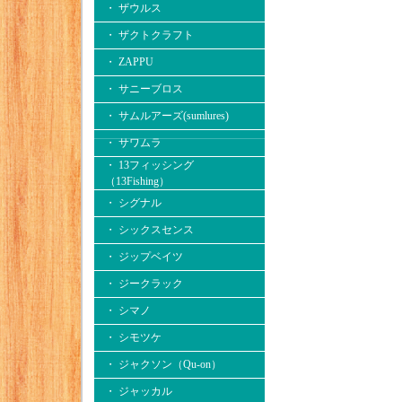
・ ザウルス
・ ザクトクラフト
・ ZAPPU
・ サニーブロス
・ サムルアーズ(sumlures)
・ サワムラ
・ 13フィッシング
（13Fishing）
・ シグナル
・ シックスセンス
・ ジップベイツ
・ ジークラック
・ シマノ
・ シモツケ
・ ジャクソン（Qu-on）
・ ジャッカル