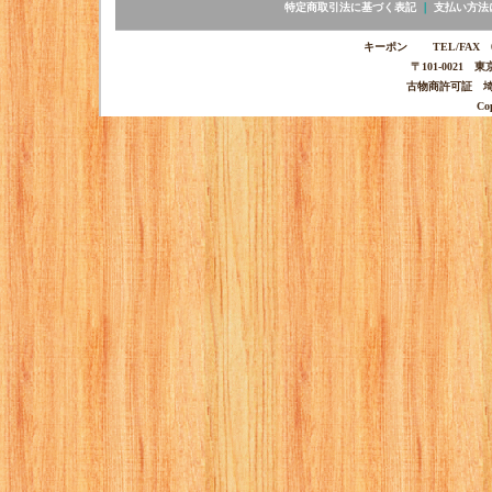
特定商取引法に基づく表記
｜
支払い方法
キーポン TEL/FAX 03-
〒101-0021 
古物商許可証 埼玉
Co