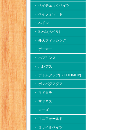
・ ペイチェックベイツ
・ ペイフォワード
・ へドン
・ BeveL(ベベル)
・ 弁天フィッシング
・ ボーマー
・ ホプキンス
・ ボレアス
・ ボトムアップ(BOTTOMUP)
・ ボンバダアグア
・ マドタチ
・ マドネス
・ マーズ
・ マニフォールド
・ ミサイルベイツ