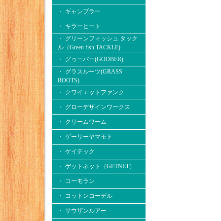
・ ギャンブラー
・ キラーヒート
・ グリーンフィッシュ タック
ル（Green fish TACKLE)
・ グゥーバー(GOOBER)
・ グラスルーツ(GRASS
ROOTS)
・ クワイエットファンク
・ グローデザインワークス
・ クリームワーム
・ ゲーリーヤマモト
・ ケイテック
・ ゲットネット（GETNET）
・ コーモラン
・ コットンコーデル
・ サウザンルアー