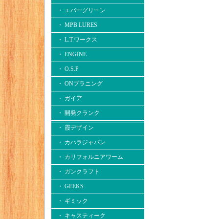
・ エバーグリーン
・ MPB LURES
・ L.T.ワークス
・ ENGINE
・ O.S.P
・ ONプラニング
・ ガイア
・ 開発クランク
・ 霞デザイン
・ カハラジャパン
・ カリフォルニアワーム
・ ガンクラフト
・ GEEKS
・ ギミック
・ キャスティーク