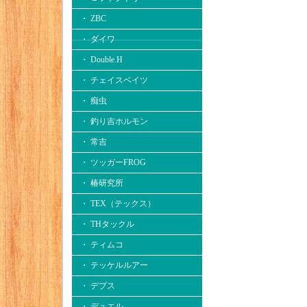
・ ZBC
・ ダイワ
・ Double.H
・ チェイスベイツ
・ 痴虫
・ 釣り吉ホルモン
・ 常吉
・ ツッガーFROG
・ 椿研究所
・ TEX（テックス）
・ THタックル
・ ティムコ
・ テッケルルアー
・ デプス
・ デュエル