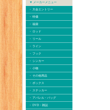
▼ メーカーメニュー
・ 大会エントリー
・ 特価
・ 福袋
・ ロッド
・ リール
・ ライン
・ フック
・ シンカー
・ 小物
・ その他用品
・ ボックス
・ ステッカー
・ アパレル・バッグ
・ DVD・雑誌