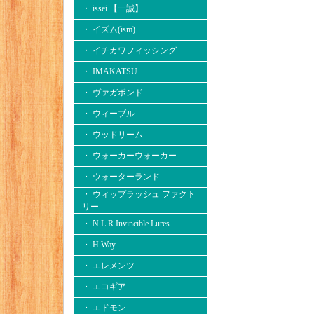
・ issei 【一誠】
・ イズム(ism)
・ イチカワフィッシング
・ IMAKATSU
・ ヴァガボンド
・ ウィーブル
・ ウッドリーム
・ ウォーカーウォーカー
・ ウォーターランド
・ ウィップラッシュ ファクト
リー
・ N.L.R Invincible Lures
・ H.Way
・ エレメンツ
・ エコギア
・ エドモン