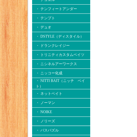
・ テンフィートアンダー
・ テンプト
・ デュオ
・ DSTYLE（ディスタイル）
・ ドランクレイジー
・ トリニティカスタムベイツ
・ ニシネルアーワークス
・ ニッコー化成
・ NITTI BAIT（ニッチ ベイ
ト）
・ ネットベイト
・ ノーマン
・ NOIKE
・ ノリーズ
・ バスパズル