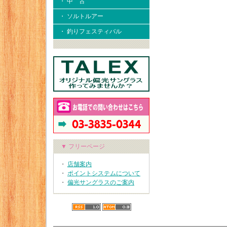
・ 中 古
・ ソルトルアー
・ 釣りフェスティバル
▼ フリーページ
・
店舗案内
・
ポイントシステムについて
・
偏光サングラスのご案内