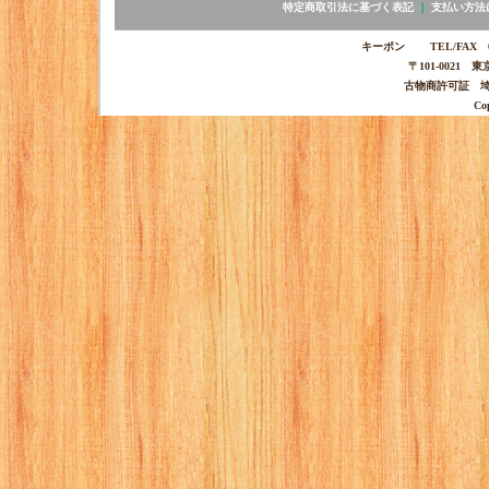
特定商取引法に基づく表記
｜
支払い方法
キーポン TEL/FAX 03-
〒101-0021 
古物商許可証 埼玉
Co