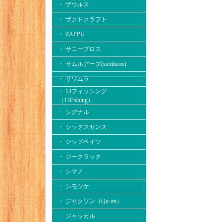
・ ザウルス
・ ザクトクラフト
・ ZAPPU
・ サニーブロス
・ サムルアーズ(sumlures)
・ サワムラ
・ 13フィッシング
（13Fishing）
・ シグナル
・ シックスセンス
・ ジップベイツ
・ ジークラック
・ シマノ
・ シモツケ
・ ジャクソン（Qu-on）
・ ジャッカル