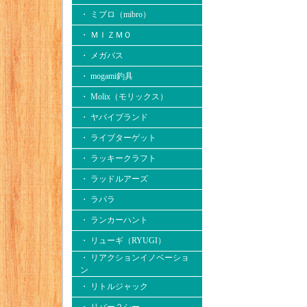
・ ミブロ（mibro）
・ ＭＩＺＭＯ
・ メガバス
・ mogami釣具
・ Molix（モリックス）
・ ヤバイブランド
・ ライブターゲット
・ ラッキークラフト
・ ラッドルアーズ
・ ラパラ
・ ランカーハント
・ リューギ（RYUGI）
・ リアクションイノベーショ
ン
・ リトルジャック