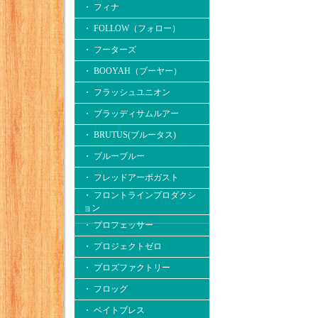
・ フィナ
・ FOLLOW（フォロー）
・ フーターズ
・ BOOYAH（ブーヤー）
・ フラッシュユニオン
・ ブラッディサムルアー
・ BRUTUS(ブルータス)
・ ブルーブルー
・ フレッドアーボガスト
・ フロントラインプロダクシ
ョン
・ プロフェッサー
・ プロジェクトゼロ
・ プロズファクトリー
・ フロッグ
・ ベイトブレス