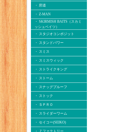
・ 邪道
・ Z-MAN
・ SKIRMISH BAITS（スカミ
ッシュベイツ）
・ スタジオコンポジット
・ スタンドパワー
・ スミス
・ スミスウィック
・ ストライクキング
・ ストーム
・ スナッグプルーフ
・ ストック
・ ＳＰＲＯ
・ スライダーワーム
・ セイコー(SEIKO)
・ Ｚファクトリー