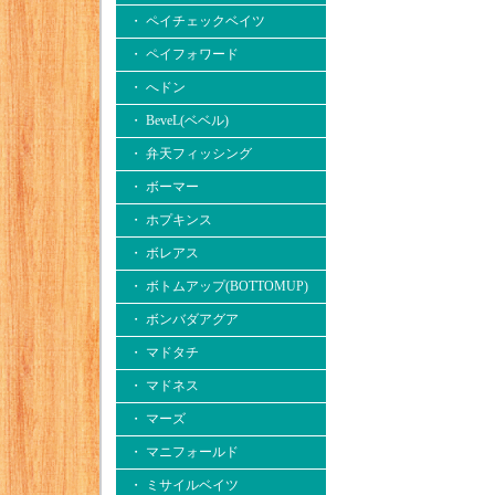
・ ペイチェックベイツ
・ ペイフォワード
・ へドン
・ BeveL(ベベル)
・ 弁天フィッシング
・ ボーマー
・ ホプキンス
・ ボレアス
・ ボトムアップ(BOTTOMUP)
・ ボンバダアグア
・ マドタチ
・ マドネス
・ マーズ
・ マニフォールド
・ ミサイルベイツ