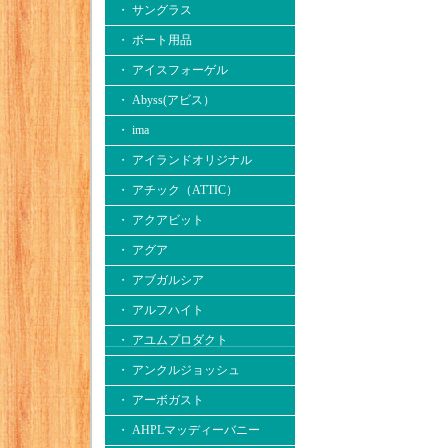
・ サングラス
・ ボート用品
・ アイスフォーゲル
・ Abyss(アビス）
・ ima
・ アイランドオリジナル
・ アチック（ATTIC）
・ アクアビット
・ アグア
・ アブガルシア
・ アルフハイト
・ アユムプロダクト
・ アンクルジョッシュ
・ アーボガスト
・ AHPLマッディーバニー