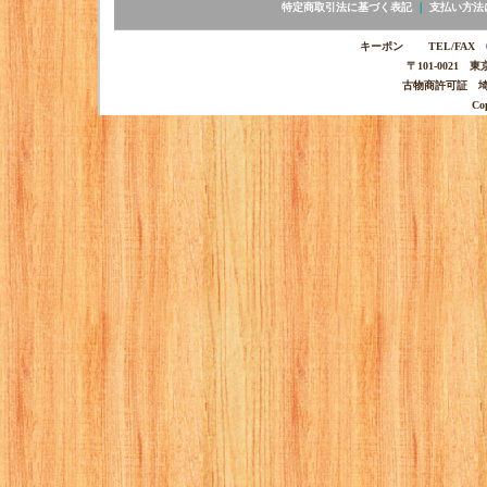
特定商取引法に基づく表記
｜
支払い方法
キーポン TEL/FAX 03-
〒101-0021 
古物商許可証 埼玉
Co