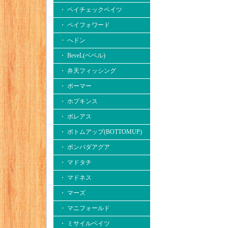
・ ペイチェックベイツ
・ ペイフォワード
・ へドン
・ BeveL(ベベル)
・ 弁天フィッシング
・ ボーマー
・ ホプキンス
・ ボレアス
・ ボトムアップ(BOTTOMUP)
・ ボンバダアグア
・ マドタチ
・ マドネス
・ マーズ
・ マニフォールド
・ ミサイルベイツ