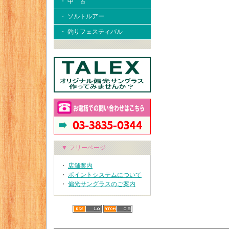
・ 中 古
・ ソルトルアー
・ 釣りフェスティバル
▼ フリーページ
・
店舗案内
・
ポイントシステムについて
・
偏光サングラスのご案内