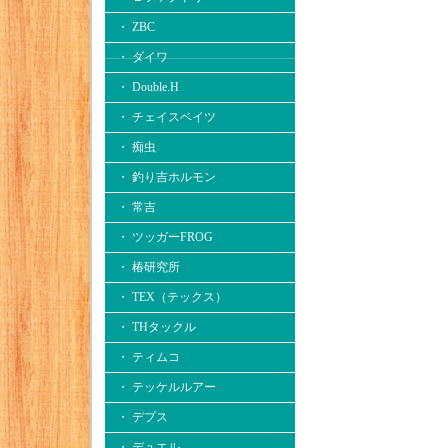
・ ZBC
・ ダイワ
・ Double.H
・ チェイスベイツ
・ 痴虫
・ 釣り吉ホルモン
・ 常吉
・ ツッガーFROG
・ 椿研究所
・ TEX（テックス）
・ THタックル
・ ティムコ
・ テッケルルアー
・ デプス
・ デュエル