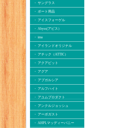
・ サングラス
・ ボート用品
・ アイスフォーゲル
・ Abyss(アビス）
・ ima
・ アイランドオリジナル
・ アチック（ATTIC）
・ アクアビット
・ アグア
・ アブガルシア
・ アルフハイト
・ アユムプロダクト
・ アンクルジョッシュ
・ アーボガスト
・ AHPLマッディーバニー