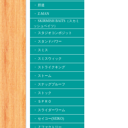
・ 邪道
・ Z-MAN
・ SKIRMISH BAITS（スカミ
ッシュベイツ）
・ スタジオコンポジット
・ スタンドパワー
・ スミス
・ スミスウィック
・ ストライクキング
・ ストーム
・ スナッグプルーフ
・ ストック
・ ＳＰＲＯ
・ スライダーワーム
・ セイコー(SEIKO)
・ Ｚファクトリー