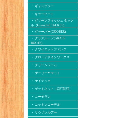
・ ギャンブラー
・ キラーヒート
・ グリーンフィッシュ タック
ル（Green fish TACKLE)
・ グゥーバー(GOOBER)
・ グラスルーツ(GRASS
ROOTS)
・ クワイエットファンク
・ グローデザインワークス
・ クリームワーム
・ ゲーリーヤマモト
・ ケイテック
・ ゲットネット（GETNET）
・ コーモラン
・ コットンコーデル
・ サウザンルアー