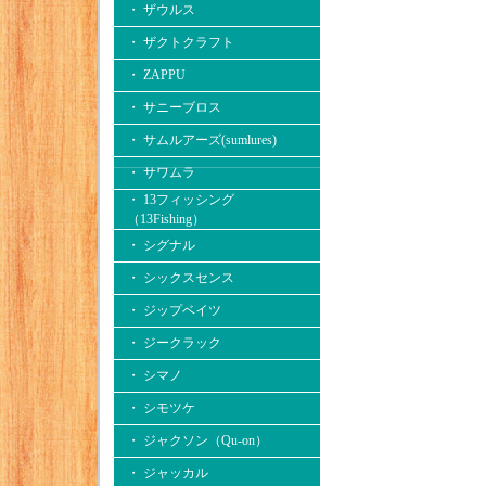
・ ザウルス
・ ザクトクラフト
・ ZAPPU
・ サニーブロス
・ サムルアーズ(sumlures)
・ サワムラ
・ 13フィッシング
（13Fishing）
・ シグナル
・ シックスセンス
・ ジップベイツ
・ ジークラック
・ シマノ
・ シモツケ
・ ジャクソン（Qu-on）
・ ジャッカル