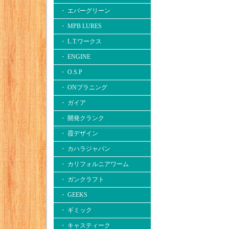
・ エバーグリーン
・ MPB LURES
・ L.T.ワークス
・ ENGINE
・ O.S.P
・ ONプラニング
・ ガイア
・ 開発クランク
・ 霞デザイン
・ カハラジャパン
・ カリフォルニアワーム
・ ガンクラフト
・ GEEKS
・ ギミック
・ キャスティーク