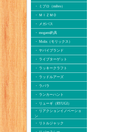
・ ミブロ（mibro）
・ ＭＩＺＭＯ
・ メガバス
・ mogami釣具
・ Molix（モリックス）
・ ヤバイブランド
・ ライブターゲット
・ ラッキークラフト
・ ラッドルアーズ
・ ラパラ
・ ランカーハント
・ リューギ（RYUGI）
・ リアクションイノベーショ
ン
・ リトルジャック