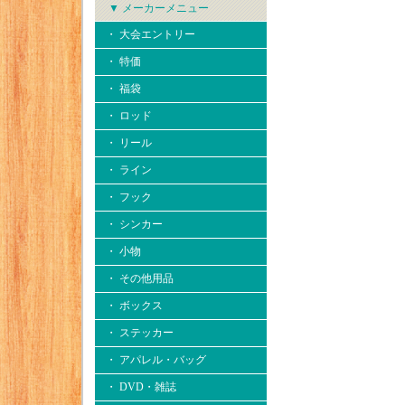
▼ メーカーメニュー
・ 大会エントリー
・ 特価
・ 福袋
・ ロッド
・ リール
・ ライン
・ フック
・ シンカー
・ 小物
・ その他用品
・ ボックス
・ ステッカー
・ アパレル・バッグ
・ DVD・雑誌