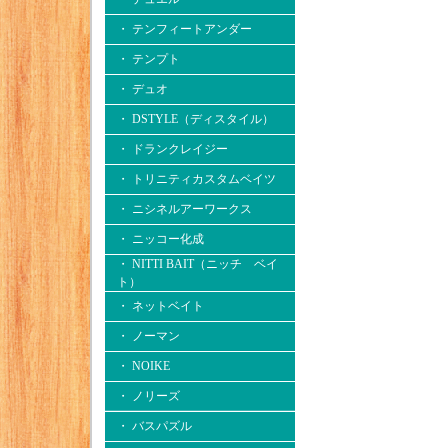
・ テンフィートアンダー
・ テンプト
・ デュオ
・ DSTYLE（ディスタイル）
・ ドランクレイジー
・ トリニティカスタムベイツ
・ ニシネルアーワークス
・ ニッコー化成
・ NITTI BAIT（ニッチ ベイ
ト）
・ ネットベイト
・ ノーマン
・ NOIKE
・ ノリーズ
・ バスパズル