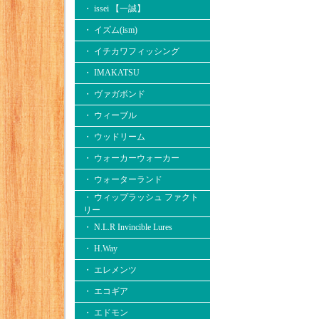
・ issei 【一誠】
・ イズム(ism)
・ イチカワフィッシング
・ IMAKATSU
・ ヴァガボンド
・ ウィーブル
・ ウッドリーム
・ ウォーカーウォーカー
・ ウォーターランド
・ ウィップラッシュ ファクト
リー
・ N.L.R Invincible Lures
・ H.Way
・ エレメンツ
・ エコギア
・ エドモン