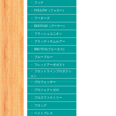
・ フィナ
・ FOLLOW（フォロー）
・ フーターズ
・ BOOYAH（ブーヤー）
・ フラッシュユニオン
・ ブラッディサムルアー
・ BRUTUS(ブルータス)
・ ブルーブルー
・ フレッドアーボガスト
・ フロントラインプロダクシ
ョン
・ プロフェッサー
・ プロジェクトゼロ
・ プロズファクトリー
・ フロッグ
・ ベイトブレス