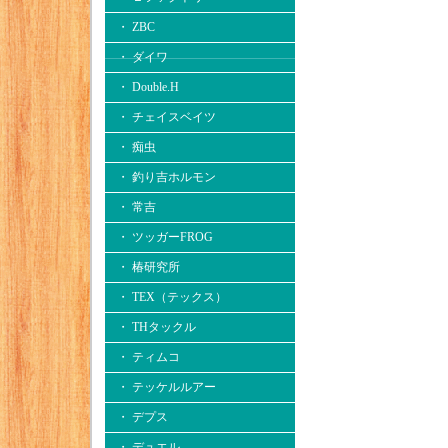
・ ZBC
・ ダイワ
・ Double.H
・ チェイスベイツ
・ 痴虫
・ 釣り吉ホルモン
・ 常吉
・ ツッガーFROG
・ 椿研究所
・ TEX（テックス）
・ THタックル
・ ティムコ
・ テッケルルアー
・ デプス
・ デュエル