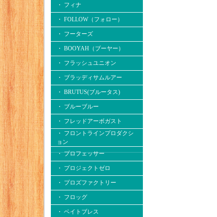
・ フィナ
・ FOLLOW（フォロー）
・ フーターズ
・ BOOYAH（ブーヤー）
・ フラッシュユニオン
・ ブラッディサムルアー
・ BRUTUS(ブルータス)
・ ブルーブルー
・ フレッドアーボガスト
・ フロントラインプロダクシ
ョン
・ プロフェッサー
・ プロジェクトゼロ
・ プロズファクトリー
・ フロッグ
・ ベイトブレス