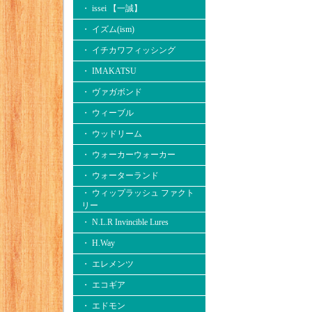
・ issei 【一誠】
・ イズム(ism)
・ イチカワフィッシング
・ IMAKATSU
・ ヴァガボンド
・ ウィーブル
・ ウッドリーム
・ ウォーカーウォーカー
・ ウォーターランド
・ ウィップラッシュ ファクト
リー
・ N.L.R Invincible Lures
・ H.Way
・ エレメンツ
・ エコギア
・ エドモン