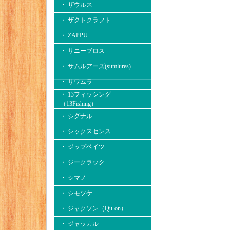
・ ザウルス
・ ザクトクラフト
・ ZAPPU
・ サニーブロス
・ サムルアーズ(sumlures)
・ サワムラ
・ 13フィッシング
（13Fishing）
・ シグナル
・ シックスセンス
・ ジップベイツ
・ ジークラック
・ シマノ
・ シモツケ
・ ジャクソン（Qu-on）
・ ジャッカル