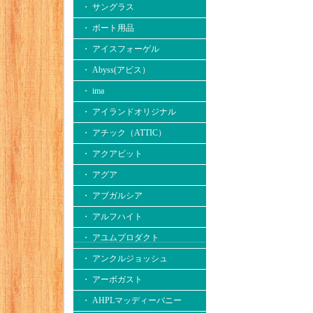
・ サングラス
・ ボート用品
・ アイスフォーゲル
・ Abyss(アビス）
・ ima
・ アイランドオリジナル
・ アチック（ATTIC）
・ アクアビット
・ アグア
・ アブガルシア
・ アルフハイト
・ アユムプロダクト
・ アンクルジョッシュ
・ アーボガスト
・ AHPLマッディーバニー