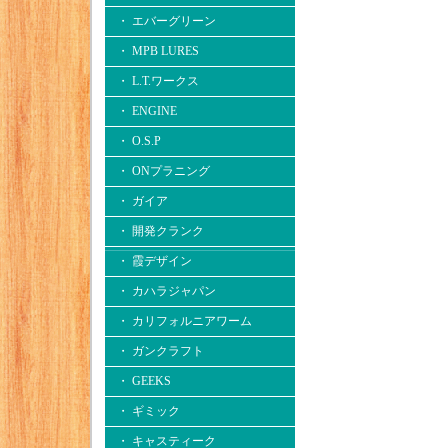
・ エバーグリーン
・ MPB LURES
・ L.T.ワークス
・ ENGINE
・ O.S.P
・ ONプラニング
・ ガイア
・ 開発クランク
・ 霞デザイン
・ カハラジャパン
・ カリフォルニアワーム
・ ガンクラフト
・ GEEKS
・ ギミック
・ キャスティーク