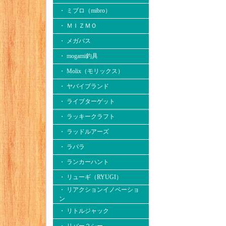
・ ミブロ（mibro）
・ ＭＩＺＭＯ
・ メガバス
・ mogami釣具
・ Molix（モリックス）
・ ヤバイブランド
・ ライブターゲット
・ ラッキークラフト
・ ラッドルアーズ
・ ラパラ
・ ランカーハント
・ リューギ（RYUGI）
・ リアクションイノベーショ
ン
・ リトルジャック