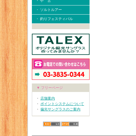
・ 中 古
・ ソルトルアー
・ 釣りフェスティバル
▼ フリーページ
・
店舗案内
・
ポイントシステムについて
・
偏光サングラスのご案内