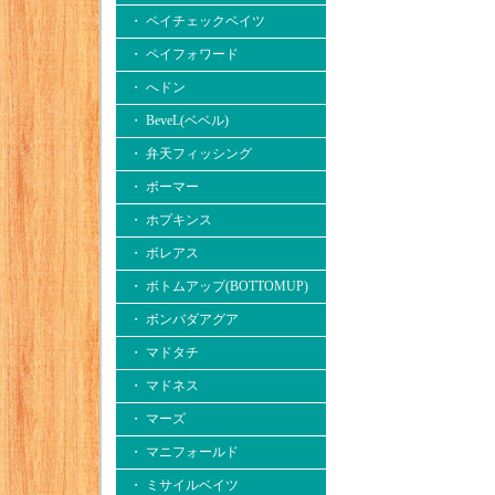
・ ペイチェックベイツ
・ ペイフォワード
・ へドン
・ BeveL(ベベル)
・ 弁天フィッシング
・ ボーマー
・ ホプキンス
・ ボレアス
・ ボトムアップ(BOTTOMUP)
・ ボンバダアグア
・ マドタチ
・ マドネス
・ マーズ
・ マニフォールド
・ ミサイルベイツ