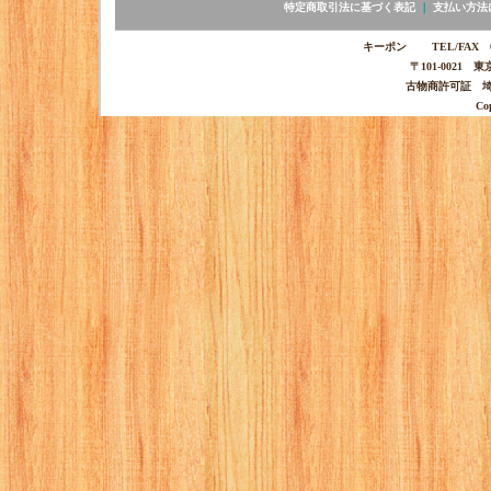
特定商取引法に基づく表記
｜
支払い方法
キーポン TEL/FAX 03-
〒101-0021 
古物商許可証 埼玉
Co