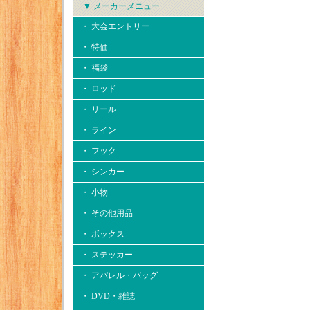
▼ メーカーメニュー
・ 大会エントリー
・ 特価
・ 福袋
・ ロッド
・ リール
・ ライン
・ フック
・ シンカー
・ 小物
・ その他用品
・ ボックス
・ ステッカー
・ アパレル・バッグ
・ DVD・雑誌