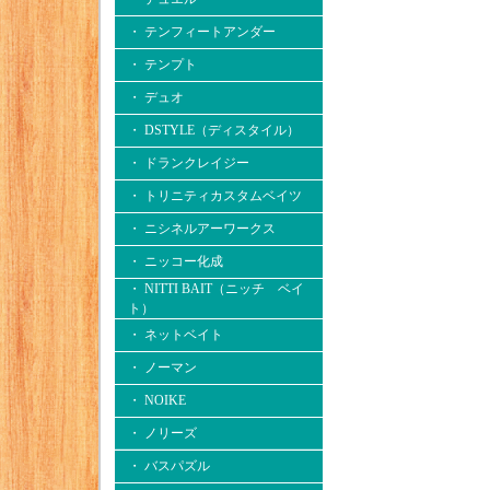
・ テンフィートアンダー
・ テンプト
・ デュオ
・ DSTYLE（ディスタイル）
・ ドランクレイジー
・ トリニティカスタムベイツ
・ ニシネルアーワークス
・ ニッコー化成
・ NITTI BAIT（ニッチ ベイ
ト）
・ ネットベイト
・ ノーマン
・ NOIKE
・ ノリーズ
・ バスパズル