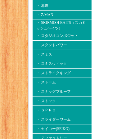
・ 邪道
・ Z-MAN
・ SKIRMISH BAITS（スカミ
ッシュベイツ）
・ スタジオコンポジット
・ スタンドパワー
・ スミス
・ スミスウィック
・ ストライクキング
・ ストーム
・ スナッグプルーフ
・ ストック
・ ＳＰＲＯ
・ スライダーワーム
・ セイコー(SEIKO)
・ Ｚファクトリー