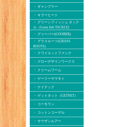
・ ギャンブラー
・ キラーヒート
・ グリーンフィッシュ タック
ル（Green fish TACKLE)
・ グゥーバー(GOOBER)
・ グラスルーツ(GRASS
ROOTS)
・ クワイエットファンク
・ グローデザインワークス
・ クリームワーム
・ ゲーリーヤマモト
・ ケイテック
・ ゲットネット（GETNET）
・ コーモラン
・ コットンコーデル
・ サウザンルアー