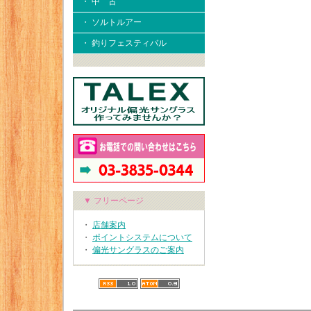
・ 中 古
・ ソルトルアー
・ 釣りフェスティバル
▼ フリーページ
・
店舗案内
・
ポイントシステムについて
・
偏光サングラスのご案内