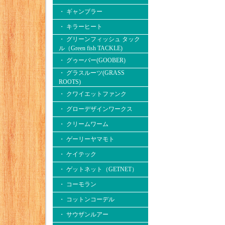
・ ギャンブラー
・ キラーヒート
・ グリーンフィッシュ タック
ル（Green fish TACKLE)
・ グゥーバー(GOOBER)
・ グラスルーツ(GRASS
ROOTS)
・ クワイエットファンク
・ グローデザインワークス
・ クリームワーム
・ ゲーリーヤマモト
・ ケイテック
・ ゲットネット（GETNET）
・ コーモラン
・ コットンコーデル
・ サウザンルアー