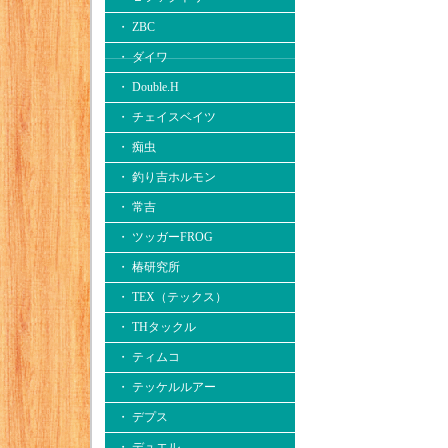
・ ZBC
・ ダイワ
・ Double.H
・ チェイスベイツ
・ 痴虫
・ 釣り吉ホルモン
・ 常吉
・ ツッガーFROG
・ 椿研究所
・ TEX（テックス）
・ THタックル
・ ティムコ
・ テッケルルアー
・ デプス
・ デュエル