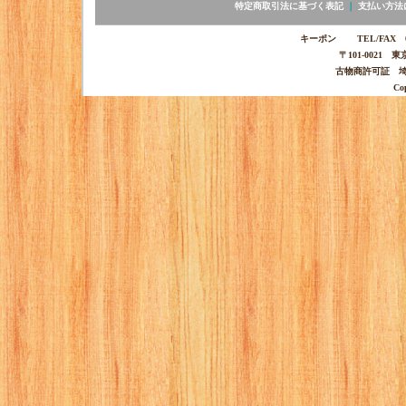
特定商取引法に基づく表記
｜
支払い方法
キーポン TEL/FAX 03-
〒101-0021 
古物商許可証 埼玉
Co