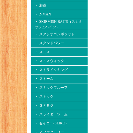
・ 邪道
・ Z-MAN
・ SKIRMISH BAITS（スカミ
ッシュベイツ）
・ スタジオコンポジット
・ スタンドパワー
・ スミス
・ スミスウィック
・ ストライクキング
・ ストーム
・ スナッグプルーフ
・ ストック
・ ＳＰＲＯ
・ スライダーワーム
・ セイコー(SEIKO)
・ Ｚファクトリー