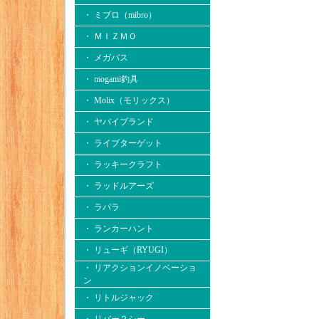
・ ミブロ（mibro）
・ ＭＩＺＭＯ
・ メガバス
・ mogami釣具
・ Molix（モリックス）
・ ヤバイブランド
・ ライブターゲット
・ ラッキークラフト
・ ラッドルアーズ
・ ラパラ
・ ランカーハント
・ リューギ（RYUGI）
・ リアクションイノベーショ
ン
・ リトルジャック