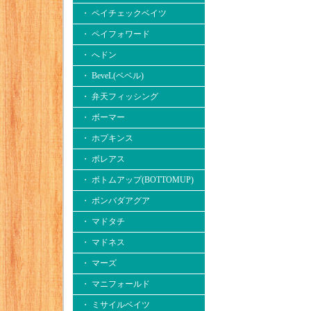
・ ペイチェックベイツ
・ ペイフォワード
・ へドン
・ BeveL(ベベル)
・ 弁天フィッシング
・ ボーマー
・ ホプキンス
・ ボレアス
・ ボトムアップ(BOTTOMUP)
・ ボンバダアグア
・ マドタチ
・ マドネス
・ マーズ
・ マニフォールド
・ ミサイルベイツ