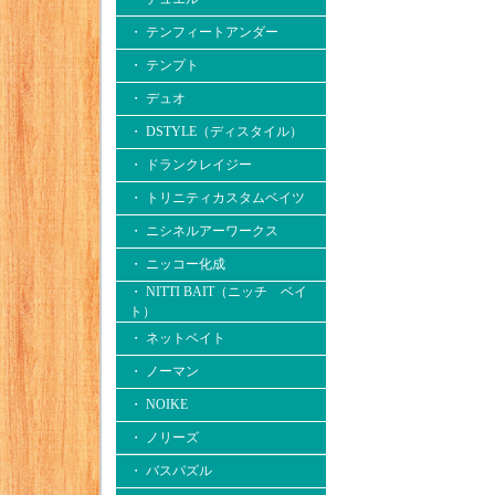
・ テンフィートアンダー
・ テンプト
・ デュオ
・ DSTYLE（ディスタイル）
・ ドランクレイジー
・ トリニティカスタムベイツ
・ ニシネルアーワークス
・ ニッコー化成
・ NITTI BAIT（ニッチ ベイ
ト）
・ ネットベイト
・ ノーマン
・ NOIKE
・ ノリーズ
・ バスパズル