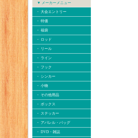
▼ メーカーメニュー
・ 大会エントリー
・ 特価
・ 福袋
・ ロッド
・ リール
・ ライン
・ フック
・ シンカー
・ 小物
・ その他用品
・ ボックス
・ ステッカー
・ アパレル・バッグ
・ DVD・雑誌