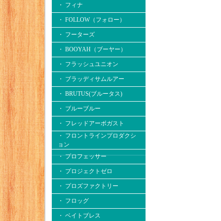
・ フィナ
・ FOLLOW（フォロー）
・ フーターズ
・ BOOYAH（ブーヤー）
・ フラッシュユニオン
・ ブラッディサムルアー
・ BRUTUS(ブルータス)
・ ブルーブルー
・ フレッドアーボガスト
・ フロントラインプロダクシ
ョン
・ プロフェッサー
・ プロジェクトゼロ
・ プロズファクトリー
・ フロッグ
・ ベイトブレス