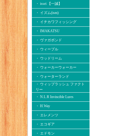
・ issei 【一誠】
・ イズム(ism)
・ イチカワフィッシング
・ IMAKATSU
・ ヴァガボンド
・ ウィーブル
・ ウッドリーム
・ ウォーカーウォーカー
・ ウォーターランド
・ ウィップラッシュ ファクト
リー
・ N.L.R Invincible Lures
・ H.Way
・ エレメンツ
・ エコギア
・ エドモン