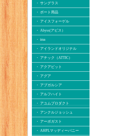
・ サングラス
・ ボート用品
・ アイスフォーゲル
・ Abyss(アビス）
・ ima
・ アイランドオリジナル
・ アチック（ATTIC）
・ アクアビット
・ アグア
・ アブガルシア
・ アルフハイト
・ アユムプロダクト
・ アンクルジョッシュ
・ アーボガスト
・ AHPLマッディーバニー