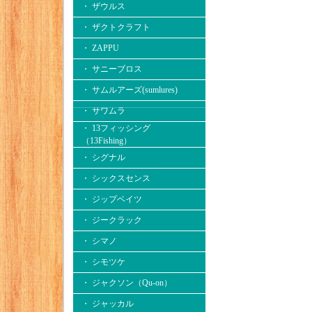
・ ザウルス
・ ザクトクラフト
・ ZAPPU
・ サニーブロス
・ サムルアーズ(sumlures)
・ サワムラ
・ 13フィッシング
（13Fishing）
・ シグナル
・ シックスセンス
・ ジップベイツ
・ ジークラック
・ シマノ
・ シモツケ
・ ジャクソン（Qu-on）
・ ジャッカル