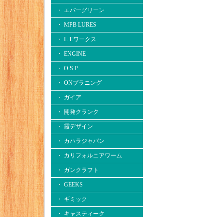
・ エバーグリーン
・ MPB LURES
・ L.T.ワークス
・ ENGINE
・ O.S.P
・ ONプラニング
・ ガイア
・ 開発クランク
・ 霞デザイン
・ カハラジャパン
・ カリフォルニアワーム
・ ガンクラフト
・ GEEKS
・ ギミック
・ キャスティーク