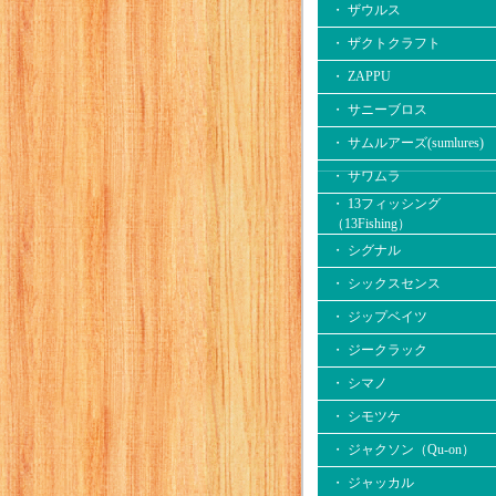
・ ザウルス
・ ザクトクラフト
・ ZAPPU
・ サニーブロス
・ サムルアーズ(sumlures)
・ サワムラ
・ 13フィッシング
（13Fishing）
・ シグナル
・ シックスセンス
・ ジップベイツ
・ ジークラック
・ シマノ
・ シモツケ
・ ジャクソン（Qu-on）
・ ジャッカル