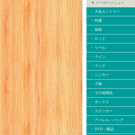
▼ メーカーメニュー
・ 大会エントリー
・ 特価
・ 福袋
・ ロッド
・ リール
・ ライン
・ フック
・ シンカー
・ 小物
・ その他用品
・ ボックス
・ ステッカー
・ アパレル・バッグ
・ DVD・雑誌