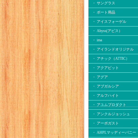
・ サングラス
・ ボート用品
・ アイスフォーゲル
・ Abyss(アビス）
・ ima
・ アイランドオリジナル
・ アチック（ATTIC）
・ アクアビット
・ アグア
・ アブガルシア
・ アルフハイト
・ アユムプロダクト
・ アンクルジョッシュ
・ アーボガスト
・ AHPLマッディーバニー