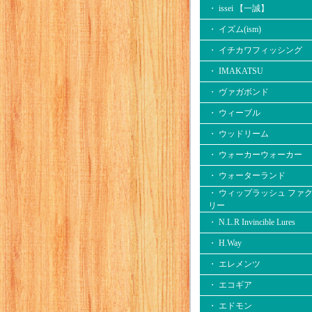
・ issei 【一誠】
・ イズム(ism)
・ イチカワフィッシング
・ IMAKATSU
・ ヴァガボンド
・ ウィーブル
・ ウッドリーム
・ ウォーカーウォーカー
・ ウォーターランド
・ ウィップラッシュ ファ
リー
・ N.L.R Invincible Lures
・ H.Way
・ エレメンツ
・ エコギア
・ エドモン