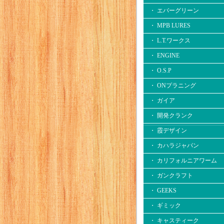
・ エバーグリーン
・ MPB LURES
・ L.T.ワークス
・ ENGINE
・ O.S.P
・ ONプラニング
・ ガイア
・ 開発クランク
・ 霞デザイン
・ カハラジャパン
・ カリフォルニアワーム
・ ガンクラフト
・ GEEKS
・ ギミック
・ キャスティーク