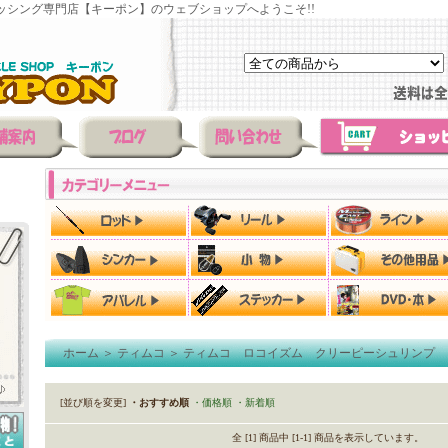
ッシング専門店【キーポン】のウェブショップへようこそ!!
ホーム
＞
ティムコ
＞
ティムコ ロコイズム クリーピーシュリンプ
[並び順を変更]
・おすすめ順
・価格順
・新着順
全 [1] 商品中 [1-1] 商品を表示しています。