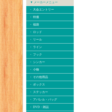
▼ メーカーメニュー
・ 大会エントリー
・ 特価
・ 福袋
・ ロッド
・ リール
・ ライン
・ フック
・ シンカー
・ 小物
・ その他用品
・ ボックス
・ ステッカー
・ アパレル・バッグ
・ DVD・雑誌