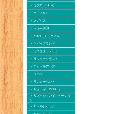
・ ミブロ（mibro）
・ ＭＩＺＭＯ
・ メガバス
・ mogami釣具
・ Molix（モリックス）
・ ヤバイブランド
・ ライブターゲット
・ ラッキークラフト
・ ラッドルアーズ
・ ラパラ
・ ランカーハント
・ リューギ（RYUGI）
・ リアクションイノベーショ
ン
・ リトルジャック