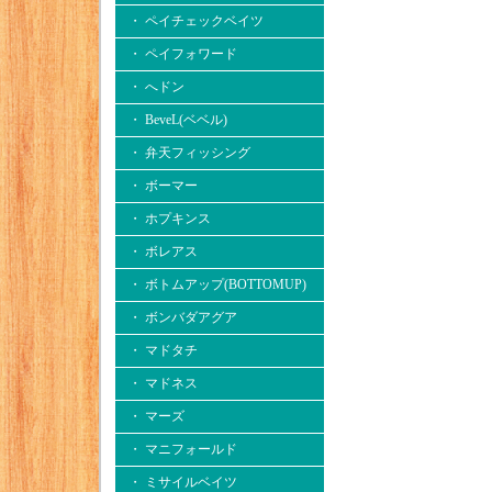
・ ペイチェックベイツ
・ ペイフォワード
・ へドン
・ BeveL(ベベル)
・ 弁天フィッシング
・ ボーマー
・ ホプキンス
・ ボレアス
・ ボトムアップ(BOTTOMUP)
・ ボンバダアグア
・ マドタチ
・ マドネス
・ マーズ
・ マニフォールド
・ ミサイルベイツ