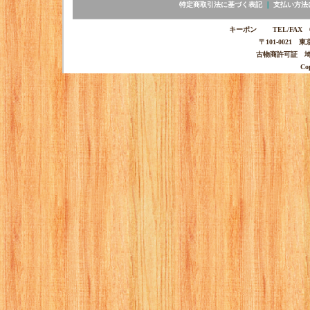
特定商取引法に基づく表記
｜
支払い方法
キーポン TEL/FAX 03-
〒101-0021 
古物商許可証 埼玉
Co