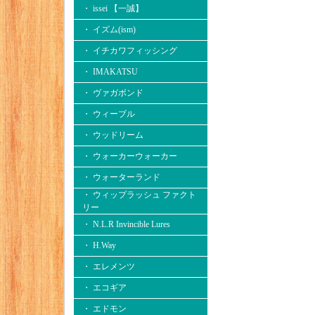
・ issei 【一誠】
・ イズム(ism)
・ イチカワフィッシング
・ IMAKATSU
・ ヴァガボンド
・ ウィーブル
・ ウッドリーム
・ ウォーカーウォーカー
・ ウォーターランド
・ ウィップラッシュ ファクト
リー
・ N.L.R Invincible Lures
・ H.Way
・ エレメンツ
・ エコギア
・ エドモン