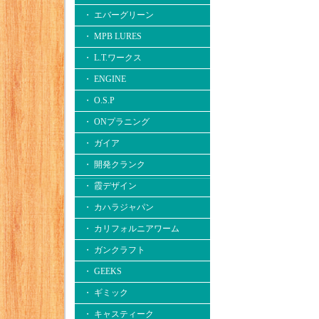
・ エバーグリーン
・ MPB LURES
・ L.T.ワークス
・ ENGINE
・ O.S.P
・ ONプラニング
・ ガイア
・ 開発クランク
・ 霞デザイン
・ カハラジャパン
・ カリフォルニアワーム
・ ガンクラフト
・ GEEKS
・ ギミック
・ キャスティーク