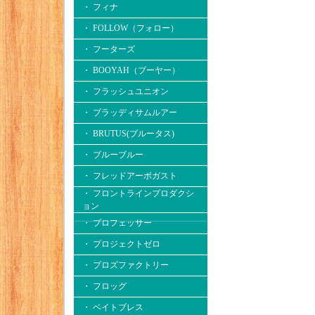
・ フィナ
・ FOLLOW（フォロー）
・ フーターズ
・ BOOYAH（ブーヤー）
・ フラッシュユニオン
・ ブラッディサムルアー
・ BRUTUS(ブルータス)
・ ブルーブルー
・ フレッドアーボガスト
・ フロントラインプロダクシ
ョン
・ プロフェッサー
・ プロジェクトゼロ
・ プロズファクトリー
・ フロッグ
・ ベイトブレス