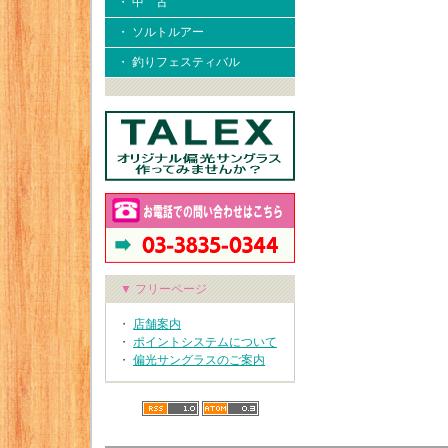
・ 中 古
・ ソルトルアー
・ 釣りフェスティバル
▼ フリーページ
・
店舗案内
・
ポイントシステムについて
・
偏光サングラスのご案内