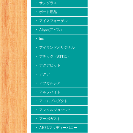
・ サングラス
・ ボート用品
・ アイスフォーゲル
・ Abyss(アビス）
・ ima
・ アイランドオリジナル
・ アチック（ATTIC）
・ アクアビット
・ アグア
・ アブガルシア
・ アルフハイト
・ アユムプロダクト
・ アンクルジョッシュ
・ アーボガスト
・ AHPLマッディーバニー