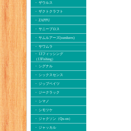
・ ザウルス
・ ザクトクラフト
・ ZAPPU
・ サニーブロス
・ サムルアーズ(sumlures)
・ サワムラ
・ 13フィッシング
（13Fishing）
・ シグナル
・ シックスセンス
・ ジップベイツ
・ ジークラック
・ シマノ
・ シモツケ
・ ジャクソン（Qu-on）
・ ジャッカル