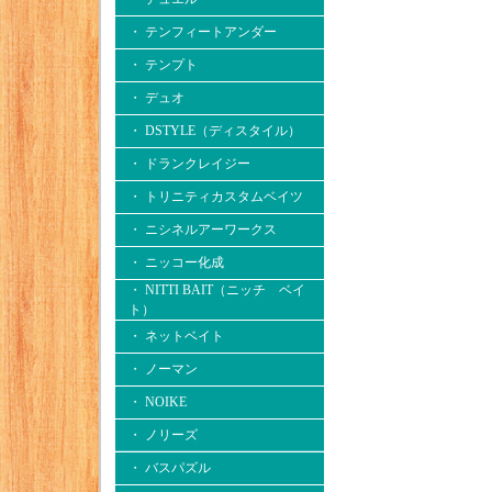
・ テンフィートアンダー
・ テンプト
・ デュオ
・ DSTYLE（ディスタイル）
・ ドランクレイジー
・ トリニティカスタムベイツ
・ ニシネルアーワークス
・ ニッコー化成
・ NITTI BAIT（ニッチ ベイ
ト）
・ ネットベイト
・ ノーマン
・ NOIKE
・ ノリーズ
・ バスパズル