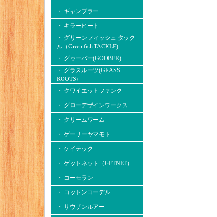
・ ギャンブラー
・ キラーヒート
・ グリーンフィッシュ タック
ル（Green fish TACKLE)
・ グゥーバー(GOOBER)
・ グラスルーツ(GRASS
ROOTS)
・ クワイエットファンク
・ グローデザインワークス
・ クリームワーム
・ ゲーリーヤマモト
・ ケイテック
・ ゲットネット（GETNET）
・ コーモラン
・ コットンコーデル
・ サウザンルアー