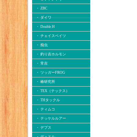
・ ZBC
・ ダイワ
・ Double.H
・ チェイスベイツ
・ 痴虫
・ 釣り吉ホルモン
・ 常吉
・ ツッガーFROG
・ 椿研究所
・ TEX（テックス）
・ THタックル
・ ティムコ
・ テッケルルアー
・ デプス
・ デュエル