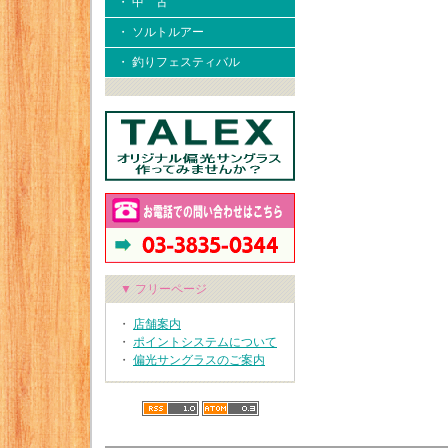
・ 中 古
・ ソルトルアー
・ 釣りフェスティバル
▼ フリーページ
・
店舗案内
・
ポイントシステムについて
・
偏光サングラスのご案内