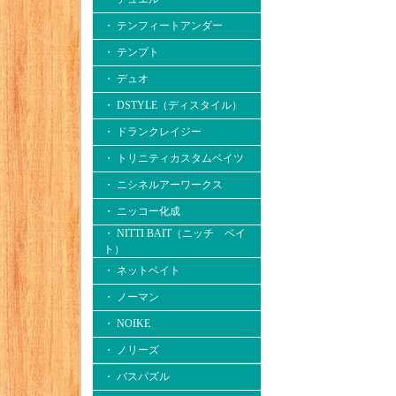
・ テンフィートアンダー
・ テンプト
・ デュオ
・ DSTYLE（ディスタイル）
・ ドランクレイジー
・ トリニティカスタムベイツ
・ ニシネルアーワークス
・ ニッコー化成
・ NITTI BAIT（ニッチ ベイ
ト）
・ ネットベイト
・ ノーマン
・ NOIKE
・ ノリーズ
・ バスパズル