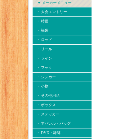
▼ メーカーメニュー
・ 大会エントリー
・ 特価
・ 福袋
・ ロッド
・ リール
・ ライン
・ フック
・ シンカー
・ 小物
・ その他用品
・ ボックス
・ ステッカー
・ アパレル・バッグ
・ DVD・雑誌