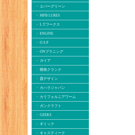
・ エバーグリーン
・ MPB LURES
・ L.T.ワークス
・ ENGINE
・ O.S.P
・ ONプラニング
・ ガイア
・ 開発クランク
・ 霞デザイン
・ カハラジャパン
・ カリフォルニアワーム
・ ガンクラフト
・ GEEKS
・ ギミック
・ キャスティーク