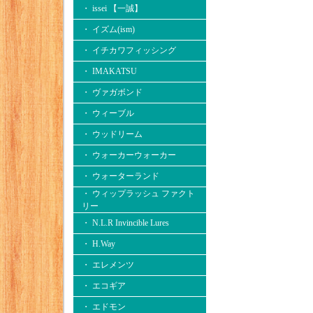
・ issei 【一誠】
・ イズム(ism)
・ イチカワフィッシング
・ IMAKATSU
・ ヴァガボンド
・ ウィーブル
・ ウッドリーム
・ ウォーカーウォーカー
・ ウォーターランド
・ ウィップラッシュ ファクト
リー
・ N.L.R Invincible Lures
・ H.Way
・ エレメンツ
・ エコギア
・ エドモン