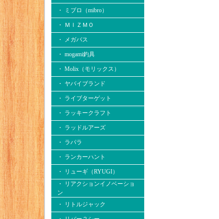
・ ミブロ（mibro）
・ ＭＩＺＭＯ
・ メガバス
・ mogami釣具
・ Molix（モリックス）
・ ヤバイブランド
・ ライブターゲット
・ ラッキークラフト
・ ラッドルアーズ
・ ラパラ
・ ランカーハント
・ リューギ（RYUGI）
・ リアクションイノベーショ
ン
・ リトルジャック