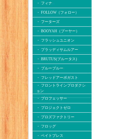
・ フィナ
・ FOLLOW（フォロー）
・ フーターズ
・ BOOYAH（ブーヤー）
・ フラッシュユニオン
・ ブラッディサムルアー
・ BRUTUS(ブルータス)
・ ブルーブルー
・ フレッドアーボガスト
・ フロントラインプロダクシ
ョン
・ プロフェッサー
・ プロジェクトゼロ
・ プロズファクトリー
・ フロッグ
・ ベイトブレス