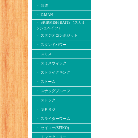
・ 邪道
・ Z-MAN
・ SKIRMISH BAITS（スカミ
ッシュベイツ）
・ スタジオコンポジット
・ スタンドパワー
・ スミス
・ スミスウィック
・ ストライクキング
・ ストーム
・ スナッグプルーフ
・ ストック
・ ＳＰＲＯ
・ スライダーワーム
・ セイコー(SEIKO)
・ Ｚファクトリー