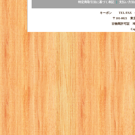
特定商取引法に基づく表記
｜
支払い方法
キーポン TEL/FAX 03-
〒101-0021 
古物商許可証 埼玉
Co