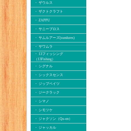
・ ザウルス
・ ザクトクラフト
・ ZAPPU
・ サニーブロス
・ サムルアーズ(sumlures)
・ サワムラ
・ 13フィッシング
（13Fishing）
・ シグナル
・ シックスセンス
・ ジップベイツ
・ ジークラック
・ シマノ
・ シモツケ
・ ジャクソン（Qu-on）
・ ジャッカル