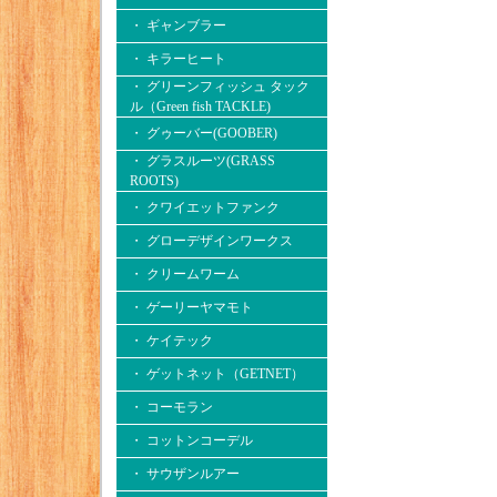
・ ギャンブラー
・ キラーヒート
・ グリーンフィッシュ タック
ル（Green fish TACKLE)
・ グゥーバー(GOOBER)
・ グラスルーツ(GRASS
ROOTS)
・ クワイエットファンク
・ グローデザインワークス
・ クリームワーム
・ ゲーリーヤマモト
・ ケイテック
・ ゲットネット（GETNET）
・ コーモラン
・ コットンコーデル
・ サウザンルアー