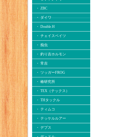
・ ZBC
・ ダイワ
・ Double.H
・ チェイスベイツ
・ 痴虫
・ 釣り吉ホルモン
・ 常吉
・ ツッガーFROG
・ 椿研究所
・ TEX（テックス）
・ THタックル
・ ティムコ
・ テッケルルアー
・ デプス
・ デュエル