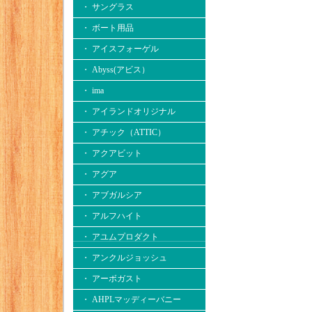
・ サングラス
・ ボート用品
・ アイスフォーゲル
・ Abyss(アビス）
・ ima
・ アイランドオリジナル
・ アチック（ATTIC）
・ アクアビット
・ アグア
・ アブガルシア
・ アルフハイト
・ アユムプロダクト
・ アンクルジョッシュ
・ アーボガスト
・ AHPLマッディーバニー