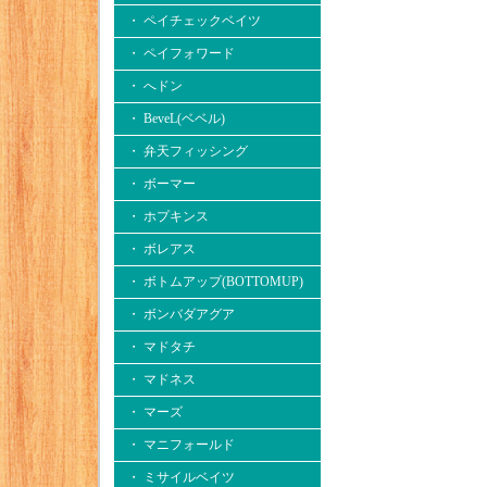
・ ペイチェックベイツ
・ ペイフォワード
・ へドン
・ BeveL(ベベル)
・ 弁天フィッシング
・ ボーマー
・ ホプキンス
・ ボレアス
・ ボトムアップ(BOTTOMUP)
・ ボンバダアグア
・ マドタチ
・ マドネス
・ マーズ
・ マニフォールド
・ ミサイルベイツ