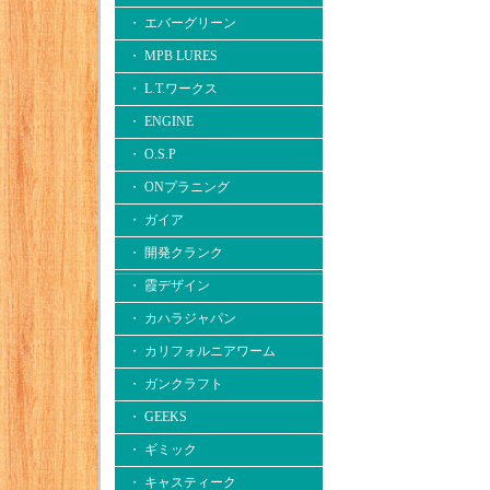
・ エバーグリーン
・ MPB LURES
・ L.T.ワークス
・ ENGINE
・ O.S.P
・ ONプラニング
・ ガイア
・ 開発クランク
・ 霞デザイン
・ カハラジャパン
・ カリフォルニアワーム
・ ガンクラフト
・ GEEKS
・ ギミック
・ キャスティーク