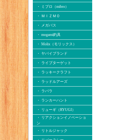
・ ミブロ（mibro）
・ ＭＩＺＭＯ
・ メガバス
・ mogami釣具
・ Molix（モリックス）
・ ヤバイブランド
・ ライブターゲット
・ ラッキークラフト
・ ラッドルアーズ
・ ラパラ
・ ランカーハント
・ リューギ（RYUGI）
・ リアクションイノベーショ
ン
・ リトルジャック