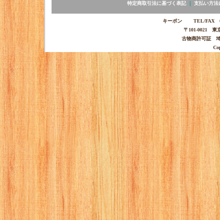
特定商取引法に基づく表記
｜
支払い方法
キーポン TEL/FAX 03-
〒101-0021 
古物商許可証 埼玉
Co