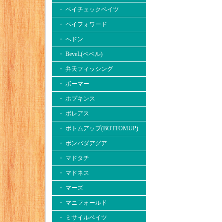
・ ペイチェックベイツ
・ ペイフォワード
・ へドン
・ BeveL(ベベル)
・ 弁天フィッシング
・ ボーマー
・ ホプキンス
・ ボレアス
・ ボトムアップ(BOTTOMUP)
・ ボンバダアグア
・ マドタチ
・ マドネス
・ マーズ
・ マニフォールド
・ ミサイルベイツ