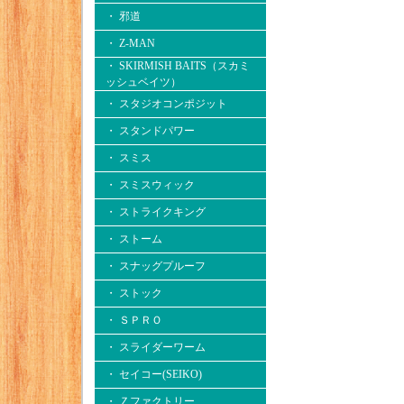
・ 邪道
・ Z-MAN
・ SKIRMISH BAITS（スカミ
ッシュベイツ）
・ スタジオコンポジット
・ スタンドパワー
・ スミス
・ スミスウィック
・ ストライクキング
・ ストーム
・ スナッグプルーフ
・ ストック
・ ＳＰＲＯ
・ スライダーワーム
・ セイコー(SEIKO)
・ Ｚファクトリー