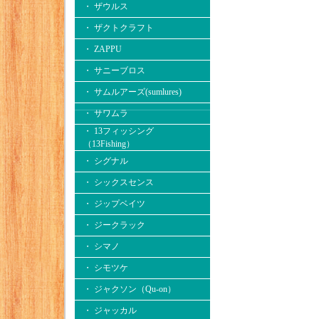
・ ザウルス
・ ザクトクラフト
・ ZAPPU
・ サニーブロス
・ サムルアーズ(sumlures)
・ サワムラ
・ 13フィッシング
（13Fishing）
・ シグナル
・ シックスセンス
・ ジップベイツ
・ ジークラック
・ シマノ
・ シモツケ
・ ジャクソン（Qu-on）
・ ジャッカル