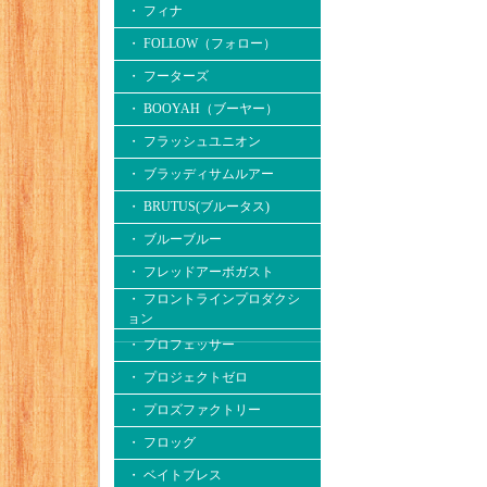
・ フィナ
・ FOLLOW（フォロー）
・ フーターズ
・ BOOYAH（ブーヤー）
・ フラッシュユニオン
・ ブラッディサムルアー
・ BRUTUS(ブルータス)
・ ブルーブルー
・ フレッドアーボガスト
・ フロントラインプロダクシ
ョン
・ プロフェッサー
・ プロジェクトゼロ
・ プロズファクトリー
・ フロッグ
・ ベイトブレス