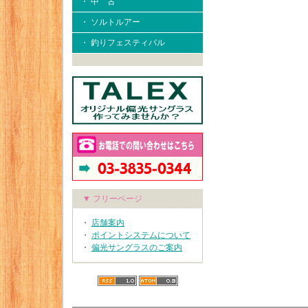
・ 中 古
・ ソルトルアー
・ 釣りフェスティバル
▼ フリーページ
・
店舗案内
・
ポイントシステムについて
・
偏光サングラスのご案内