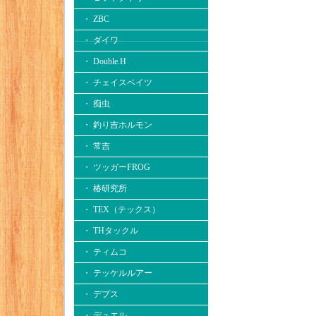
・ ZBC
・ ダイワ
・ Double.H
・ チェイスベイツ
・ 痴虫
・ 釣り吉ホルモン
・ 常吉
・ ツッガーFROG
・ 椿研究所
・ TEX（テックス）
・ THタックル
・ ティムコ
・ テッケルルアー
・ デプス
・ デュエル