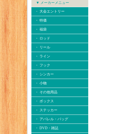
▼ メーカーメニュー
・ 大会エントリー
・ 特価
・ 福袋
・ ロッド
・ リール
・ ライン
・ フック
・ シンカー
・ 小物
・ その他用品
・ ボックス
・ ステッカー
・ アパレル・バッグ
・ DVD・雑誌