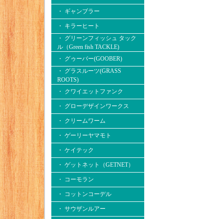
・ ギャンブラー
・ キラーヒート
・ グリーンフィッシュ タック
ル（Green fish TACKLE)
・ グゥーバー(GOOBER)
・ グラスルーツ(GRASS
ROOTS)
・ クワイエットファンク
・ グローデザインワークス
・ クリームワーム
・ ゲーリーヤマモト
・ ケイテック
・ ゲットネット（GETNET）
・ コーモラン
・ コットンコーデル
・ サウザンルアー