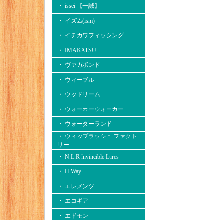
・ issei 【一誠】
・ イズム(ism)
・ イチカワフィッシング
・ IMAKATSU
・ ヴァガボンド
・ ウィーブル
・ ウッドリーム
・ ウォーカーウォーカー
・ ウォーターランド
・ ウィップラッシュ ファクト
リー
・ N.L.R Invincible Lures
・ H.Way
・ エレメンツ
・ エコギア
・ エドモン