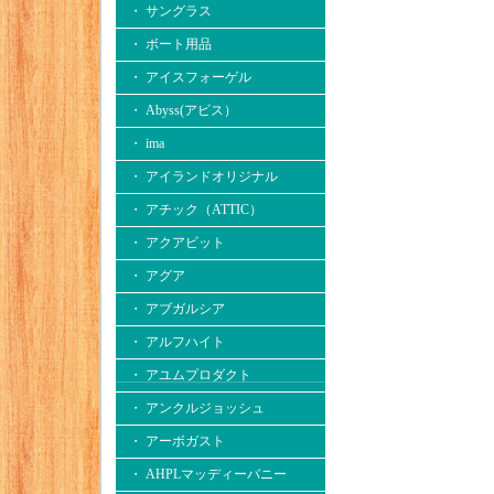
・ サングラス
・ ボート用品
・ アイスフォーゲル
・ Abyss(アビス）
・ ima
・ アイランドオリジナル
・ アチック（ATTIC）
・ アクアビット
・ アグア
・ アブガルシア
・ アルフハイト
・ アユムプロダクト
・ アンクルジョッシュ
・ アーボガスト
・ AHPLマッディーバニー