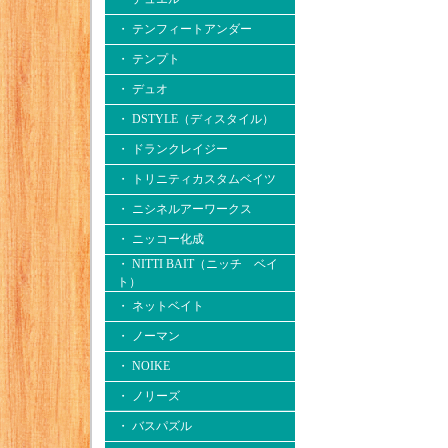
・ テンフィートアンダー
・ テンプト
・ デュオ
・ DSTYLE（ディスタイル）
・ ドランクレイジー
・ トリニティカスタムベイツ
・ ニシネルアーワークス
・ ニッコー化成
・ NITTI BAIT（ニッチ ベイ
ト）
・ ネットベイト
・ ノーマン
・ NOIKE
・ ノリーズ
・ バスパズル