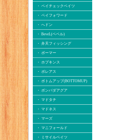
・ ペイチェックベイツ
・ ペイフォワード
・ へドン
・ BeveL(ベベル)
・ 弁天フィッシング
・ ボーマー
・ ホプキンス
・ ボレアス
・ ボトムアップ(BOTTOMUP)
・ ボンバダアグア
・ マドタチ
・ マドネス
・ マーズ
・ マニフォールド
・ ミサイルベイツ