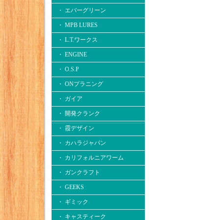
・ エバーグリーン
・ MPB LURES
・ L.T.ワークス
・ ENGINE
・ O.S.P
・ ONプラニング
・ ガイア
・ 開発クランク
・ 霞デザイン
・ カハラジャパン
・ カリフォルニアワーム
・ ガンクラフト
・ GEEKS
・ ギミック
・ キャスティーク