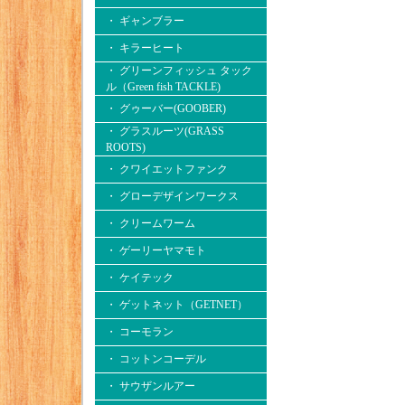
・ ギャンブラー
・ キラーヒート
・ グリーンフィッシュ タック
ル（Green fish TACKLE)
・ グゥーバー(GOOBER)
・ グラスルーツ(GRASS
ROOTS)
・ クワイエットファンク
・ グローデザインワークス
・ クリームワーム
・ ゲーリーヤマモト
・ ケイテック
・ ゲットネット（GETNET）
・ コーモラン
・ コットンコーデル
・ サウザンルアー