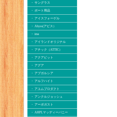
・ サングラス
・ ボート用品
・ アイスフォーゲル
・ Abyss(アビス）
・ ima
・ アイランドオリジナル
・ アチック（ATTIC）
・ アクアビット
・ アグア
・ アブガルシア
・ アルフハイト
・ アユムプロダクト
・ アンクルジョッシュ
・ アーボガスト
・ AHPLマッディーバニー