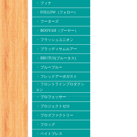
・ フィナ
・ FOLLOW（フォロー）
・ フーターズ
・ BOOYAH（ブーヤー）
・ フラッシュユニオン
・ ブラッディサムルアー
・ BRUTUS(ブルータス)
・ ブルーブルー
・ フレッドアーボガスト
・ フロントラインプロダクシ
ョン
・ プロフェッサー
・ プロジェクトゼロ
・ プロズファクトリー
・ フロッグ
・ ベイトブレス