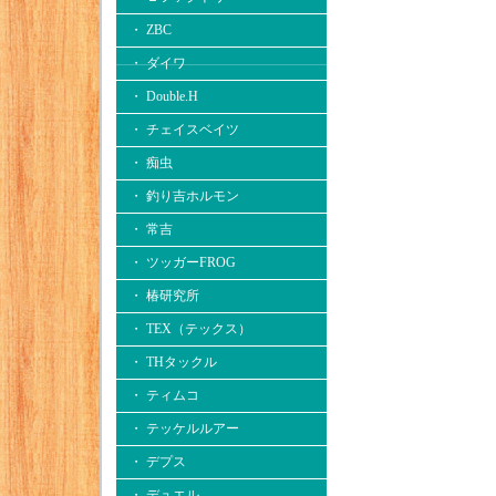
・ ZBC
・ ダイワ
・ Double.H
・ チェイスベイツ
・ 痴虫
・ 釣り吉ホルモン
・ 常吉
・ ツッガーFROG
・ 椿研究所
・ TEX（テックス）
・ THタックル
・ ティムコ
・ テッケルルアー
・ デプス
・ デュエル