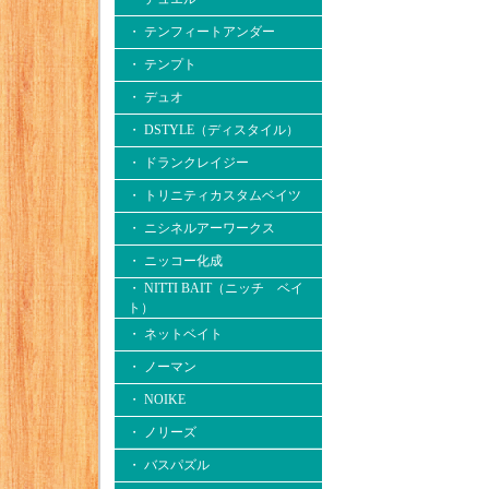
・ テンフィートアンダー
・ テンプト
・ デュオ
・ DSTYLE（ディスタイル）
・ ドランクレイジー
・ トリニティカスタムベイツ
・ ニシネルアーワークス
・ ニッコー化成
・ NITTI BAIT（ニッチ ベイ
ト）
・ ネットベイト
・ ノーマン
・ NOIKE
・ ノリーズ
・ バスパズル