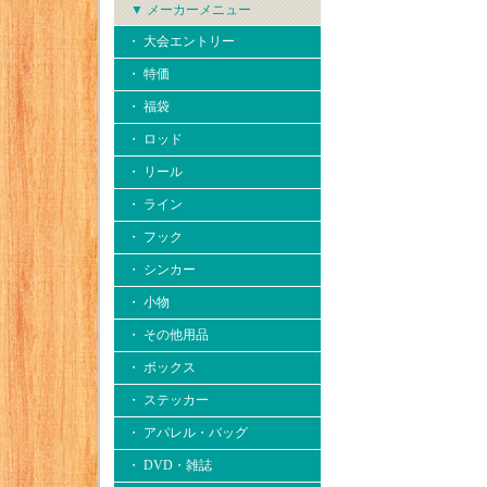
▼ メーカーメニュー
・ 大会エントリー
・ 特価
・ 福袋
・ ロッド
・ リール
・ ライン
・ フック
・ シンカー
・ 小物
・ その他用品
・ ボックス
・ ステッカー
・ アパレル・バッグ
・ DVD・雑誌