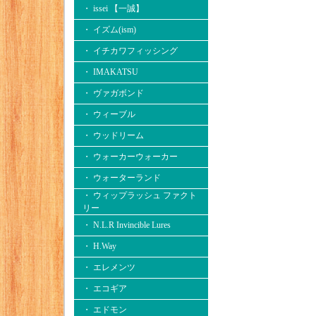
・ issei 【一誠】
・ イズム(ism)
・ イチカワフィッシング
・ IMAKATSU
・ ヴァガボンド
・ ウィーブル
・ ウッドリーム
・ ウォーカーウォーカー
・ ウォーターランド
・ ウィップラッシュ ファクト
リー
・ N.L.R Invincible Lures
・ H.Way
・ エレメンツ
・ エコギア
・ エドモン