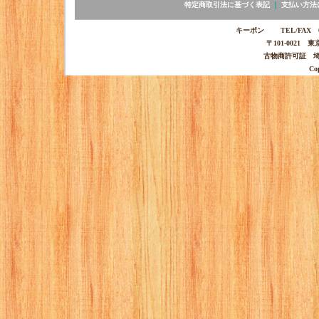
特定商取引法に基づく表記
｜
支払い方法
キーポン TEL/FAX 03-
〒101-0021 
古物商許可証 埼玉
Co