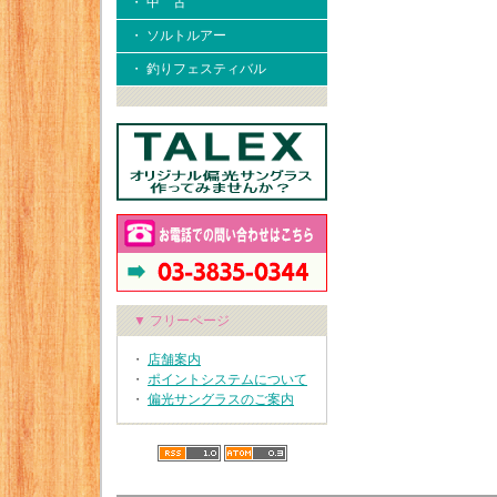
・ 中 古
・ ソルトルアー
・ 釣りフェスティバル
▼ フリーページ
・
店舗案内
・
ポイントシステムについて
・
偏光サングラスのご案内