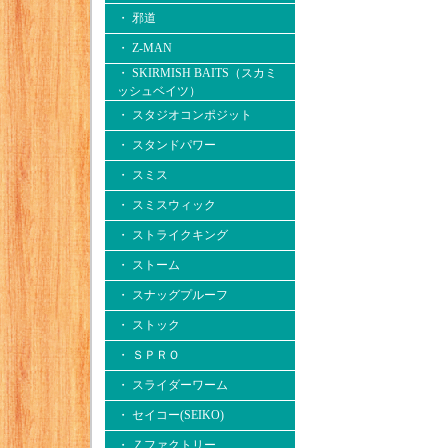
・ 邪道
・ Z-MAN
・ SKIRMISH BAITS（スカミ
ッシュベイツ）
・ スタジオコンポジット
・ スタンドパワー
・ スミス
・ スミスウィック
・ ストライクキング
・ ストーム
・ スナッグプルーフ
・ ストック
・ ＳＰＲＯ
・ スライダーワーム
・ セイコー(SEIKO)
・ Ｚファクトリー