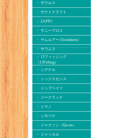
・ ザウルス
・ ザクトクラフト
・ ZAPPU
・ サニーブロス
・ サムルアーズ(sumlures)
・ サワムラ
・ 13フィッシング
（13Fishing）
・ シグナル
・ シックスセンス
・ ジップベイツ
・ ジークラック
・ シマノ
・ シモツケ
・ ジャクソン（Qu-on）
・ ジャッカル