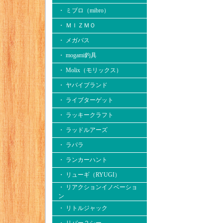
・ ミブロ（mibro）
・ ＭＩＺＭＯ
・ メガバス
・ mogami釣具
・ Molix（モリックス）
・ ヤバイブランド
・ ライブターゲット
・ ラッキークラフト
・ ラッドルアーズ
・ ラパラ
・ ランカーハント
・ リューギ（RYUGI）
・ リアクションイノベーショ
ン
・ リトルジャック